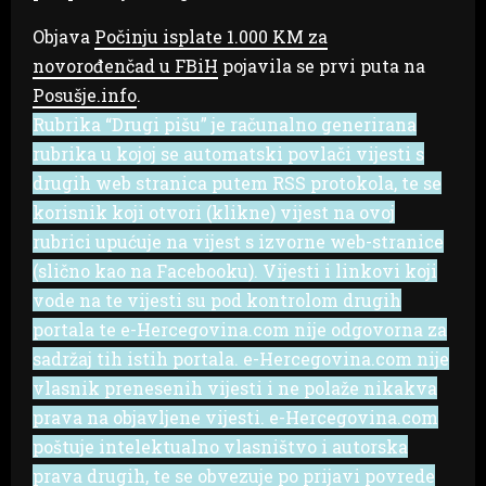
Objava
Počinju isplate 1.000 KM za
novorođenčad u FBiH
pojavila se prvi puta na
Posušje.info
.
Rubrika “Drugi pišu” je računalno generirana
rubrika u kojoj se automatski povlači vijesti s
drugih web stranica putem RSS protokola, te se
korisnik koji otvori (klikne) vijest na ovoj
rubrici upućuje na vijest s izvorne web-stranice
(slično kao na Facebooku). Vijesti i linkovi koji
vode na te vijesti su pod kontrolom drugih
portala te e-Hercegovina.com nije odgovorna za
sadržaj tih istih portala. e-Hercegovina.com nije
vlasnik prenesenih vijesti i ne polaže nikakva
prava na objavljene vijesti. e-Hercegovina.com
poštuje intelektualno vlasništvo i autorska
prava drugih, te se obvezuje po prijavi povrede