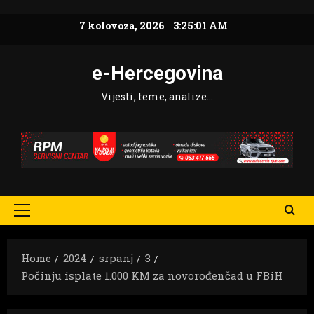
Skip
7 kolovoza, 2026
3:25:03 AM
to
content
e-Hercegovina
Vijesti, teme, analize…
Primary
Menu
Home
2024
srpanj
3
Počinju isplate 1.000 KM za novorođenčad u FBiH