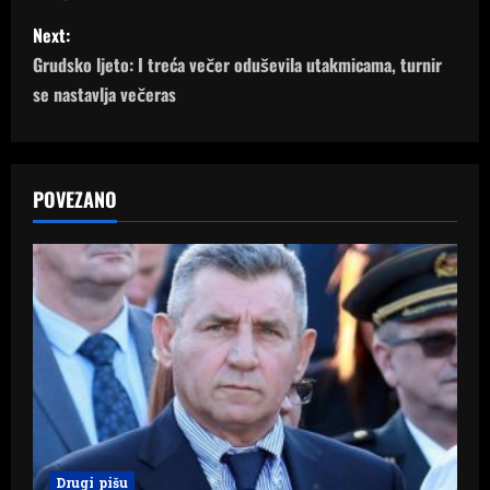
s
Next:
t
Grudsko ljeto: I treća večer oduševila utakmicama, turnir
n
se nastavlja večeras
a
v
POVEZANO
i
g
a
t
i
o
Drugi pišu