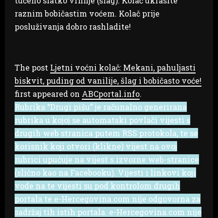
tučeno slatko vrhnje (šlag). Kolač ukrasite
raznim bobičastim voćem. Kolač prije
posluživanja dobro rashladite!
The post
Ljetni voćni kolač: Mekani, pahuljasti
biskvit, puding od vanilije, šlag i bobičasto voće!
first appeared on
ABCportal.info
.
Rubrika “Drugi pišu” je računalno generirana
rubrika u kojoj se automatski povlači vijesti s
drugih web stranica putem RSS protokola, te se
korisnik koji otvori (klikne) vijest na ovoj
rubrici upućuje na vijest s izvorne web-stranice
(slično kao na Facebooku). Vijesti i linkovi koji
vode na te vijesti su pod kontrolom drugih
portala te e-Hercegovina.com nije odgovorna za
sadržaj tih istih portala. e-Hercegovina.com nije