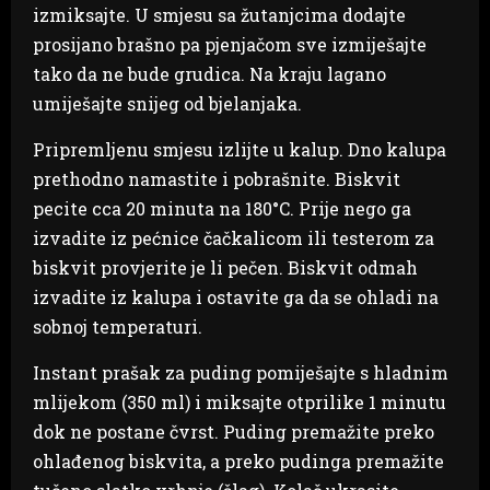
izmiksajte. U smjesu sa žutanjcima dodajte
prosijano brašno pa pjenjačom sve izmiješajte
tako da ne bude grudica. Na kraju lagano
umiješajte snijeg od bjelanjaka.
Pripremljenu smjesu izlijte u kalup. Dno kalupa
prethodno namastite i pobrašnite. Biskvit
pecite cca 20 minuta na 180°C. Prije nego ga
izvadite iz pećnice čačkalicom ili testerom za
biskvit provjerite je li pečen. Biskvit odmah
izvadite iz kalupa i ostavite ga da se ohladi na
sobnoj temperaturi.
Instant prašak za puding pomiješajte s hladnim
mlijekom (350 ml) i miksajte otprilike 1 minutu
dok ne postane čvrst. Puding premažite preko
ohlađenog biskvita, a preko pudinga premažite