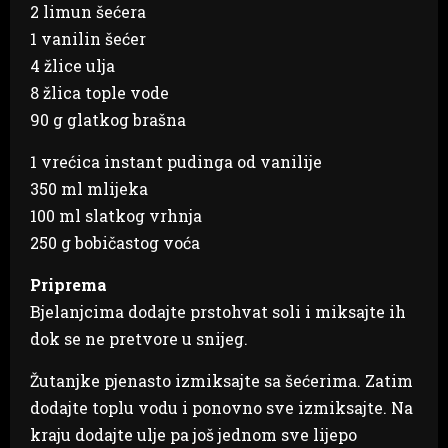
2 limun šećera
1 vanilin šećer
4 žlice ulja
8 žlica tople vode
90 g glatkog brašna
1 vrećica instant pudinga od vanilije
350 ml mlijeka
100 ml slatkog vrhnja
250 g bobičastog voća
Priprema
Bjelanjcima dodajte prstohvat soli i miksajte ih
dok se ne pretvore u snijeg.
Žutanjke pjenasto izmiksajte sa šećerima. Zatim
dodajte toplu vodu i ponovno sve izmiksajte. Na
kraju dodajte ulje pa još jednom sve lijepo