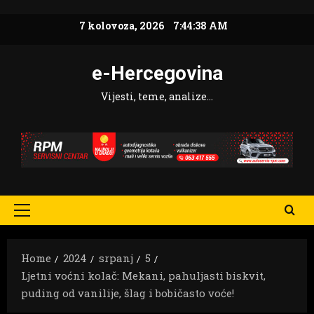
Skip
7 kolovoza, 2026
7:44:39 AM
to
content
e-Hercegovina
Vijesti, teme, analize…
Primary
Menu
Home
2024
srpanj
5
Ljetni voćni kolač: Mekani, pahuljasti biskvit,
puding od vanilije, šlag i bobičasto voće!