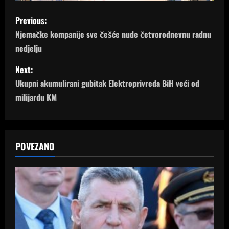
P
Previous:
o
Njemačke kompanije sve češće nude četvorodnevnu radnu
nedjelju
s
Next:
t
Ukupni akumulirani gubitak Elektroprivreda BiH veći od
n
milijardu KM
a
v
POVEZANO
i
g
a