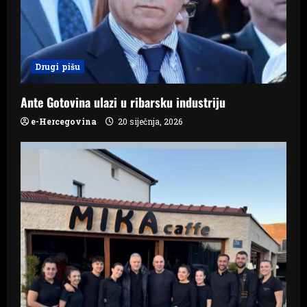
t
i
o
Drugi pišu
n
Ante Gotovina ulazi u ribarsku industriju
e-Hercegovina
20 siječnja, 2026