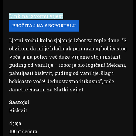
Link na izvornu vijest
Ljetni voćni kolač sjajan je izbor za tople dane. “S
obzirom da mi je hladnjak pun raznog bobičastog
voća, a na polici već duže vrijeme stoji instant
puding od vanilije – izbor je bio logičan! Mekani,
pahuljasti biskvit, puding od vanilije, šlag i
bobičasto voće! Jednostavno i ukusno”, piše
Janette Razum za Slatki svijet.
Sastojci
Biskvit
4 jaja
100 g šećera