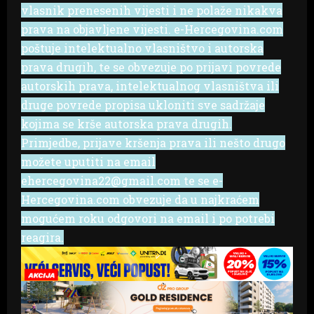
vlasnik prenesenih vijesti i ne polaže nikakva
prava na objavljene vijesti. e-Hercegovina.com
poštuje intelektualno vlasništvo i autorska
prava drugih, te se obvezuje po prijavi povrede
autorskih prava, intelektualnog vlasništva ili
druge povrede propisa ukloniti sve sadržaje
kojima se krše autorska prava drugih.
Primjedbe, prijave kršenja prava ili nešto drugo
možete uputiti na email
ehercegovina22@gmail.com te se e-
Hercegovina.com obvezuje da u najkraćem
mogućem roku odgovori na email i po potrebi
reagira.