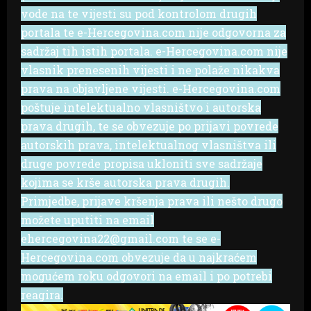
vode na te vijesti su pod kontrolom drugih
portala te e-Hercegovina.com nije odgovorna za
sadržaj tih istih portala. e-Hercegovina.com nije
vlasnik prenesenih vijesti i ne polaže nikakva
prava na objavljene vijesti. e-Hercegovina.com
poštuje intelektualno vlasništvo i autorska
prava drugih, te se obvezuje po prijavi povrede
autorskih prava, intelektualnog vlasništva ili
druge povrede propisa ukloniti sve sadržaje
kojima se krše autorska prava drugih.
Primjedbe, prijave kršenja prava ili nešto drugo
možete uputiti na email
ehercegovina22@gmail.com te se e-
Hercegovina.com obvezuje da u najkraćem
mogućem roku odgovori na email i po potrebi
reagira.