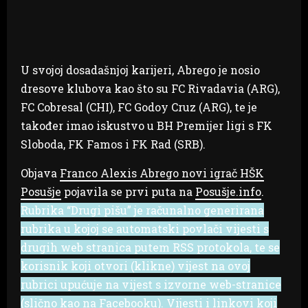
U svojoj dosadašnjoj karijeri, Abrego je nosio
dresove klubova kao što su FC Rivadavia (ARG),
FC Cobresal (CHI), FC Godoy Cruz (ARG), te je
također imao iskustvo u BH Premijer ligi s FK
Sloboda, FK Famos i FK Rad (SRB).
Objava
Franco Alexis Abrego novi igrač HŠK
Posušje
pojavila se prvi puta na
Posušje.info
.
Rubrika “Drugi pišu” je računalno generirana
rubrika u kojoj se automatski povlači vijesti s
drugih web stranica putem RSS protokola, te se
korisnik koji otvori (klikne) vijest na ovoj
rubrici upućuje na vijest s izvorne web-stranice
(slično kao na Facebooku). Vijesti i linkovi koji