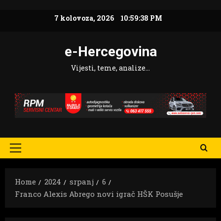
Skip
7 kolovoza, 2026
10:59:39 PM
to
content
e-Hercegovina
Vijesti, teme, analize…
Primary
Menu
Home
2024
srpanj
6
Franco Alexis Abrego novi igrač HŠK Posušje