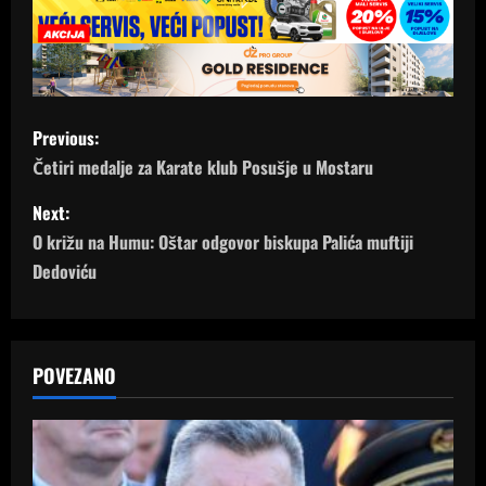
P
Previous:
o
Četiri medalje za Karate klub Posušje u Mostaru
s
Next:
O križu na Humu: Oštar odgovor biskupa Palića muftiji
t
Dedoviću
n
a
POVEZANO
v
i