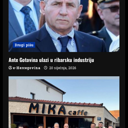
g
a
t
i
Drugi pišu
o
n
Ante Gotovina ulazi u ribarsku industriju
e-Hercegovina
20 siječnja, 2026