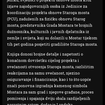
izjave najodgovornijih osoba iz Jedinice za
koordinaciju projekta obnove Staroga mosta
(PCU), zaduženih za fizičku obnovu Starog
mosta, predstavnika Grada Mostara te brojnih
dužnosnika, kulturnih i javnih djelatnika iz
zemlje i svijeta, koji su dolazili u Mostar tijekom
tih pet godina posjetiti gradilište Staroga mosta.
Knjiga donosi brojne detalje i napetosti o
konačnom dovršetku cijelog projekta i
svečanosti otvorenja Staroga mosta, različitim
reakcijama na samu svečanost, njezino
osiguravanje i financiranje, kao i to što uopće
znači ponovna izgradnja kamenog simbola
Mostara za sam grad i njegove građane, proces
pomirenja i spajanja dviju obala razdijeljenih
nesretnim ratom, dodao je Landeka.