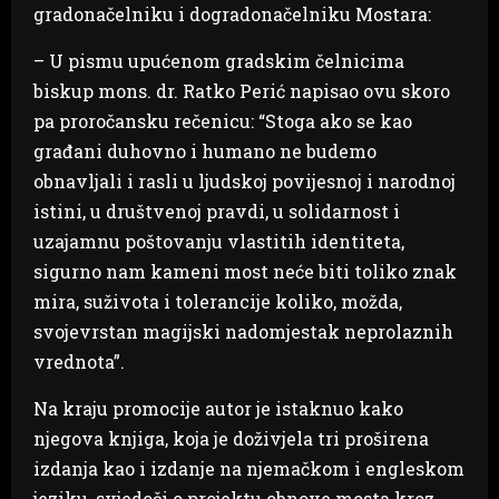
gradonačelniku i dogradonačelniku Mostara:
– U pismu upućenom gradskim čelnicima
biskup mons. dr. Ratko Perić napisao ovu skoro
pa proročansku rečenicu: “Stoga ako se kao
građani duhovno i humano ne budemo
obnavljali i rasli u ljudskoj povijesnoj i narodnoj
istini, u društvenoj pravdi, u solidarnost i
uzajamnu poštovanju vlastitih identiteta,
sigurno nam kameni most neće biti toliko znak
mira, suživota i tolerancije koliko, možda,
svojevrstan magijski nadomjestak neprolaznih
vrednota”.
Na kraju promocije autor je istaknuo kako
njegova knjiga, koja je doživjela tri proširena
izdanja kao i izdanje na njemačkom i engleskom
jeziku, svjedoči o projektu obnove mosta kroz