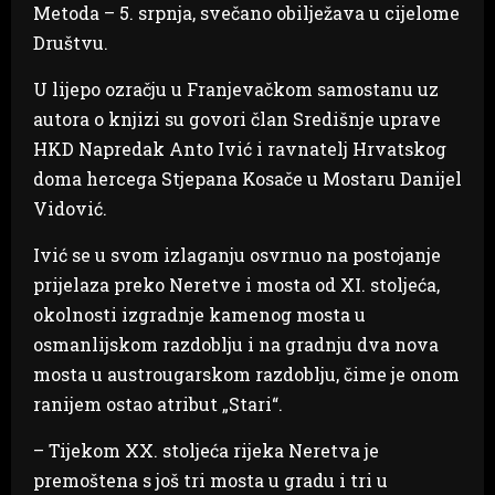
Metoda – 5. srpnja, svečano obilježava u cijelome
Društvu.
U lijepo ozračju u Franjevačkom samostanu uz
autora o knjizi su govori član Središnje uprave
HKD Napredak Anto Ivić i ravnatelj Hrvatskog
doma hercega Stjepana Kosače u Mostaru Danijel
Vidović.
Ivić se u svom izlaganju osvrnuo na postojanje
prijelaza preko Neretve i mosta od XI. stoljeća,
okolnosti izgradnje kamenog mosta u
osmanlijskom razdoblju i na gradnju dva nova
mosta u austrougarskom razdoblju, čime je onom
ranijem ostao atribut „Stari“.
– Tijekom XX. stoljeća rijeka Neretva je
premoštena s još tri mosta u gradu i tri u