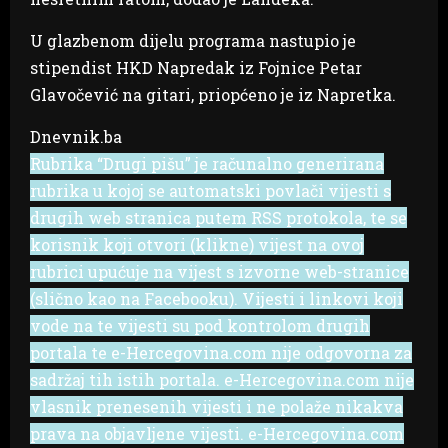
U glazbenom dijelu programa nastupio je
stipendist HKD Napredak iz Fojnice Petar
Glavočević na gitari, priopćeno je iz Napretka.
Dnevnik.ba
Rubrika “Drugi pišu” je računalno generirana
rubrika u kojoj se automatski povlači vijesti s
drugih web stranica putem RSS protokola, te se
korisnik koji otvori (klikne) vijest na ovoj
rubrici upućuje na vijest s izvorne web-stranice
(slično kao na Facebooku). Vijesti i linkovi koji
vode na te vijesti su pod kontrolom drugih
portala te e-Hercegovina.com nije odgovorna za
sadržaj tih istih portala. e-Hercegovina.com nije
vlasnik prenesenih vijesti i ne polaže nikakva
prava na objavljene vijesti. e-Hercegovina.com