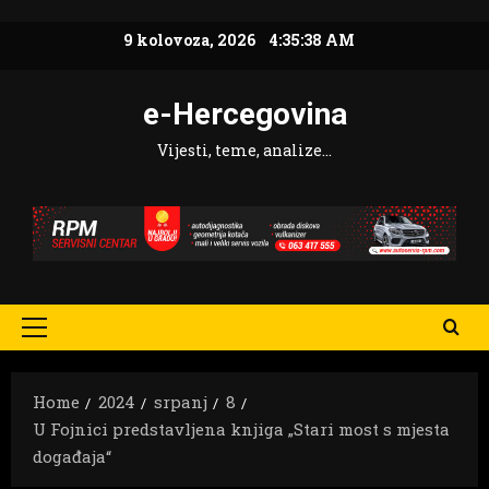
Skip
9 kolovoza, 2026
4:35:39 AM
to
content
e-Hercegovina
Vijesti, teme, analize…
Primary
Menu
Home
2024
srpanj
8
U Fojnici predstavljena knjiga „Stari most s mjesta
događaja“