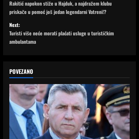
o
Rakitić napokon stiže u Hajduk, a najdražem klubu
priskače u pomoć još jedan legendarni Vatreni!?
s
Next:
t
Turisti više neće morati plaćati usluge u turističkim
n
ambulantama
a
v
POVEZANO
i
g
a
t
i