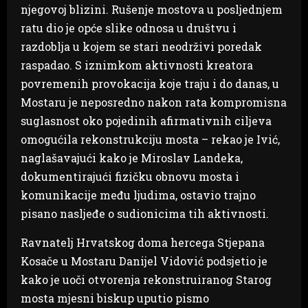
njegovoj blizini. Rušenje mostova u posljednjem
ratu dio je opće slike odnosa u društvu i
razdoblja u kojem se stari neodrživi poredak
raspadao. S iznimkom aktivnosti kreatora
povremenih provokacija koje traju i do danas, u
Mostaru je neposredno nakon rata kompromisna
suglasnost oko pojedinih afirmativnih ciljeva
omogućila rekonstrukciju mosta – rekao je Ivić,
naglašavajući kako je Miroslav Landeka,
dokumentirajući fizičku obnovu mosta i
komunikacije među ljudima, ostavio trajno
pisano nasljeđe o sudionicima tih aktivnosti.
Ravnatelj Hrvatskog doma hercega Stjepana
Kosače u Mostaru Danijel Vidović podsjetio je
kako je uoči otvorenja rekonstruiranog Starog
mosta mjesni biskup uputio pismo