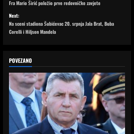
o
Fra Mario Širić položio prve redovničke zavjete
s
Next:
Na sceni stadiona Šubićevac 20. srpnja Jala Brat, Buba
t
Corelli i Hiljson Mandela
n
a
POVEZANO
v
i
g
a
t
i