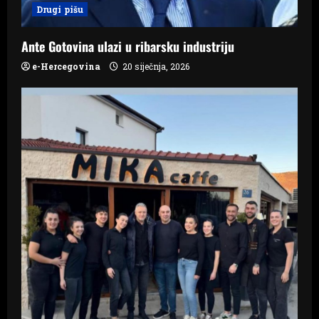
Drugi pišu
o
n
Ante Gotovina ulazi u ribarsku industriju
e-Hercegovina
20 siječnja, 2026