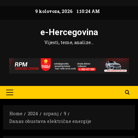
Skip
9 kolovoza, 2026
1:10:25 AM
to
content
e-Hercegovina
Vijesti, teme, analize…
Primary
Menu
Home
2024
srpanj
9
Danas obustava električne energije