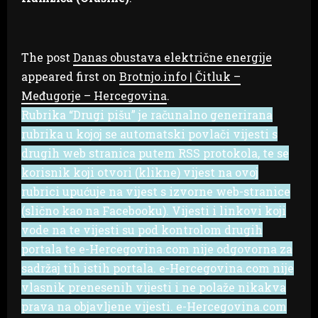
The post
Danas obustava električne energije
appeared first on
Brotnjo.info | Čitluk –
Međugorje – Hercegovina
.
Rubrika “Drugi pišu” je računalno generirana
rubrika u kojoj se automatski povlači vijesti s
drugih web stranica putem RSS protokola, te se
korisnik koji otvori (klikne) vijest na ovoj
rubrici upućuje na vijest s izvorne web-stranice
(slično kao na Facebooku). Vijesti i linkovi koji
vode na te vijesti su pod kontrolom drugih
portala te e-Hercegovina.com nije odgovorna za
sadržaj tih istih portala. e-Hercegovina.com nije
vlasnik prenesenih vijesti i ne polaže nikakva
prava na objavljene vijesti. e-Hercegovina.com