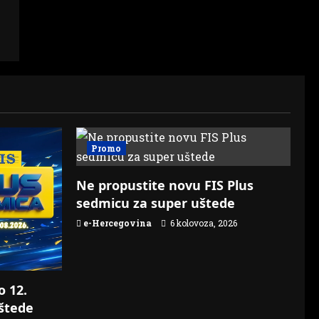
Promo
Ne propustite novu FIS Plus
sedmicu za super uštede
e-Hercegovina
6 kolovoza, 2026
o 12.
štede