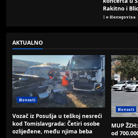
koncerta u S
Rakitno i Bli
e-Hercegovina
AKTUALNO
Novosti
Novosti
Vozač iz Posušja u teškoj nesreći
kod Tomislavgrada: Četiri osobe
MUP ŽZH: 
ozlijeđene, među njima beba
od 700.0