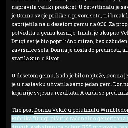
napravila veliki preokret. U četvrtfinalu je sa
je Donna svoje prilike u prvom setu, tri break lo
zaprijetila na u desetom gemu na 0:30. Za propu
potvrdila u gemu kasnije. Imala je ukupno Vekić
Drugi set je bio poprilično miran, bez uzbuđen
završnice seta. Donna je došla do prednosti, a
vratila Sun u život.
U desetom gemu, kada je bilo najteže, Donna je
je u nastavku uhvatila samo jedan gem. Donna
koja nije svjesna rezultata. A onda se pred mi
The post
Donna Vekić u polufinalu Wimbledo
Rubrika “Drugi pišu” je računalno generirana r
drugih web stranica putem RSS protokola, te se 