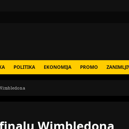
KA
POLITIKA
EKONOMIJA
PROMO
ZANIMLJI
 Wimbledona
ufinalu Wimbledona