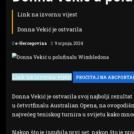
Link na izvornu vijest
Donna Vekić je ostvarila
e-Hercegovina
9 srpnja, 2024
Link na izvornu vijest
Donna Vekić je ostvarila svoj najbolji rezultat
u četvrtfinalu Australian Opena, na ovogodišn
najvećeg teniskog turnira u svijetu kako mnog
Nakon što je izgubila prvi set, nakon što je pr