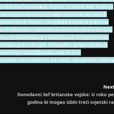
no kao na Facebooku). Vijesti i linkovi koji vode na
 e-Hercegovina.com nije odgovorna za sadržaj tih
 prenesenih vijesti i ne polaže nikakva prava na
 intelektualno vlasništvo i autorska prava drugih,
rava, intelektualnog vlasništva ili druge povrede
utorska prava drugih. Primjedbe, prijave kršenja
l ehercegovina22@gmail.com te se e-
ućem roku odgovori na email i po potrebi reagira
Next
Donedavni šef britanske vojske: U roku pe
godina bi mogao izbiti treći svjetski ra