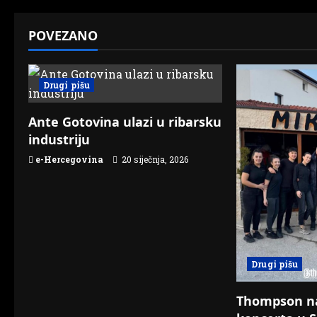
t
POVEZANO
n
a
Drugi pišu
v
Ante Gotovina ulazi u ribarsku
i
industriju
g
e-Hercegovina
20 siječnja, 2026
a
t
i
Drugi pišu
o
Thompson n
n