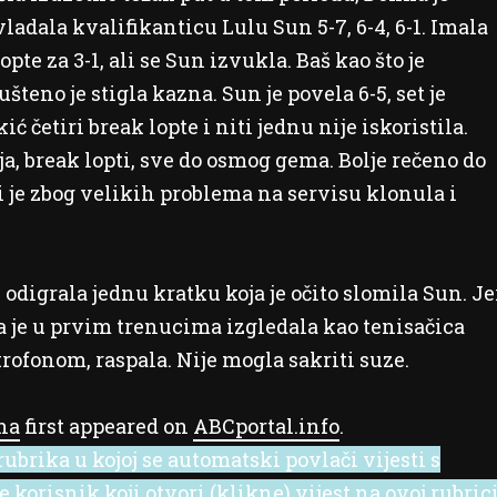
vladala kvalifikanticu Lulu Sun 5-7, 6-4, 6-1. Imala
pte za 3-1, ali se Sun izvukla. Baš kao što je
šteno je stigla kazna. Sun je povela 6-5, set je
 četiri break lopte i niti jednu nije iskoristila.
ja, break lopti, sve do osmog gema. Bolje rečeno do
li je zbog velikih problema na servisu klonula i
 odigrala jednu kratku koja je očito slomila Sun. Je
 je u prvim trenucima izgledala kao tenisačica
krofonom, raspala. Nije mogla sakriti suze.
na
first appeared on
ABCportal.info
.
ubrika u kojoj se automatski povlači vijesti s
korisnik koji otvori (klikne) vijest na ovoj rubric