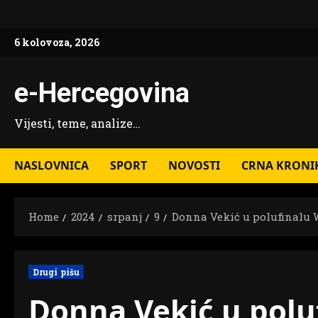
Skip
to
6 kolovoza, 2026
content
e-Hercegovina
Vijesti, teme, analize…
NASLOVNICA
SPORT
NOVOSTI
CRNA KRONI
Home
2024
srpanj
9
Donna Vekić u polufinalu
Drugi pišu
Donna Vekić u pol