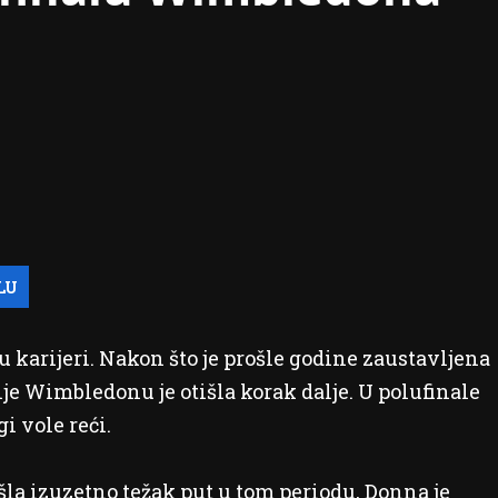
 u karijeri. Nakon što je prošle godine zaustavljena
je Wimbledonu je otišla korak dalje. U polufinale
i vole reći.
ošla izuzetno težak put u tom periodu, Donna je