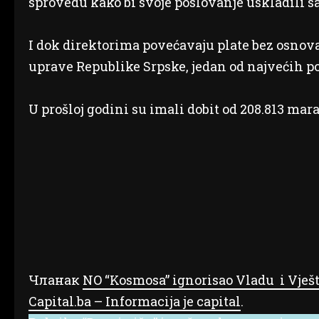
sprovedu kako bi svoje poslovanje uskladili 
I dok direktorima povećavaju plate bez osnov
uprave Republike Srpske, jedan od najvećih p
U prošloj godini su imali dobit od 208.813 mara
Чланак
NO “Kosmosa” ignorisao Vladu i Vješti
Capital.ba – Informacija je capital
.