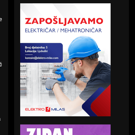
e
ć
а