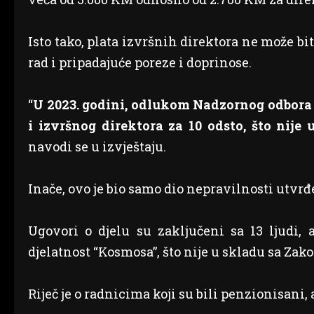
Isto tako, plata izvršnih direktora ne može bi
rad i pripadajuće poreze i doprinose.
“
U 2023. godini, odlukom Nadzornog odbora 
i izvršnog direktora za 10 odsto, što ni
navodi se u izvještaju.
Inače, ovo je bio samo dio nepravilnosti utv
Ugovori o djelu su zaključeni sa 13 ljudi, 
djelatnost “Kosmosa”, što nije u skladu sa Zak
Riječ je o radnicima koji su bili penzionisani, 