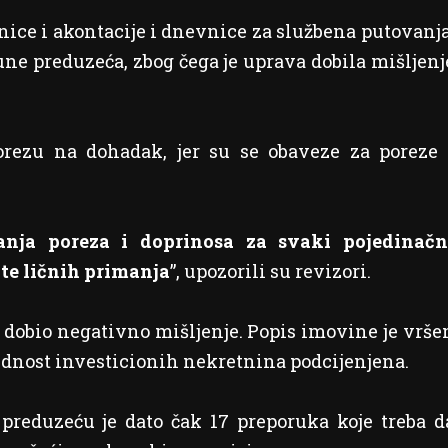
nice i akontacije i dnevnice za službena putovanja
une preduzeća, zbog čega je uprava dobila mišljenj
orezu na dohadak, jer su se obaveze za poreze 
nja poreza i doprinosa za svaki pojedinačn
te ličnih primanja
”, upozorili su revizori.
je dobio negativno mišljenje. Popis imovine je vrše
jednost investicionih nekretnina podcijenjena.
reduzeću je dato čak 17 preporuka koje treba d