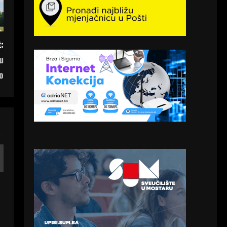
:
u
o