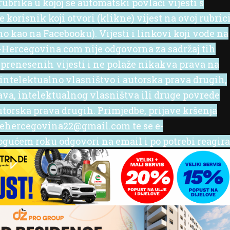
ubrika u kojoj se automatski povlači vijesti s
korisnik koji otvori (klikne) vijest na ovoj rubric
no kao na Facebooku). Vijesti i linkovi koji vode na
 e-Hercegovina.com nije odgovorna za sadržaj tih
 prenesenih vijesti i ne polaže nikakva prava na
 intelektualno vlasništvo i autorska prava drugih,
rava, intelektualnog vlasništva ili druge povrede
utorska prava drugih. Primjedbe, prijave kršenja
l ehercegovina22@gmail.com te se e-
ućem roku odgovori na email i po potrebi reagira