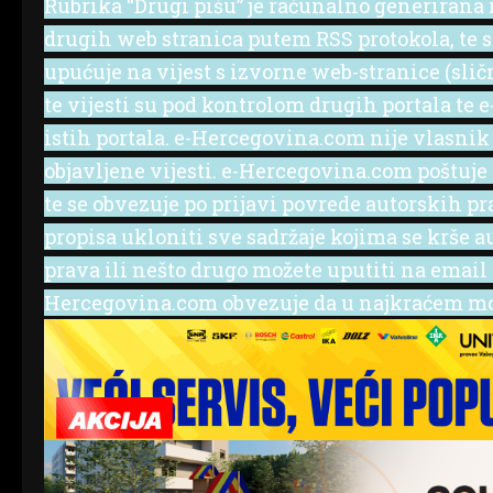
Rubrika “Drugi pišu” je računalno generirana r
drugih web stranica putem RSS protokola, te se 
upućuje na vijest s izvorne web-stranice (slič
te vijesti su pod kontrolom drugih portala te
istih portala. e-Hercegovina.com nije vlasnik
objavljene vijesti. e-Hercegovina.com poštuje
te se obvezuje po prijavi povrede autorskih p
propisa ukloniti sve sadržaje kojima se krše a
prava ili nešto drugo možete uputiti na emai
Hercegovina.com obvezuje da u najkraćem mog