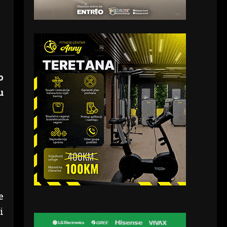
o
u
e
i