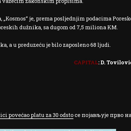
sa važećim zakonskim propisima.
a, „Kosmos“ je, prema posljednjim podacima Poresk
oreskih dužnika, sa dugom od 7,5 miliona KM.
ka, a u preduzeću je bilo zaposleno 68 ljudi.
CAPITAL
: D. Tovilovi
ci povećao platu za 30 odsto
се појављује прво н