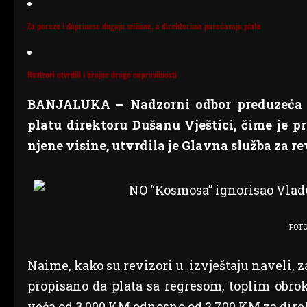
Za poreze i doprinose duguju milione, a direktorima povećavaju plate
Revizori utvrdili i brojne druge nepravilnosti
BANJALUKA – Nadzorni odbor preduzeća “
platu direktoru Dušanu Vještici, čime je p
njene visine, utvrdila je Glavna služba za r
FOTO
Naime, kako su revizori u izvještaju naveli, 
propisano da plata sa regresom, toplim obr
veća od 3.000 KM odnosno od 2.700 KM za dire