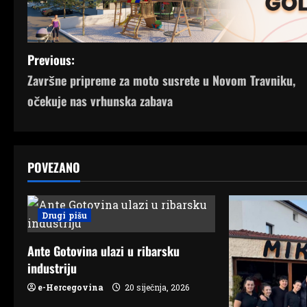
P
Previous:
Završne pripreme za moto susrete u Novom Travniku,
o
očekuje nas vrhunska zabava
s
t
POVEZANO
n
a
Drugi pišu
v
Ante Gotovina ulazi u ribarsku
i
industriju
g
e-Hercegovina
20 siječnja, 2026