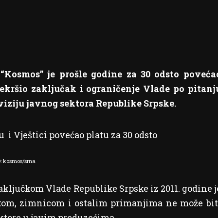
Kosmos” je prošle godine za 30 odsto poveća
rekršio zaključak i ograničenje Vlade po pitanj
eviziju javnog sektora Republike Srpske.
: kosmos/srna
zaključkom Vlade Republike Srpske iz 2011. godine j
okom, zimnicom i ostalim primanjima ne može bit
ktore u javim preduzećima.