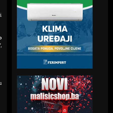
i
o
”,
u