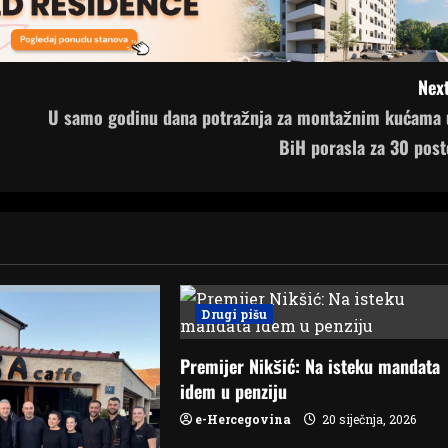
Next
U samo godinu dana potražnja za montažnim kućama 
BiH porasla za 30 post
Drugi pišu
Premijer Nikšić: Na isteku mandata
idem u penziju
e-Hercegovina
20 siječnja, 2026