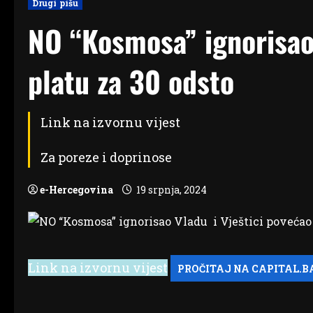
Drugi pišu
NO “Kosmosa” ignorisao
platu za 30 odsto
Link na izvornu vijest
Za poreze i doprinose
e-Hercegovina
19 srpnja, 2024
Link na izvornu vijest