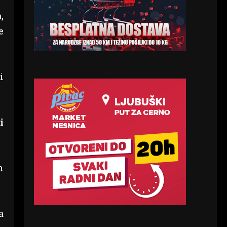
,
e
i
i
n
a