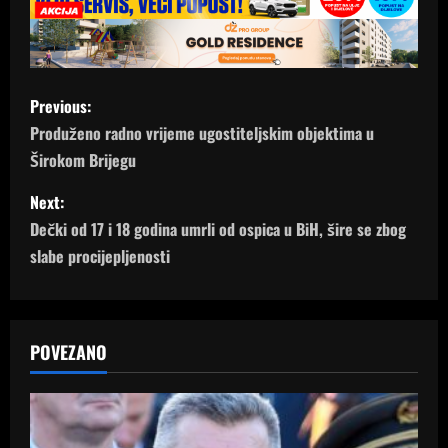
P
Previous:
o
Produženo radno vrijeme ugostiteljskim objektima u
Širokom Brijegu
s
Next:
t
Dečki od 17 i 18 godina umrli od ospica u BiH, šire se zbog
n
slabe procijepljenosti
a
v
POVEZANO
i
g