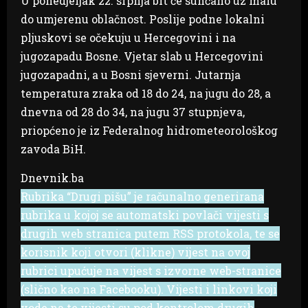
U ponedjeljak 22. srpnja bit će sunčano uz malu
do umjerenu oblačnost. Poslije podne lokalni
pljuskovi se očekuju u Hercegovini i na
jugozapadu Bosne. Vjetar slab u Hercegovini
jugozapadni, a u Bosni sjeverni. Jutarnja
temperatura zraka od 18 do 24, na jugu do 28, a
dnevna od 28 do 34, na jugu 37 stupnjeva,
priopćeno je iz Federalnog hidrometeorološkog
zavoda BiH.
Dnevnik.ba
Rubrika “Drugi pišu” je računalno generirana
rubrika u kojoj se automatski povlači vijesti s
drugih web stranica putem RSS protokola, te se
korisnik koji otvori (klikne) vijest na ovoj
rubrici upućuje na vijest s izvorne web-stranice
(slično kao na Facebooku). Vijesti i linkovi koji
vode na te vijesti su pod kontrolom drugih