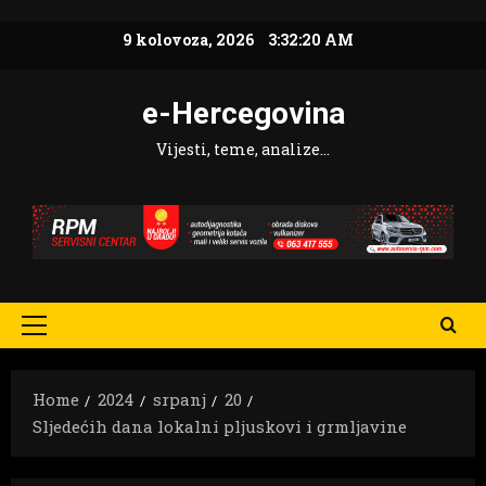
Skip
9 kolovoza, 2026
3:32:22 AM
to
content
e-Hercegovina
Vijesti, teme, analize…
Primary
Menu
Home
2024
srpanj
20
Sljedećih dana lokalni pljuskovi i grmljavine