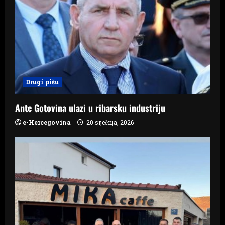
a
t
i
o
Drugi pišu
n
Ante Gotovina ulazi u ribarsku industriju
e-Hercegovina
20 siječnja, 2026