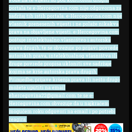
portala te e-Hercegovina.com nije odgovorna za
sadržaj tih istih portala. e-Hercegovina.com nije
vlasnik prenesenih vijesti i ne polaže nikakva
prava na objavljene vijesti. e-Hercegovina.com
poštuje intelektualno vlasništvo i autorska
prava drugih, te se obvezuje po prijavi povrede
autorskih prava, intelektualnog vlasništva ili
druge povrede propisa ukloniti sve sadržaje
kojima se krše autorska prava drugih.
Primjedbe, prijave kršenja prava ili nešto drugo
možete uputiti na email
ehercegovina22@gmail.com te se e-
Hercegovina.com obvezuje da u najkraćem
mogućem roku odgovori na email i po potrebi
reagira.