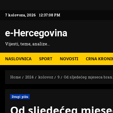
Skip
to
7 kolovoza, 2026
12:37:09 PM
content
e-Hercegovina
Vijesti, teme, analize…
NASLOVNICA
SPORT
NOVOSTI
CRNA KRONI
Home
2024
kolovoz
9
Od sljedećeg mjeseca bra
Drugi pišu
Od sljedećeg mjese