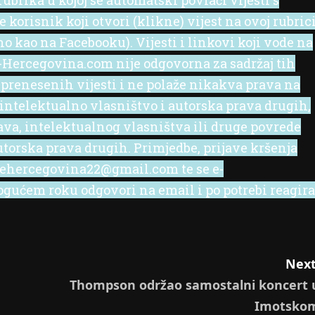
ubrika u kojoj se automatski povlači vijesti s
korisnik koji otvori (klikne) vijest na ovoj rubric
no kao na Facebooku). Vijesti i linkovi koji vode na
 e-Hercegovina.com nije odgovorna za sadržaj tih
 prenesenih vijesti i ne polaže nikakva prava na
 intelektualno vlasništvo i autorska prava drugih,
rava, intelektualnog vlasništva ili druge povrede
utorska prava drugih. Primjedbe, prijave kršenja
l ehercegovina22@gmail.com te se e-
ućem roku odgovori na email i po potrebi reagira
Next
Thompson održao samostalni koncert 
Imotsko