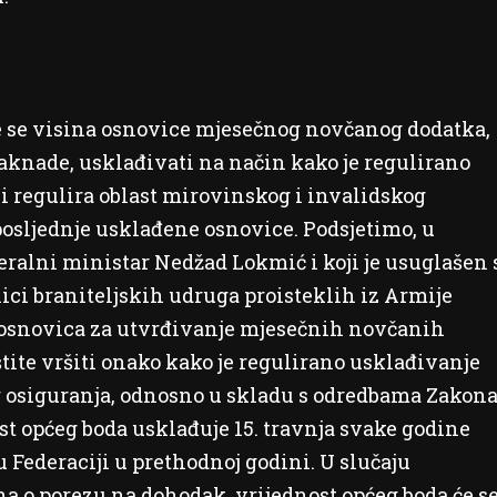
e se visina osnovice mjesečnog novčanog dodatka,
knade, usklađivati na način kako je regulirano
 regulira oblast mirovinskog i invalidskog
posljednje usklađene osnovice. Podsjetimo, u
deralni ministar Nedžad Lokmić i koji je usuglašen 
ci braniteljskih udruga proisteklih iz Armije
e osnovica za utvrđivanje mjesečnih novčanih
tite vršiti onako kako je regulirano usklađivanje
g osiguranja, odnosno u skladu s odredbama Zakon
st općeg boda usklađuje 15. travnja svake godine
 Federaciji u prethodnoj godini. U slučaju
a o porezu na dohodak, vrijednost općeg boda će s