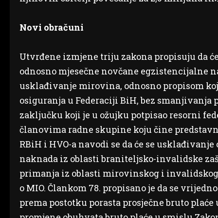
Novi obračuni
Utvrđene izmjene triju zakona propisuju da ć
odnosno mjesečne novčane egzistencijalne na
usklađivanje mirovina, odnosno propisom koji
osiguranja u Federaciji BiH, bez smanjivanja 
zaključku koji je u ožujku potpisao resorni fe
članovima radne skupine koju čine predstavni
RBiH i HVO-a navodi se da će se usklađivanj
naknada iz oblasti braniteljsko-invalidske zaš
primanja iz oblasti mirovinskog i invalidsko
o MIO. Člankom 78. propisano je da se vrijedno
prema postotku porasta prosječne bruto plaće u
promjene obuhvata bruto plaće u smislu Zakon