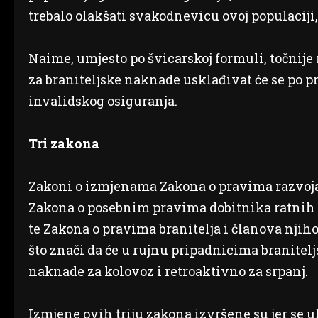
trebalo olakšati svakodnevicu ovoj populaciji, 
Naime, umjesto po švicarskoj formuli, točnije
za braniteljske naknade usklađivat će se po p
invalidskog osiguranja.
Tri zakona
Zakoni o izmjenama Zakona o pravima razvojače
Zakona o posebnim pravima dobitnika ratnih p
te Zakona o pravima branitelja i članova njihov
što znači da će u rujnu pripadnicima branitel
naknade za kolovoz i retroaktivno za srpanj.
Izmjene ovih triju zakona izvršene su jer se 