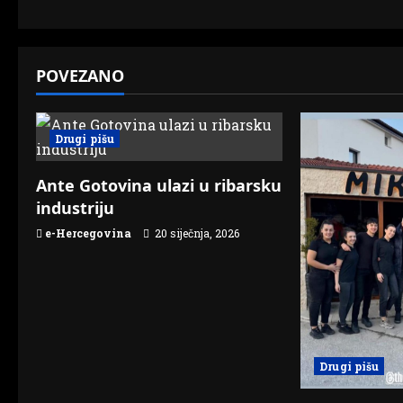
s
t
POVEZANO
n
a
Drugi pišu
v
Ante Gotovina ulazi u ribarsku
i
industriju
g
e-Hercegovina
20 siječnja, 2026
a
t
i
Drugi pišu
o