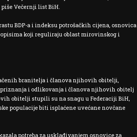
piše Večernji list BiH.
 rastu BDP-a i indeksu potrošačkih cijena, osnovica
ropisima koji reguliraju oblast mirovinskog i
nih branitelja i članova njihovih obitelji,
riznanja i odlikovanja i članova njihovih obitelj
ih obitelji stupili su na snagu u Federaciji BiH,
jske populacije biti isplaćene uvećane novčane
ukazala potreba za usklađivanjem osnovice za