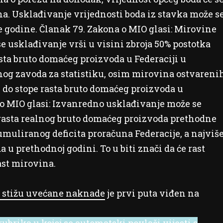
a. Usklađivanje vrijednosti boda iz stavka može s
 godine. Članak 79. Zakona o MIO glasi: Mirovine
se usklađivanje vrši u visini zbroja 50% postotka
asta bruto domaćeg proizvoda u Federaciji u
og zavoda za statistiku, osim mirovina ostvareni
še do stope rasta bruto domaćeg proizvoda u
 o MIO glasi: Izvanredno usklađivanje može se
 rasta realnog bruto domaćeg proizvoda prethodne
muliranog deficita proračuna Federacije, a najviš
 u prethodnoj godini. To u biti znači da će rast
ast mirovina.
H stižu uvećane naknade
je prvi puta viđen na