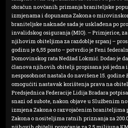
obračun novčanih primanja braniteljske popul
izmjenama i dopunama Zakona o mirovinskom 
braniteljske naknade sada je usklađena po pro
invalidskog osiguranja (MIO). – Primjerice, za
njihovim obiteljima za razdoblje srpanj – pro
godinu je 6,55 posto – potvrdio je Feni federal
Domovinskog rata Nedžad Lokmić. Dodao je da 
članova njihovih obitelji propisana još jedna i
nesposobnost nastala do navršene 15. godine ž
omogućiti nastavak korištenja prava na obitel
Predsjednica Federacije Lidija Bradara potpisa
snazi od subote, nakon objave u Službenim no
izmjena Zakona o razvojačenim braniteljima 
Zakona o nositeljima ratnih priznanja za 200.
njihovih obitelji povećanje za 2,5 milijuna KM