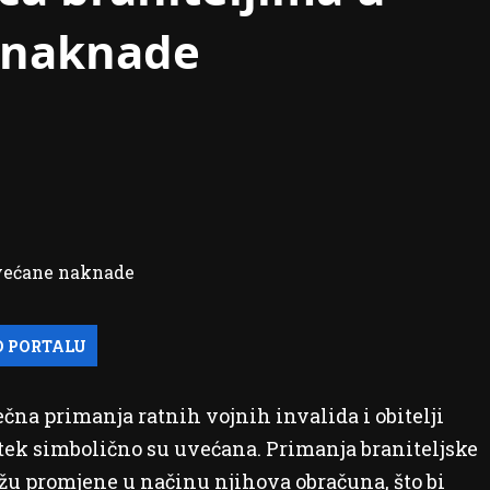
e naknade
čna primanja ratnih vojnih invalida i obitelji
 tek simbolično su uvećana. Primanja braniteljske
ižu promjene u načinu njihova obračuna, što bi