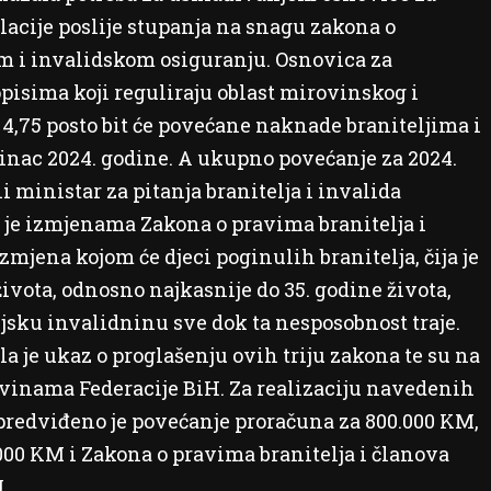
acije poslije stupanja na snagu zakona o
i invalidskom osiguranju. Osnovica za
pisima koji reguliraju oblast mirovinskog i
 4,75 posto bit će povećane naknade braniteljima i
sinac 2024. godine. A ukupno povećanje za 2024.
ni ministar za pitanja branitelja i invalida
je izmjenama Zakona o pravima branitelja i
zmjena kojom će djeci poginulih branitelja, čija je
ivota, odnosno najkasnije do 35. godine života,
jsku invalidninu sve dok ta nesposobnost traje.
la je ukaz o proglašenju ovih triju zakona te su na
vinama Federacije BiH. Za realizaciju navedenih
predviđeno je povećanje proračuna za 800.000 KM,
000 KM i Zakona o pravima branitelja i članova
.