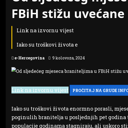
FBiH stižu uvećan
Link na izvornu vijest
Iako su troškovi života e
e-Hercegovina
9 kolovoza, 2024
Link na izvornu vijest
Iako su troškovi života enormno porasli, mjese
poginulih branitelja u posljednjih pet godina
populacije godinama stagniraju, ali uskoro st