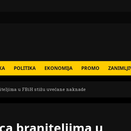
KA
POLITIKA
EKONOMIJA
PROMO
ZANIMLJI
niteljima u FBiH stižu uvećane naknade
ca braniteljima u