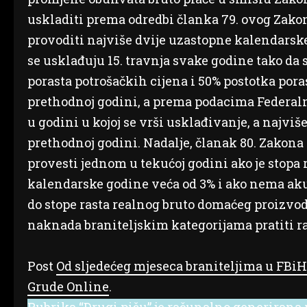
uskladiti prema odredbi članka 79. ovog Zakon
provoditi najviše dvije uzastopne kalendarske
se usklađuju 15. travnja svake godine tako da 
porasta potrošačkih cijena i 50% postotka por
prethodnoj godini, a prema podacima Federaln
u godini u kojoj se vrši usklađivanje, a najvi
prethodnoj godini. Nadalje, članak 80. Zakona
provesti jednom u tekućoj godini ako je stopa
kalendarske godine veća od 3% i ako nema aku
do stope rasta realnog bruto domaćeg proizvoda
naknada braniteljskim kategorijama pratiti r
Post
Od sljedećeg mjeseca braniteljima u FBi
Grude Online
.