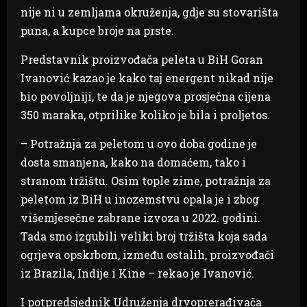
nije ni u zemljama okruženja, gdje su stovarišta
puna, a kupce broje na prste.
Predstavnik proizvođača peleta u BiH Goran
Ivanović kazao je kako taj energent nikad nije
bio povoljniji, te da je njegova prosječna cijena
350 maraka, otprilike koliko je bila i proljetos.
– Potražnja za peletom u ovo doba godine je
dosta smanjena, kako na domaćem, tako i
stranom tržištu. Osim tople zime, potražnja za
peletom iz BiH u inozemstvu opala je i zbog
višemjesečne zabrane izvoza u 2022. godini.
Tada smo izgubili veliki broj tržišta koja sada
ogrjeva opskrbom, između ostalih, proizvođači
iz Brazila, Indije i Kine – rekao je Ivanović.
I potpredsjednik Udruženja drvoprerađivača