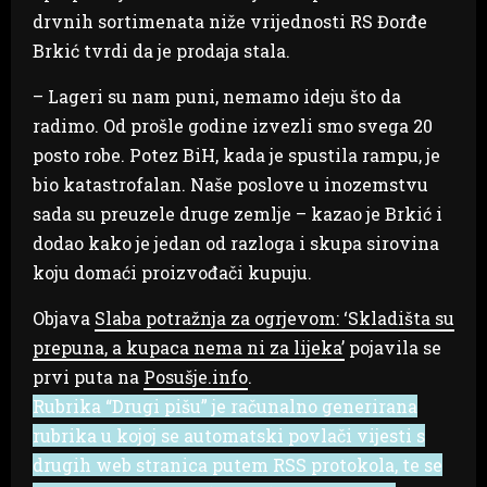
drvnih sortimenata niže vrijednosti RS Đorđe
Brkić tvrdi da je prodaja stala.
– Lageri su nam puni, nemamo ideju što da
radimo. Od prošle godine izvezli smo svega 20
posto robe. Potez BiH, kada je spustila rampu, je
bio katastrofalan. Naše poslove u inozemstvu
sada su preuzele druge zemlje – kazao je Brkić i
dodao kako je jedan od razloga i skupa sirovina
koju domaći proizvođači kupuju.
Objava
Slaba potražnja za ogrjevom: ‘Skladišta su
prepuna, a kupaca nema ni za lijeka’
pojavila se
prvi puta na
Posušje.info
.
Rubrika “Drugi pišu” je računalno generirana
rubrika u kojoj se automatski povlači vijesti s
drugih web stranica putem RSS protokola, te se