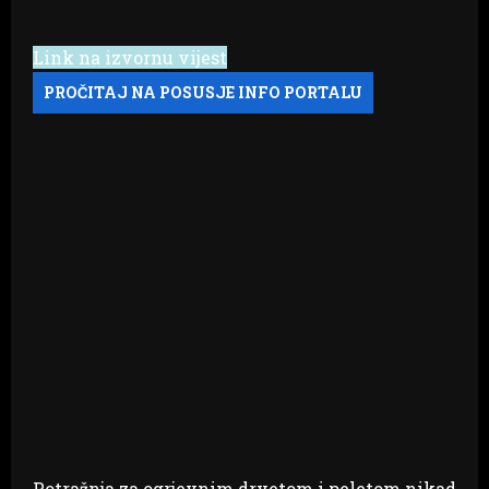
Link na izvornu vijest
Potražnja za ogrjevnim drvetom i peletom nikad