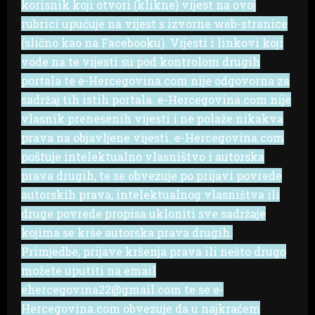
korisnik koji otvori (klikne) vijest na ovoj
rubrici upućuje na vijest s izvorne web-stranice
(slično kao na Facebooku). Vijesti i linkovi koji
vode na te vijesti su pod kontrolom drugih
portala te e-Hercegovina.com nije odgovorna za
sadržaj tih istih portala. e-Hercegovina.com nije
vlasnik prenesenih vijesti i ne polaže nikakva
prava na objavljene vijesti. e-Hercegovina.com
poštuje intelektualno vlasništvo i autorska
prava drugih, te se obvezuje po prijavi povrede
autorskih prava, intelektualnog vlasništva ili
druge povrede propisa ukloniti sve sadržaje
kojima se krše autorska prava drugih.
Primjedbe, prijave kršenja prava ili nešto drugo
možete uputiti na email
ehercegovina22@gmail.com te se e-
Hercegovina.com obvezuje da u najkraćem