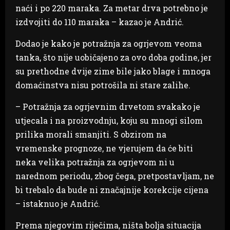
naći i po 220 maraka. Za metar drva potrebno je
izdvojiti do 110 maraka – kazao je Andrić.
Dodao je kako je potražnja za ogrjevom veoma
tanka, što nije uobičajeno za ovo doba godine, jer
su prethodne dvije zime bile jako blage i mnoga
domaćinstva nisu potrošila ni stare zalihe.
– Potražnja za ogrjevnim drvetom svakako je
utjecala i na proizvodnju, koju su mnogi silom
prilika morali smanjiti. S obzirom na
vremenske prognoze, ne vjerujem da će biti
neka velika potražnja za ogrjevom ni u
narednom periodu, zbog čega, pretpostavljam, ne
bi trebalo da bude ni značajnije korekcije cijena
– istaknuo je Andrić.
Prema njegovim riječima, ništa bolja situacija