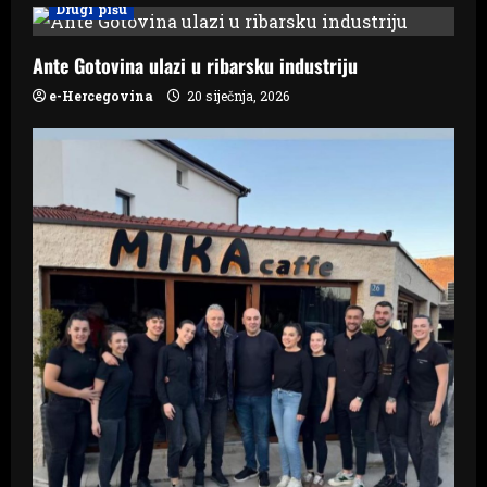
Drugi pišu
i
Ante Gotovina ulazi u ribarsku industriju
g
e-Hercegovina
20 siječnja, 2026
a
t
i
o
n