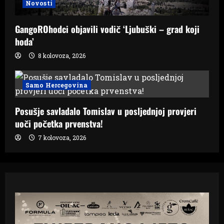
Novosti
GangoROhodci objavili vodič ‘Ljubuški – grad koji
hoda’
8 kolovoza, 2026
Samo Hercegovina
Posušje savladalo Tomislav u posljednjoj provjeri
uoči početka prvenstva!
7 kolovoza, 2026