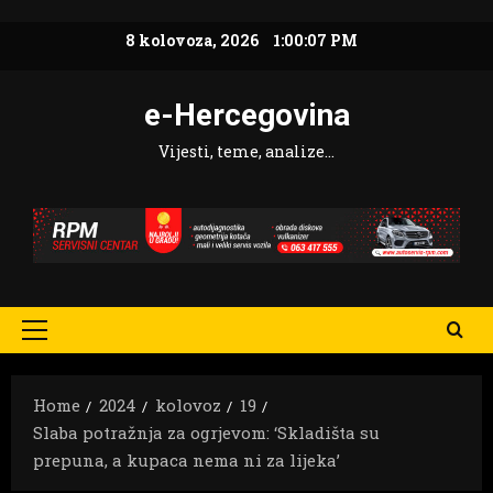
Skip
8 kolovoza, 2026
1:00:08 PM
to
content
e-Hercegovina
Vijesti, teme, analize…
Primary
Menu
Home
2024
kolovoz
19
Slaba potražnja za ogrjevom: ‘Skladišta su
prepuna, a kupaca nema ni za lijeka’