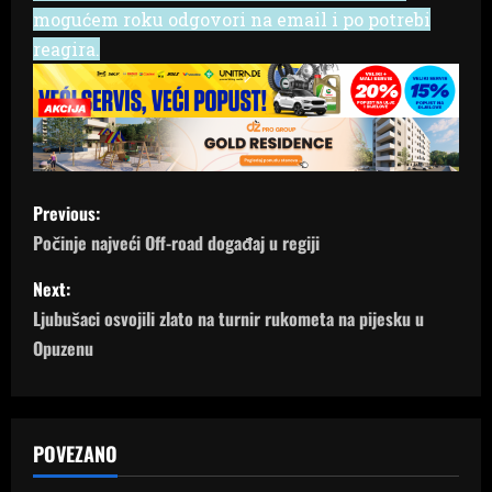
mogućem roku odgovori na email i po potrebi
reagira.
P
Previous:
o
Počinje najveći Off-road događaj u regiji
s
Next:
Ljubušaci osvojili zlato na turnir rukometa na pijesku u
t
Opuzenu
n
a
POVEZANO
v