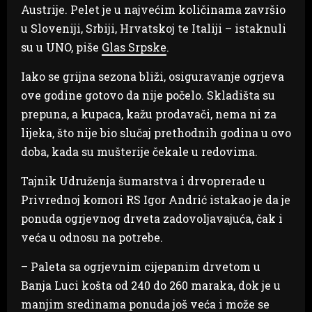
Austrije. Pelet je u najvećim količinama završio
u Sloveniji, Srbiji, Hrvatskoj te Italiji – istaknuli
su u UNO, piše
Glas Srpske
.
Iako se grijna sezona bliži, osiguravanje ogrjeva
ove godine gotovo da nije počelo. Skladišta su
prepuna, a kupaca, kažu prodavači, nema ni za
lijeka, što nije bio slučaj prethodnih godina u ovo
doba, kada su mušterije čekale u redovima.
Tajnik Udruženja šumarstva i drvoprerade u
Privrednoj komori RS Igor Andrić istakao je da je
ponuda ogrjevnog drveta zadovoljavajuća, čak i
veća u odnosu na potrebe.
– Paleta sa ogrjevnim cijepanim drvetom u
Banja Luci košta od 240 do 260 maraka, dok je u
manjim sredinama ponuda još veća i može se