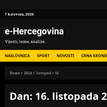
Skip
to
7 kolovoza, 2026
content
e-Hercegovina
Vijesti, teme, analize…
NASLOVNICA
SPORT
NOVOSTI
CRNA KRONI
Home
2024
listopad
16
Dan:
16. listopada 