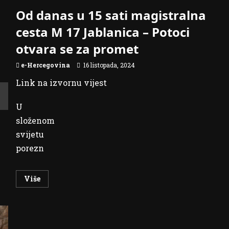
politika
Od danas u 15 sati magistralna
za
spas
njemačke
cesta M 17 Jablanica – Potoci
industrije
otvara se za promet
e-Hercegovina
16 listopada, 2024
Link na izvornu vijest
U
složenom
svijetu
porezn
Read
Više
more
about
Od
danas
u
15
sati