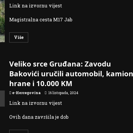
trebala
Link na izvornu vijest
je
dobiti
1000
Magistralna cesta M17 Jab
eura
Read
Više
more
about
Magistralna
cesta
M17
Veliko srce Gruđana: Zavodu
Jablanica
–
Potoci
Bakovići uručili automobil, kamio
puštena
u
hrane i 10.000 KM
promet
e-Hercegovina
16 listopada, 2024
Link na izvornu vijest
Ovih dana završila je dob