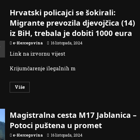
Hrvatski policajci se šokirali:
Migrante prevozila djevojčica (14)
iz BiH, trebala je dobiti 1000 eura
e-Hercegovina
16 listopada, 2024
Link na izvornu vijest
Krijumčarenje ilegalnih m
Read
Više
more
about
Hrvatski
policajci
se
Magistralna cesta M17 Jablanica –
šokirali:
Migrante
prevozila
Potoci puštena u promet
djevojčica
(14)
iz
e-Hercegovina
16 listopada, 2024
BiH,