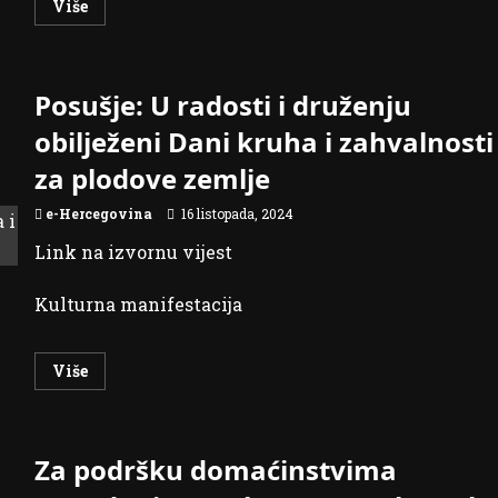
Read
Više
more
about
Veliko
srce
Gruđana:
Posušje: U radosti i druženju
Zavodu
Bakovići
uručili
obilježeni Dani kruha i zahvalnosti
automobil,
kamion
za plodove zemlje
hrane
i
10.000
e-Hercegovina
16 listopada, 2024
KM
Link na izvornu vijest
Kulturna manifestacija
Read
Više
more
about
Posušje:
U
radosti
Za podršku domaćinstvima
i
druženju
obilježeni