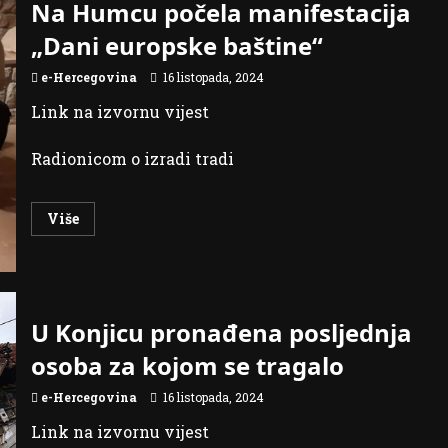
Na Humcu počela manifestacija
magistralna
cesta
„Dani europske baštine“
M
17
Jablanica
e-Hercegovina
16 listopada, 2024
–
Potoci
Link na izvornu vijest
otvara
se
za
promet
Radionicom o izradi tradi
Read
Više
more
about
Na
Humcu
počela
manifestacija
„Dani
U Konjicu pronađena posljednja
europske
baštine“
osoba za kojom se tragalo
e-Hercegovina
16 listopada, 2024
Link na izvornu vijest