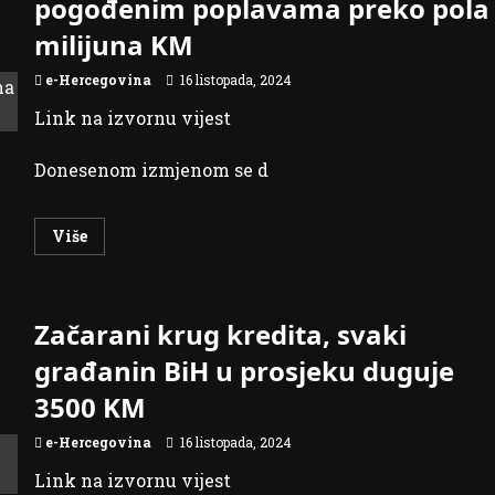
pogođenim poplavama preko pola
Dani
kruha
milijuna KM
i
zahvalnosti
za
e-Hercegovina
16 listopada, 2024
plodove
zemlje
Link na izvornu vijest
Donesenom izmjenom se d
Read
Više
more
about
Za
podršku
domaćinstvima
Začarani krug kredita, svaki
pogođenim
poplavama
preko
građanin BiH u prosjeku duguje
pola
milijuna
3500 KM
KM
e-Hercegovina
16 listopada, 2024
Link na izvornu vijest