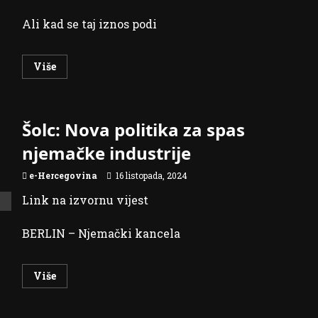
Ali kad se taj iznos podi
Read
Više
more
about
Začarani
krug
kredita,
Šolc: Nova politika za spas
svaki
građanin
BiH
njemačke industrije
u
prosjeku
duguje
e-Hercegovina
16 listopada, 2024
3500
KM
Link na izvornu vijest
BERLIN – Njemački kancela
Read
Više
more
about
Šolc:
Nova