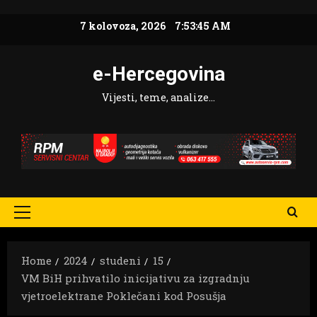
Skip
7 kolovoza, 2026
7:53:46 AM
to
content
e-Hercegovina
Vijesti, teme, analize…
Primary
Menu
Home
2024
studeni
15
VM BiH prihvatilo inicijativu za izgradnju
vjetroelektrane Poklečani kod Posušja