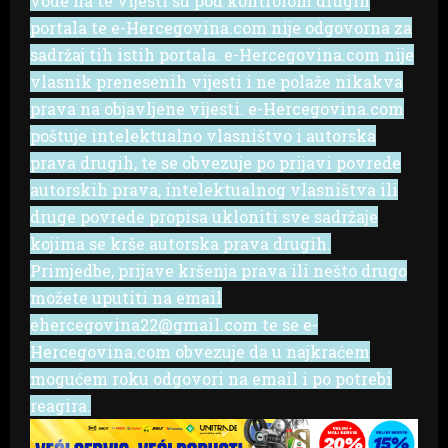
vode na te vijesti su pod kontrolom drugih
portala te e-Hercegovina.com nije odgovorna za
sadržaj tih istih portala. e-Hercegovina.com nije
vlasnik prenesenih vijesti i ne polaže nikakva
prava na objavljene vijesti. e-Hercegovina.com
poštuje intelektualno vlasništvo i autorska
prava drugih, te se obvezuje po prijavi povrede
autorskih prava, intelektualnog vlasništva ili
druge povrede propisa ukloniti sve sadržaje
kojima se krše autorska prava drugih.
Primjedbe, prijave kršenja prava ili nešto drugo
možete uputiti na email
ehercegovina22@gmail.com te se e-
Hercegovina.com obvezuje da u najkraćem
mogućem roku odgovori na email i po potrebi
reagira.