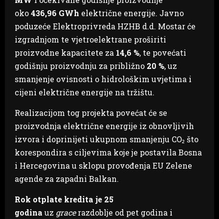
oko
436,96 GWh
električne energije. Javno
poduzeće Elektroprivreda HZHB d.d. Mostar će
izgradnjom te vjetroelektrane proširiti
proizvodne kapacitete za
14,6 %
, te povećati
godišnju proizvodnju za približno
20 %
, uz
smanjenje ovisnosti o hidrološkim uvjetima i
cijeni električne energije na tržištu.
Realizacijom tog projekta povećat će se
proizvodnja električne energije iz obnovljivih
izvora i doprinijeti ukupnom smanjenju CO₂ što
korespondira s ciljevima koje je postavila Bosna
i Hercegovina u sklopu provođenja EU Zelene
agende za zapadni Balkan.
Rok otplate kredita je 25
godina
uz
grace
razdoblje od pet godina i