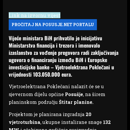
Link na izvornu vijest
Vijeće ministara BiH prihvatilo je inicijativu
Ministarstva financija i trezora i imenovalo
izaslanstvo za vođenje pregovora radi zaključivanja
ugovora o financiranju između BiH i Europske
investicijske banke – Vjetroelektrana Poklečani u
vrijednosti 103.050.000 eura.
Vjetroelektrana Poklečani nalazit će se u
sjevernom dijelu općine
Posušje
, na širem
planinskom području
Štitar planine.
Projektom je planirana izgradnja
20
vjetroturbina
, ukupne instalirane snage
132
MW
i očekivane godišnje proizvodnje