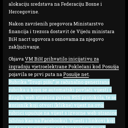
alokaciju sredstava na Federaciju Bosne i
Hercegovine.
Nakon završenih pregovora Ministarstvo
financija i trezora dostavit će Vijeću ministara
BiH nacrt ugovora s osnovama za njegovo
zaključivanje.
Objava
VM BiH prihvatilo inicijativu za
izgradnju vjetroelektrane Poklečani kod Posušja
pojavila se prvi puta na
Posušje net
.
Rubrika “Drugi pišu” je računalno generirana
rubrika u kojoj se automatski povlači vijesti s
drugih web stranica putem RSS protokola, te se
korisnik koji otvori (klikne) vijest na ovoj
rubrici upućuje na vijest s izvorne web-stranice
(slično kao na Facebooku). Vijesti i linkovi koji