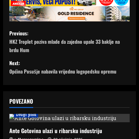
P
Previous:
o
HKZ Troplet poziva mlade da zajedno upale 33 baklje na
brdu Hum
s
Next:
t
Općina Posušje nabavila vrijednu logopedsku opremu
n
a
POVEZANO
v
Drugi pišu
i
Ante Gotovina ulazi u ribarsku industriju
g