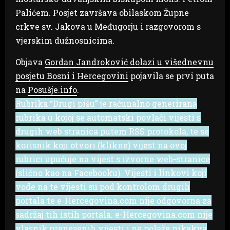
Palićem. Posjet završava obilaskom Župne
crkve sv. Jakova u Međugorju i razgovorom s
vjerskim dužnosnicima.
Objava
Gordan Jandroković dolazi u višednevnu
posjetu Bosni i Hercegovini
pojavila se prvi puta
na
Posušje.info
.
Rubrika “Drugi pišu” je računalno generirana
rubrika u kojoj se automatski povlači vijesti s
drugih web stranica putem RSS protokola, te se
korisnik koji otvori (klikne) vijest na ovoj
rubrici upućuje na vijest s izvorne web-stranice
(slično kao na Facebooku). Vijesti i linkovi koji
vode na te vijesti su pod kontrolom drugih
portala te e-Hercegovina.com nije odgovorna za
sadržaj tih istih portala. e-Hercegovina.com nije
vlasnik prenesenih vijesti i ne polaže nikakva