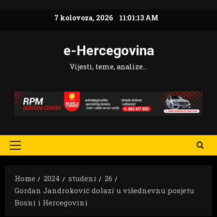
Skip
7 kolovoza, 2026
11:01:14 AM
to
content
e-Hercegovina
Vijesti, teme, analize…
Primary
Menu
Home
2024
studeni
26
Gordan Jandroković dolazi u višednevnu posjetu
Bosni i Hercegovini