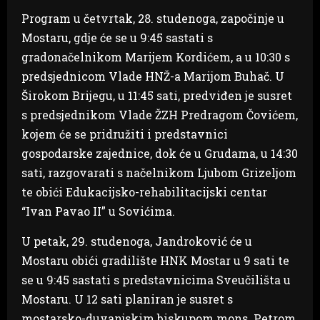
Program u četvrtak, 28. studenoga, započinje u
Mostaru, gdje će se u 9:45 sastati s
gradonačelnikom Marijem Kordićem, a u 10:30 s
predsjednicom Vlade HNŽ-a Marijom Buhač. U
Širokom Brijegu, u 11:45 sati, predviđen je susret
s predsjednikom Vlade ŽZH Predragom Čovićem,
kojem će se pridružiti i predstavnici
gospodarske zajednice, dok će u Grudama, u 14:30
sati, razgovarati s načelnikom Ljubom Grizeljom
te obići Edukacijsko-rehabilitacijski centar
“Ivan Pavao II” u Sovićima.
U petak, 29. studenoga, Jandroković će u
Mostaru obići gradilište HNK Mostar u 9 sati te
se u 9:45 sastati s predstavnicima Sveučilišta u
Mostaru. U 12 sati planiran je susret s
mostarsko-duvanjskim biskupom mons. Petrom