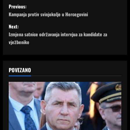
P
Previous:
o
Kampanja protiv svinjokolje u Hercegovini
s
Next:
Izmjena satnice održavanja intervjua za kandidate za
t
vježbenike
n
a
POVEZANO
v
i
g
a
t