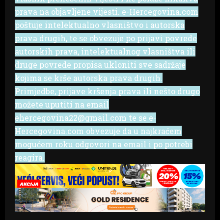
prava na objavljene vijesti. e-Hercegovina.com
poštuje intelektualno vlasništvo i autorska
prava drugih, te se obvezuje po prijavi povrede
autorskih prava, intelektualnog vlasništva ili
druge povrede propisa ukloniti sve sadržaje
kojima se krše autorska prava drugih.
Primjedbe, prijave kršenja prava ili nešto drugo
možete uputiti na email
ehercegovina22@gmail.com te se e-
Hercegovina.com obvezuje da u najkraćem
mogućem roku odgovori na email i po potrebi
reagira.