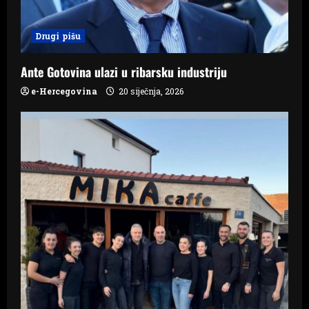
i
Drugi pišu
o
n
Ante Gotovina ulazi u ribarsku industriju
e-Hercegovina
20 siječnja, 2026