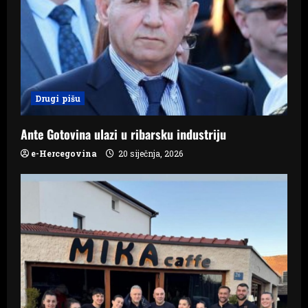
a
t
i
Drugi pišu
o
n
Ante Gotovina ulazi u ribarsku industriju
e-Hercegovina
20 siječnja, 2026