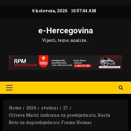
Skip
6 kolovoza, 2026
10:57:45 AM
to
content
e-Hercegovina
Vijesti, teme, analize…
Primary
Menu
Home
2024
studeni
27
Olivera Matić izabrana za predsjednicu, Karla
Boto za dopredsjednicu Frame Humac