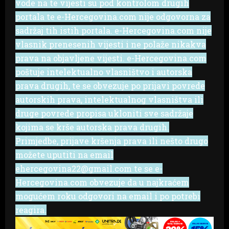
vode na te vijesti su pod kontrolom drugih
portala te e-Hercegovina.com nije odgovorna za
sadržaj tih istih portala. e-Hercegovina.com nije
vlasnik prenesenih vijesti i ne polaže nikakva
prava na objavljene vijesti. e-Hercegovina.com
poštuje intelektualno vlasništvo i autorska
prava drugih, te se obvezuje po prijavi povrede
autorskih prava, intelektualnog vlasništva ili
druge povrede propisa ukloniti sve sadržaje
kojima se krše autorska prava drugih.
Primjedbe, prijave kršenja prava ili nešto drugo
možete uputiti na email
ehercegovina22@gmail.com te se e-
Hercegovina.com obvezuje da u najkraćem
mogućem roku odgovori na email i po potrebi
reagira.