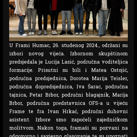
U Frami Humac, 26. studenog 2024., održani su
izbori novog vijeća. Izbornom skupštinom
predsjedala je Lucija Lasić, područna voditeljica
formacije. Prisutni su bili i Matea Ostojić,
područna predsjednica, Dorotea Marija Teisler,
područna dopredsjednica, Iva Šarac, područna
tajnica, Petar Brbor, područni blagajnik, Marija
Brbor, područna predstavnica OFS-a u vijeću
Frame te fra Ivan Hrkać, područni duhovni
asistent. Izbore smo započeli zajedničkom
molitvom. Nakon toga, framaši su pozvani na
odgovorno i savjesno glasovanje te su upoznati