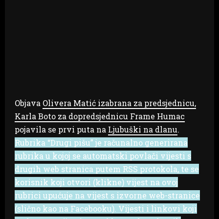
Objava
Olivera Matić izabrana za predsjednicu,
Karla Boto za dopredsjednicu Frame Humac
pojavila se prvi puta na
Ljubuški na dlanu
.
Rubrika “Drugi pišu” je računalno generirana
rubrika u kojoj se automatski povlači vijesti s
drugih web stranica putem RSS protokola, te se
korisnik koji otvori (klikne) vijest na ovoj
rubrici upućuje na vijest s izvorne web-stranice
(slično kao na Facebooku). Vijesti i linkovi koji