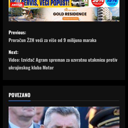
P
Previous:
o
Proračun ŽZH veći za više od 9 milijuna maraka
s
Next:
Video: Izviđač Agram spreman za uzvratnu utakmicu protiv
t
ukrajinskog kluba Motor
n
a
POVEZANO
v
i
g