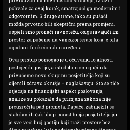
privikavali na novonastalu situaciju, izrazili
pohvale za ovaj korak, smatrajući ga modernim i
odgovornim. S druge strane, iako su pušači
možda prvotno bili skeptični prema promjeni,
uspjeli smo pronaći ravnotežu, osiguravajući im
prostor za pušenje na vanjskoj terasi koja je bila
ugodno i funkcionalno uređena.
Ovaj pristup pomogao je u očuvanju lojalnosti
postojećih gostiju, a istodobno omogućio da
privučemo novu skupinu posjetitelja koji su
cijenili zdravo okružje – naglašavaju. Što se tiče
utjecaja na financijski aspekt poslovanja,
analize su pokazale da primjena zakona nije
prouzročila pad prometa. Dapače, zabilježili su
stabilan ili čak blagi porast broja posjetitelja jer
je sve veći broj gostiju koji traži prostore bez