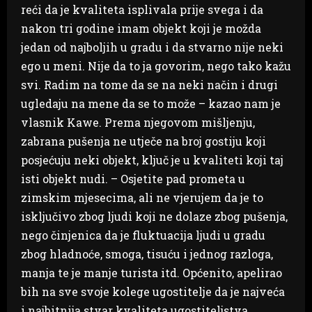
reći da je kvaliteta isplivala prije svega i da
nakon tri godine imam objekt koji je možda
jedan od najboljih u gradu i da stvarno nije neki
ego u meni. Nije da to ja govorim, nego tako kažu
svi. Radim na tome da se na neki način i drugi
ugledaju na mene da se to može – kazao nam je
vlasnik Kawe. Prema njegovom mišljenju,
zabrana pušenja ne utječe na broj gostiju koji
posjećuju neki objekt, ključ je u kvaliteti koji taj
isti objekt nudi. – Osjetite pad prometa u
zimskim mjesecima, ali ne vjerujem da je to
isključivo zbog ljudi koji ne dolaze zbog pušenja,
nego činjenica da je fluktuacija ljudi u gradu
zbog hladnoće, smoga, tisuću i jednog razloga,
manja te je manje turista itd. Općenito, apelirao
bih na sve svoje kolege ugostitelje da je najveća
i najbitnija stvar kvaliteta ugostiteljstva,