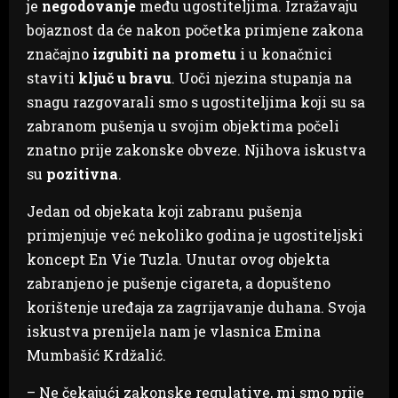
je
negodovanje
među ugostiteljima. Izražavaju
bojaznost da će nakon početka primjene zakona
značajno
izgubiti na prometu
i u konačnici
staviti
ključ u bravu
. Uoči njezina stupanja na
snagu razgovarali smo s ugostiteljima koji su sa
zabranom pušenja u svojim objektima počeli
znatno prije zakonske obveze. Njihova iskustva
su
pozitivna
.
Jedan od objekata koji zabranu pušenja
primjenjuje već nekoliko godina je ugostiteljski
koncept En Vie Tuzla. Unutar ovog objekta
zabranjeno je pušenje cigareta, a dopušteno
korištenje uređaja za zagrijavanje duhana. Svoja
iskustva prenijela nam je vlasnica Emina
Mumbašić Krdžalić.
– Ne čekajući zakonske regulative, mi smo prije