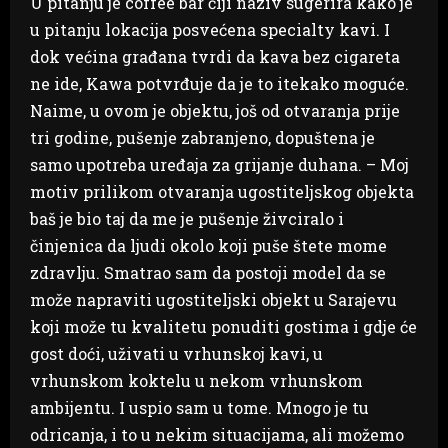
U pitanju je coffee bar čiji naziv sugerira kako je
u pitanju lokacija posvećena specialty kavi. I
dok većina građana tvrdi da kava bez cigareta
ne ide, Kawa potvrđuje da je to itekako moguće.
Naime, u ovom je objektu, još od otvaranja prije
tri godine, pušenje zabranjeno, dopuštena je
samo upotreba uređaja za grijanje duhana. – Moj
motiv prilikom otvaranja ugostiteljskog objekta
baš je bio taj da me je pušenje živciralo i
činjenica da ljudi okolo koji puše štete mome
zdravlju. Smatrao sam da postoji model da se
može napraviti ugostiteljski objekt u Sarajevu
koji može tu kvalitetu ponuditi gostima i gdje će
gost doći, uživati u vrhunskoj kavi, u
vrhunskom koktelu u nekom vrhunskom
ambijentu. I uspio sam u tome. Mnogo je tu
odricanja, i to u nekim situacijama, ali možemo