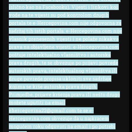
(slično kao na Facebooku). Vijesti i linkovi koji
vode na te vijesti su pod kontrolom drugih
portala te e-Hercegovina.com nije odgovorna za
sadržaj tih istih portala. e-Hercegovina.com nije
vlasnik prenesenih vijesti i ne polaže nikakva
prava na objavljene vijesti. e-Hercegovina.com
poštuje intelektualno vlasništvo i autorska
prava drugih, te se obvezuje po prijavi povrede
autorskih prava, intelektualnog vlasništva ili
druge povrede propisa ukloniti sve sadržaje
kojima se krše autorska prava drugih.
Primjedbe, prijave kršenja prava ili nešto drugo
možete uputiti na email
ehercegovina22@gmail.com te se e-
Hercegovina.com obvezuje da u najkraćem
mogućem roku odgovori na email i po potrebi