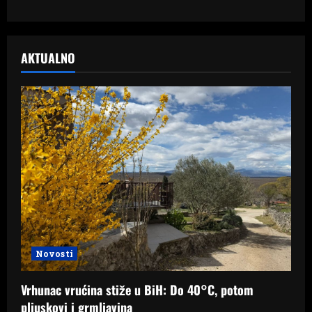
AKTUALNO
Novosti
Vrhunac vrućina stiže u BiH: Do 40°C, potom
pljuskovi i grmljavina