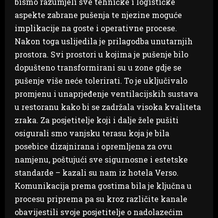
bismo razumjeli sve tehničke i logističke
aspekte zabrane pušenja te njezine moguće
implikacije na goste i operativne procese.
Nakon toga uslijedila je prilagodba unutarnjih
prostora. Svi prostori u kojima je pušenje bilo
dopušteno transformirani su u zone gdje se
pušenje više neće tolerirati. To je uključivalo
promjenu i unaprjeđenje ventilacijskih sustava
u restoranu kako bi se zadržala visoka kvaliteta
zraka. Za posjetitelje koji i dalje žele pušiti
osigurali smo vanjsku terasu koja je bila
posebice dizajnirana i opremljena za ovu
namjenu, poštujući sve sigurnosne i estetske
standarde – kazali su nam iz hotela Verso.
Komunikacija prema gostima bila je ključna u
procesu priprema pa su kroz različite kanale
obavijestili svoje posjetitelje o nadolazećim