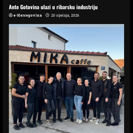
Ante Gotovina ulazi u ribarsku industriju
g
e-Hercegovina
20 siječnja, 2026
a
t
i
o
n