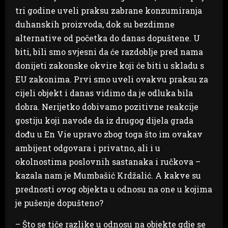
tri godine uveli praksu zabrane konzumiranja
duhanskih proizvoda, dok su bezdimne
alternative od početka do danas dopuštene. U
biti, bili smo svjesni da će razdoblje pred nama
donijeti zakonske okvire koji će biti u skladu s
EU zakonima. Prvi smo uveli ovakvu praksu za
cijeli objekt i danas vidimo da je odluka bila
dobra. Nerijetko dobivamo pozitivne reakcije
gostiju koji navode da iz drugog dijela grada
dođu u En Vie upravo zbog toga što im ovakav
ambijent odgovara i privatno, ali i u
okolnostima poslovnih sastanaka i ručkova –
kazala nam je Mumbašić Krdžalić. A kakve su
prednosti ovog objekta u odnosu na one u kojima
je pušenje dopušteno?
– Što se tiče razlike u odnosu na objekte gdje se