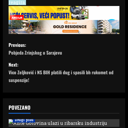
reagira.
P
Previous:
o
Pobjeda Zrinjskog u Sarajevu
s
Next:
Vico Zeljković i NS BIH platili dug i spasili bh rukomet od
t
suspenzije!
n
a
POVEZANO
v
Drugi pišu
i