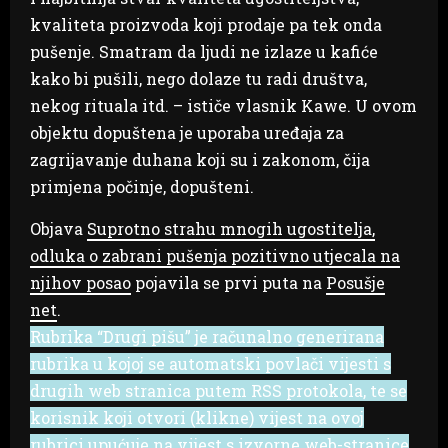
kvaliteta proizvoda koji prodaje pa tek onda
pušenje. Smatram da ljudi ne izlaze u kafiće
kako bi pušili, nego dolaze tu radi društva,
nekog rituala itd. – ističe vlasnik Kawe. U ovom
objektu dopuštena je uporaba uređaja za
zagrijavanje duhana koji su i zakonom, čija
primjena počinje, dopušteni.
Objava
Suprotno strahu mnogih ugostitelja,
odluka o zabrani pušenja pozitivno utjecala na
njihov posao
pojavila se prvi puta na
Posušje
net
.
Rubrika “Drugi pišu” je računalno generirana
rubrika u kojoj se automatski povlači vijesti s
drugih web stranica putem RSS protokola, te se
korisnik koji otvori (klikne) vijest na ovoj
rubrici upućuje na vijest s izvorne web-stranice