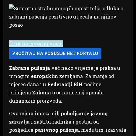
Link na izvornu vijest
Zabrana pušenja
već neko vrijeme je praksa u
mnogim
europskim
zemljama. Za manje od
mjesec dana i u
Federaciji BiH
počinje
primjena
Zakona
o ograničenoj uporabi
duhanskih proizvoda.
Ova mjera ima za cilj
poboljšanje javnog
zdravlja
i zaštitu radnika i gostiju od
posljedica
pasivnog pušenja
, međutim, izazvala