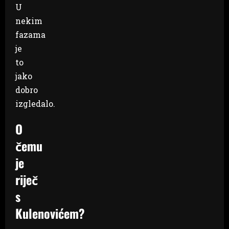
U
nekim
fazama
je
to
jako
dobro
izgledalo.
O
čemu
je
riječ
s
Kulenovićem?