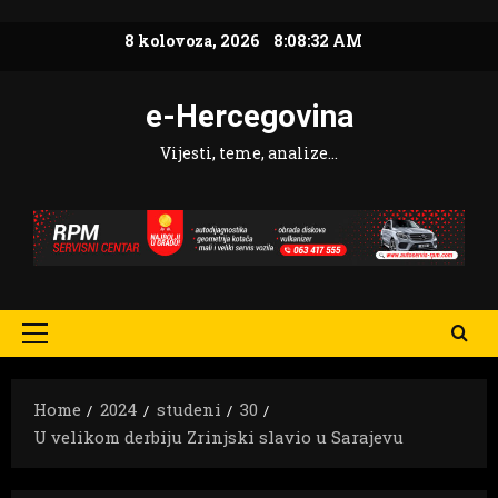
Skip
8 kolovoza, 2026
8:08:33 AM
to
content
e-Hercegovina
Vijesti, teme, analize…
Primary
Menu
Home
2024
studeni
30
U velikom derbiju Zrinjski slavio u Sarajevu