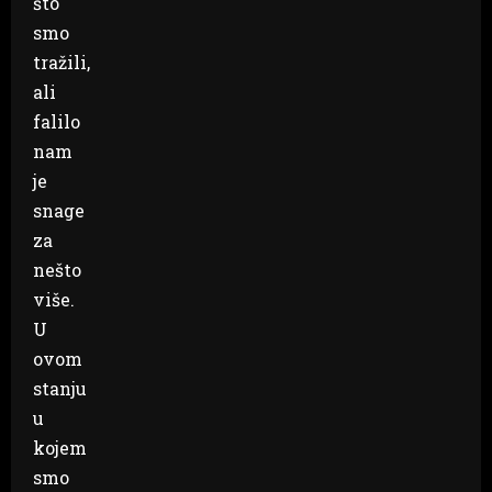
što
smo
tražili,
ali
falilo
nam
je
snage
za
nešto
više.
U
ovom
stanju
u
kojem
smo