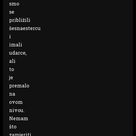
smo
se
približili
šesnaestercu
i
imali
udarce,
ali
to
je
premalo
na
ovom
nivou.
Nemam
što
zamjeriti