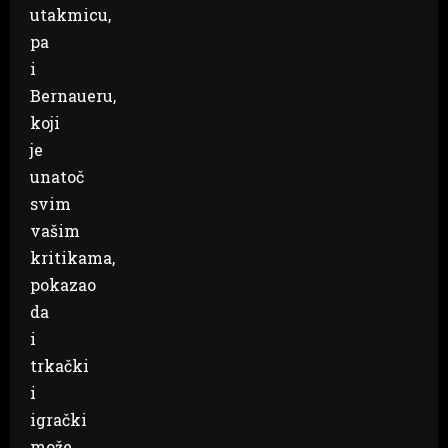
utakmicu,
pa
i
Bernaueru,
koji
je
unatoč
svim
vašim
kritikama,
pokazao
da
i
trkački
i
igrački
može