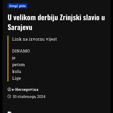
Drugi pišu
U velikom derbiju Zrinjski slavio u
Sarajevu
Link na izvornu vijest
DINAMO
je
petom
kolu
Lige
e-Hercegovina
30 studenoga, 2024