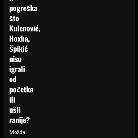
pogreška
što
Kulenović,
Hoxha,
Špikić
nisu
igrali
od
početka
ili
ušli
ranije?
Možda