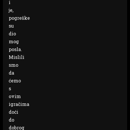
i
je,
pogreške
su
dio
mog
posla.
Mislili
smo
da
ćemo
s
ovim
igračima
doći
do
dobrog