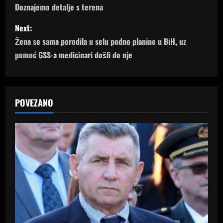
s
Doznajemo detalje s terena
t
Next:
n
Žena se sama porodila u selu podno planine u BiH, uz
pomoć GSS-a medicinari došli do nje
a
v
POVEZANO
i
g
a
t
i
o