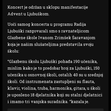
Koncert je održan u sklopu manifestacije
Advent u Ljubuškom.
Uoči samog koncerta u programu Radija
Ljubuški razgovarali smo s ravnateljicom
Glazbene škole Ivanom Zrimšek Šaravanjom
koja je našim slušateljima predstavila svoju
školu:
“Glazbenu školu Ljubuški pohađa 190 učenika,
mislim kako je to predobar broj za Ljubuški, 150
učenika u osnovnoj školi, ostalih 40 su u srednjoj
školi. Od instrumenata zastupljeni su flauta,
klavir, violina, truba, harmonika, gitara, u školi
je uposleno 18 djelatnika koji su stalni djelatnici
i imamo tri vanjska suradnika. “kazala je.