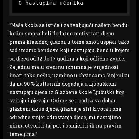
O nastupima učenika 
“Naša škola se ističe i zahvaljujući našem bendu
kojim smo željeli dodatno motivirati djecu
prema klasičnoj glazbi, u tome smo i uspjeli tako
sad imamo bendove koji nastupaju, bend u kojem
su djeca od 12 do 17 godina a koji odlično zvuče.
Za jednu malu sredinu iznimna je vrijednost
imati tako nešto, uzmimo u obzir samo činjenicu
da na 90 % kulturnih događaja u Ljubuškom
nastupaju djeca iz Glazbene škole Ljubuški koji
sviraju i pjevaju. Ovime se i podržava dobar
glazbeni ukus djece, glazba je stil života i ona
određuje smjer odrastanja djece, mi nastojimo
njima otvoriti taj put i usmjeriti ih na pravim
temeljima.”