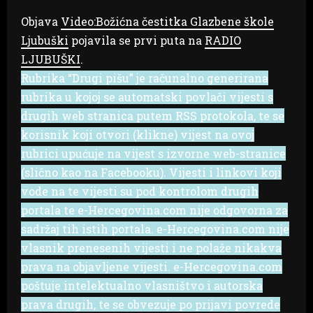
Objava
Video:Božićna čestitka Glazbene škole
Ljubuški
pojavila se prvi puta na
RADIO
LJUBUŠKI
.
Rubrika “Drugi pišu” je računalno generirana
rubrika u kojoj se automatski povlači vijesti s
drugih web stranica putem RSS protokola, te se
korisnik koji otvori (klikne) vijest na ovoj
rubrici upućuje na vijest s izvorne web-stranice
(slično kao na Facebooku). Vijesti i linkovi koji
vode na te vijesti su pod kontrolom drugih
portala te e-Hercegovina.com nije odgovorna za
sadržaj tih istih portala. e-Hercegovina.com nije
vlasnik prenesenih vijesti i ne polaže nikakva
prava na objavljene vijesti. e-Hercegovina.com
poštuje intelektualno vlasništvo i autorska
prava drugih, te se obvezuje po prijavi povrede