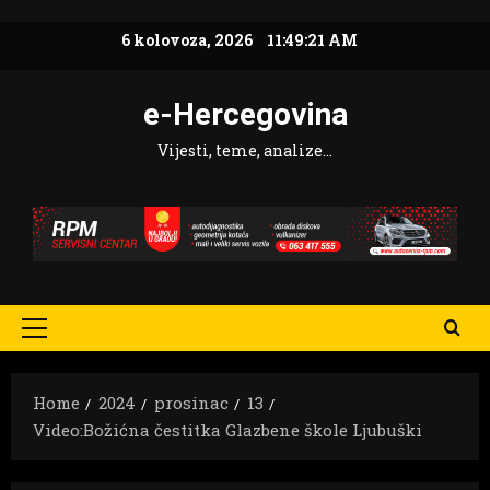
Skip
6 kolovoza, 2026
11:49:22 AM
to
content
e-Hercegovina
Vijesti, teme, analize…
Primary
Menu
Home
2024
prosinac
13
Video:Božićna čestitka Glazbene škole Ljubuški