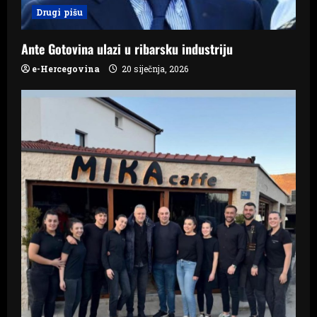
n
Drugi pišu
Ante Gotovina ulazi u ribarsku industriju
e-Hercegovina
20 siječnja, 2026