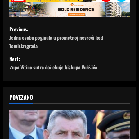
P
Previous:
o
Jedna osoba poginula u prometnoj nesreći kod
Tomislavgrada
s
Next:
t
Župa Vitina sutra dočekuje biskupa Vukšića
n
a
POVEZANO
v
i
g