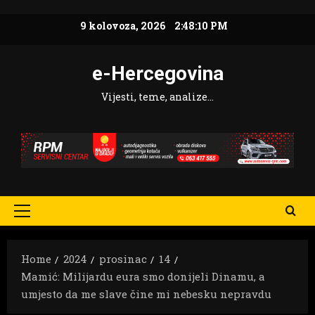
Skip
9 kolovoza, 2026
2:48:12 PM
to
content
e-Hercegovina
Vijesti, teme, analize…
Primary
Menu
Home
2024
prosinac
14
Mamić: Milijardu eura smo donijeli Dinamu, a
umjesto da me slave čine mi nebesku nepravdu