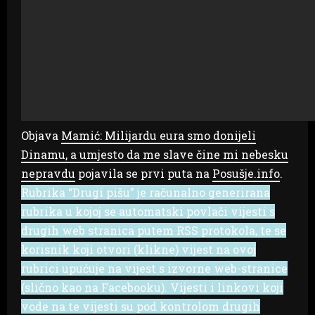
Objava
Mamić: Milijardu eura smo donijeli
Dinamu, a umjesto da me slave čine mi nebesku
nepravdu
pojavila se prvi puta na
Posušje.info
.
Rubrika “Drugi pišu” je računalno generirana
rubrika u kojoj se automatski povlači vijesti s
drugih web stranica putem RSS protokola, te se
korisnik koji otvori (klikne) vijest na ovoj
rubrici upućuje na vijest s izvorne web-stranice
(slično kao na Facebooku). Vijesti i linkovi koji
vode na te vijesti su pod kontrolom drugih