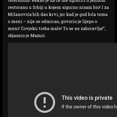
telefonom! Rekao je da će me ugostiti u jednom
restoranu u Srbiji u kojem sigurno nisam bio! I za
Milanovića bih dao krvi, jer kad je god bila tema
o meni – nije se odmicao, govorio je lijepo o
meni! Čovjeku treba malo! To se ne zaboravlja!”,
objasnio je Mamić.