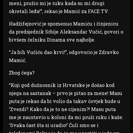
meni, pružio mi je ruku kada su mi drugi
okretali leđa!”, rekao je Mamić za FACE TV.
Hadžifejzović je spomenuo Mamiću i činjenicu
da predsjednik Srbije Aleksandar Vučić, govori o
bivšem čelniku Dinama sve najbolje.
“Ja bih Vučiću dao krvi!”, odgovorio je Zdravko
Mamić.
Zbog čega?
“Koji god dužnosnik iz Hrvatske je došao kod
njega na sastanak – prvo je pitao za mene! Masu
puta je rekao da bi volio da takav čovjek bude u
‘Zvezdi’! Kako da je to ne cijenim?! Masu puta
me je zaustavio u koloni da mi pruži ruku i kaže:
‘Svaka čast šta si uradio!’ Čuli smo se i