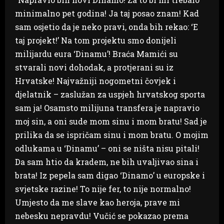
minimalno pet godina! Ja taj posao znam! Kad
sam osjetio da je neko pravi, onda bih rekao: ‘E
taj projekt!’ Na tom projektu smo donijeli
milijardu eura ‘Dinamu’! Braća Mamići su
stvarali novi dohodak, a protjerani su iz
Hrvatske! Najvažniji nogometni čovjek i
djelatnik – zaslužan za uspjeh hrvatskog sporta
sam ja! Osamsto milijuna transfera je napravio
moj sin, a oni sude mom sinu i mom bratu! Sad je
prilika da se ispričam sinu i mom bratu. O mojim
odlukama u ‘Dinamu’ – oni se ništa nisu pitali!
Da sam htio da kradem, ne bih uvaljivao sina i
brata! Iz pepela sam digao ‘Dinamo’ u europske i
svjetske razine! To nije fer, to nije normalno!
Umjesto da me slave kao heroja, prave mi
nebesku nepravdu! Vučić se pokazao prema