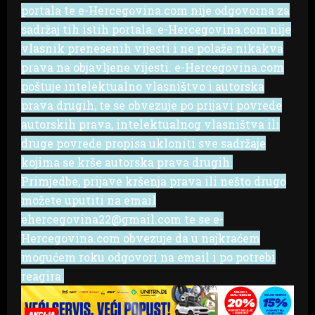
portala te e-Hercegovina.com nije odgovorna za
sadržaj tih istih portala. e-Hercegovina.com nije
vlasnik prenesenih vijesti i ne polaže nikakva
prava na objavljene vijesti. e-Hercegovina.com
poštuje intelektualno vlasništvo i autorska
prava drugih, te se obvezuje po prijavi povrede
autorskih prava, intelektualnog vlasništva ili
druge povrede propisa ukloniti sve sadržaje
kojima se krše autorska prava drugih.
Primjedbe, prijave kršenja prava ili nešto drugo
možete uputiti na email
ehercegovina22@gmail.com te se e-
Hercegovina.com obvezuje da u najkraćem
mogućem roku odgovori na email i po potrebi
reagira.