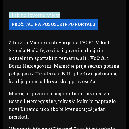
Link na izvornu vijest
Zdravko Mamić gostovao je na FACE TV kod
Senada Hadžifejzovića i govorio o brojnim
aktuelnim sportskim temama, ali i Vučiću i
Bosni Hercegovini. Mamić je prije sedam godina
pobjegao iz Hrvatske u BiH, gdje živi godinama,
kao bjegunac od hrvatskog pravosuđa.
Mamić je govorio o nogometnom prvenstvu
Bosne i Hercegovine, rekavši kako bi napravio
novi Dinamo, ukoliko bi krenuo u još jedan
projekat.
“Napravio bih novi Dinamo! Za to bi mi trebalo