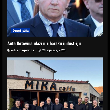
a
t
i
Drugi pišu
o
n
Ante Gotovina ulazi u ribarsku industriju
e-Hercegovina
20 siječnja, 2026