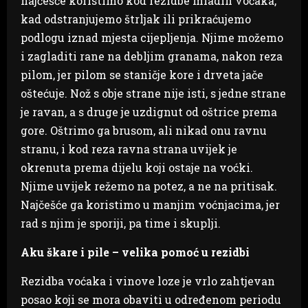
najčešće koristimo kod rezidbe mladih voćaka,
kad odstranjujemo štrljak ili prikraćujemo
podlogu iznad mjesta cijepljenja. Njime možemo
i zagladiti rane na debljim granama, nakon reza
pilom, jer pilom se staničje kore i drveta jače
oštećuje. Nož s obje strane nije isti, s jedne strane
je ravan, a s druge je uzdignut od oštrice prema
gore. Oštrimo ga brusom, ali nikad onu ravnu
stranu, i kod reza ravna strana uvijek je
okrenuta prema dijelu koji ostaje na voćki.
Njime uvijek režemo na potez, a ne na pritisak.
Najčešće ga koristimo u manjim voćnjacima, jer
rad s njim je sporiji, pa time i skuplji.
Aku škare i pile – velika pomoć u rezidbi
Rezidba voćaka i vinove loze je vrlo zahtjevan
posao koji se mora obaviti u određenom periodu