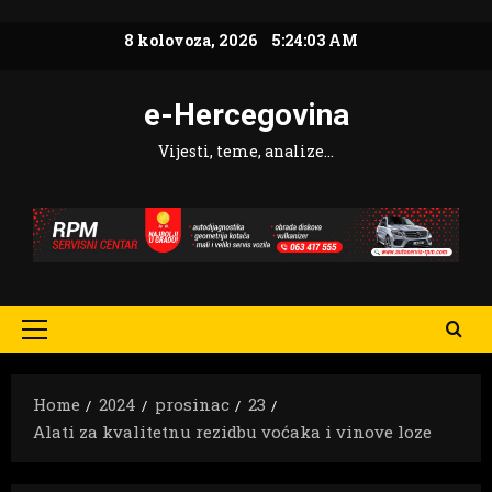
Skip
8 kolovoza, 2026
5:24:05 AM
to
content
e-Hercegovina
Vijesti, teme, analize…
Primary
Menu
Home
2024
prosinac
23
Alati za kvalitetnu rezidbu voćaka i vinove loze