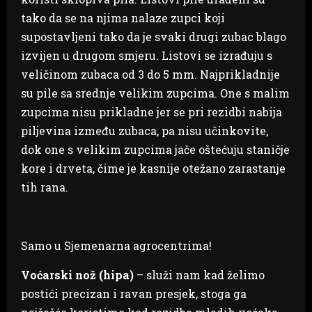
tako da se na njima nalaze zupci koji
supostavljeni tako da je svaki drugi zubac blago
izvijen u drugom smjeru. Listovi se izrađuju s
veličinom zubaca od 3 do 5 mm. Najprikladnije
su pile sa srednje velikim zupcima. One s malim
zupcima nisu prikladne jer se pri rezidbi nabija
piljevina između zubaca, pa nisu učinkovite,
dok one s velikim zupcima jače oštećuju staničje
kore i drveta, čime je kasnije otežano zarastanje
tih rana.
Samo u Sjemenarna agrocentrima!
Voćarski nož (hipa)
– služi nam kad želimo
postići precizan i ravan presjek, stoga ga