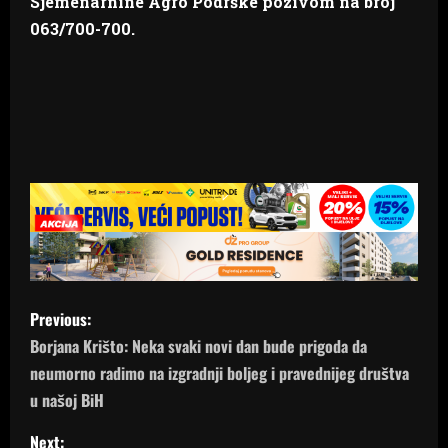
Sjemenarnine Agro Podrške
pozivom na broj
063/700-700.
P
Previous:
o
Borjana Krišto: Neka svaki novi dan bude prigoda da
neumorno radimo na izgradnji boljeg i pravednijeg društva
s
u našoj BiH
t
Next: