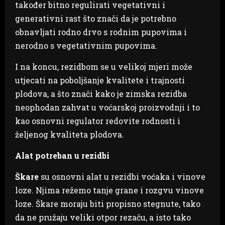
također bitno regulirati vegetativni i
generativni rast što znači da je potrebno
obnavljati rodno drvo s rodnim pupovima i
nerodno s vegetativnim pupovima.
I na koncu, rezidbom se u velikoj mjeri može
utjecati na poboljšanje kvalitete i trajnosti
plodova, a što znači kako je zimska rezidba
neophodan zahvat u voćarskoj proizvodnji i to
kao osnovni regulator redovite rodnosti i
željenog kvaliteta plodova.
Alat potreban u rezidbi
Škare
su osnovni alat u rezidbi voćaka i vinove
loze. Njima režemo tanje grane i rozgvu vinove
loze. Škare moraju biti propisno stegnute, tako
da ne pružaju veliki otpor rezaču, a isto tako