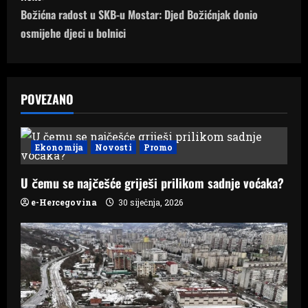
n
Božićna radost u SKB-u Mostar: Djed Božićnjak donio
osmijehe djeci u bolnici
a
v
POVEZANO
i
g
Ekonomija
Novosti
Promo
a
U čemu se najčešće griješi prilikom sadnje voćaka?
t
e-Hercegovina
30 siječnja, 2026
i
o
n