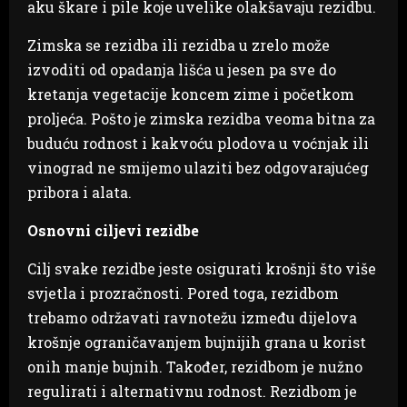
aku škare i pile koje uvelike olakšavaju rezidbu.
Zimska se rezidba ili rezidba u zrelo može
izvoditi od opadanja lišća u jesen pa sve do
kretanja vegetacije koncem zime i početkom
proljeća. Pošto je zimska rezidba veoma bitna za
buduću rodnost i kakvoću plodova u voćnjak ili
vinograd ne smijemo ulaziti bez odgovarajućeg
pribora i alata.
Osnovni ciljevi rezidbe
Cilj svake rezidbe jeste osigurati krošnji što više
svjetla i prozračnosti. Pored toga, rezidbom
trebamo održavati ravnotežu između dijelova
krošnje ograničavanjem bujnijih grana u korist
onih manje bujnih. Također, rezidbom je nužno
regulirati i alternativnu rodnost. Rezidbom je