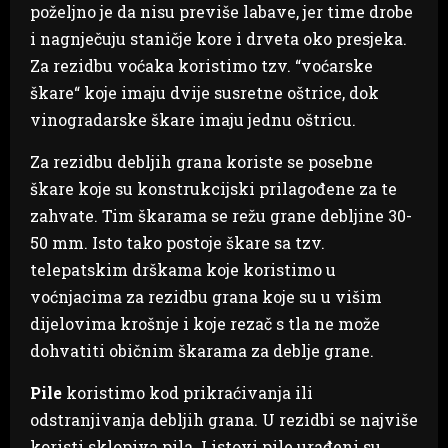
poželjno je da nisu previše labave, jer time drobe
i nagnječuju staničje kore i drveta oko presjeka.
Za rezidbu voćaka koristimo tzv. “voćarske
škare“ koje imaju dvije susretne oštrice, dok
vinogradarske škare imaju jednu oštricu.
Za rezidbu debljih grana koriste se posebne
škare koje su konstrukcijski prilagođene za te
zahvate. Tim škarama se režu grane debljine 30-
50 mm. Isto tako postoje škare sa tzv.
telepatskim drškama koje koristimo u
voćnjacima za rezidbu grana koje su u višim
dijelovima krošnje i koje rezač s tla ne može
dohvatiti običnim škarama za deblje grane.
Pile
koristimo kod prikraćivanja ili
odstranjivanja debljih grana. U rezidbi se najviše
koristi sklopiva pila. Listovi pile urađeni su