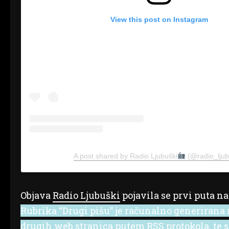
View this post on Instagram
A post shared by Radio Ljubuški
(@radio_ljub
Objava
Radio Ljubuški
pojavila se prvi puta n
Rubrika “Drugi pišu” je računalno generirana r
drugih web stranica putem RSS protokola, te se 