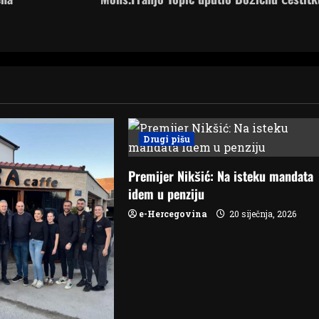
Drugi pišu
Premijer Nikšić: Na isteku mandata
idem u penziju
e-Hercegovina
20 siječnja, 2026