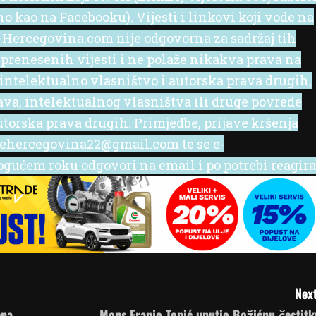
no kao na Facebooku). Vijesti i linkovi koji vode na
 e-Hercegovina.com nije odgovorna za sadržaj tih
 prenesenih vijesti i ne polaže nikakva prava na
 intelektualno vlasništvo i autorska prava drugih,
rava, intelektualnog vlasništva ili druge povrede
utorska prava drugih. Primjedbe, prijave kršenja
l ehercegovina22@gmail.com te se e-
ućem roku odgovori na email i po potrebi reagira
Next
ena
Mons.Franjo Topić uputio Božićnu čestitk