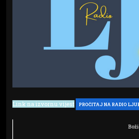
Link na izvornu vijest
Boži