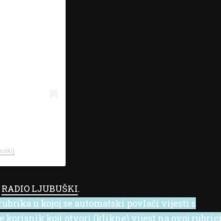
uski)
a
RADIO LJUBUŠKI
.
ubrika u kojoj se automatski povlači vijesti s
korisnik koji otvori (klikne) vijest na ovoj rubric