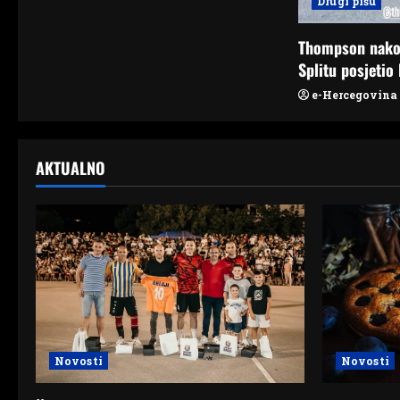
Drugi pišu
o
Thompson nako
n
Splitu posjetio 
e-Hercegovina
AKTUALNO
Novosti
Novosti