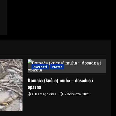
Novosti
Promo
Domaća (kućna) muha – dosadna i
opasna
e-Hercegovina
7 kolovoza, 2026