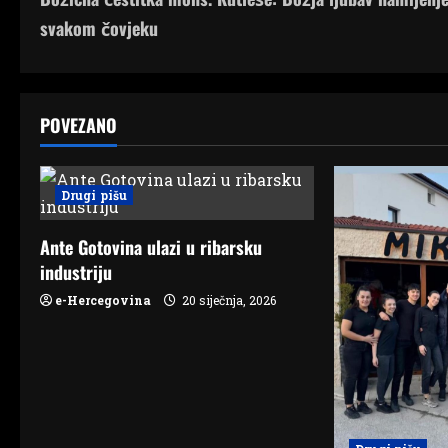
o
svakom čovjeku
s
t
POVEZANO
n
a
Drugi pišu
v
Ante Gotovina ulazi u ribarsku
i
industriju
g
e-Hercegovina
20 siječnja, 2026
a
t
i