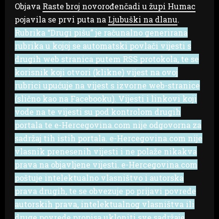
Objava
Raste broj novorođenčadi u župi Humac
pojavila se prvi puta na
Ljubuški na dlanu
.
Rubrika “Drugi pišu” je računalno generirana
rubrika u kojoj se automatski povlači vijesti s
drugih web stranica putem RSS protokola, te se
korisnik koji otvori (klikne) vijest na ovoj
rubrici upućuje na vijest s izvorne web-stranice
(slično kao na Facebooku). Vijesti i linkovi koji
vode na te vijesti su pod kontrolom drugih
portala te e-Hercegovina.com nije odgovorna za
sadržaj tih istih portala. e-Hercegovina.com nije
vlasnik prenesenih vijesti i ne polaže nikakva
prava na objavljene vijesti. e-Hercegovina.com
poštuje intelektualno vlasništvo i autorska
prava drugih, te se obvezuje po prijavi povrede
autorskih prava, intelektualnog vlasništva ili
druge povrede propisa ukloniti sve sadržaje