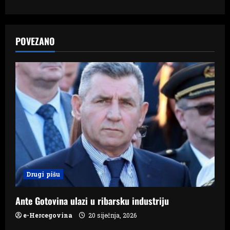
t
n
a
POVEZANO
v
i
g
a
t
i
Drugi pišu
o
Ante Gotovina ulazi u ribarsku industriju
n
e-Hercegovina
20 siječnja, 2026