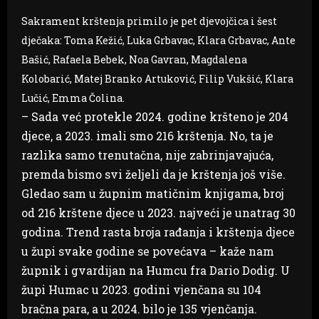
Sakrament krštenja primilo je pet djevojčica i šest
dječaka: Toma Kežić,
Luka Grbavac, Klara Grbavac, Ante
Bašić, Rafaela Bebek, Noa Gavran, Magdalena
Kolobarić, Matej Branko Artuković, Filip Vukšić, Klara
Lučić, Emma Čolina.
– Sada već protekle 2024. godine kršteno je 204
djece, a 2023. imali smo 216 krštenja. No, ta je
razlika samo trenutačna, nije zabrinjavajuća,
premda bismo svi željeli da je krštenja još više.
Gledao sam u župnim matičnim knjigama, broj
od 216 krštene djece u 2023. najveći je unatrag 30
godina. Trend rasta broja rađanja i krštenja djece
u župi svake godine se povećava – kaže nam
župnik i gvardijan na Humcu fra Dario Dodig. U
župi Humac u 2023. godini vjenčana su 104
bračna para, a u 2024. bilo je 135 vjenčanja.