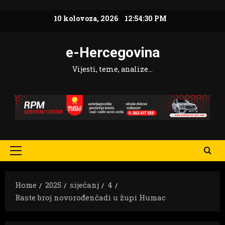
Skip
10 kolovoza, 2026
12:54:31 PM
to
content
e-Hercegovina
Vijesti, teme, analize…
Primary
Menu
Home
2025
siječanj
4
Raste broj novorođenčadi u župi Humac