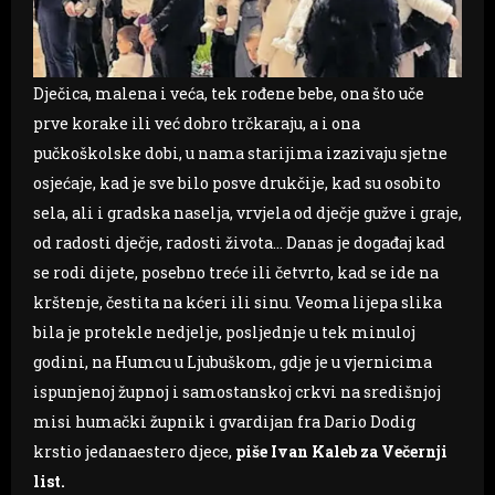
Dječica, malena i veća, tek rođene bebe, ona što uče
prve korake ili već dobro trčkaraju, a i ona
pučkoškolske dobi, u nama starijima izazivaju sjetne
osjećaje, kad je sve bilo posve drukčije, kad su osobito
sela, ali i gradska naselja, vrvjela od dječje gužve i graje,
od radosti dječje, radosti života… Danas je događaj kad
se rodi dijete, posebno treće ili četvrto, kad se ide na
krštenje, čestita na kćeri ili sinu. Veoma lijepa slika
bila je protekle nedjelje, posljednje u tek minuloj
godini, na Humcu u Ljubuškom, gdje je u vjernicima
ispunjenoj župnoj i samostanskoj crkvi na središnjoj
misi humački župnik i gvardijan fra Dario Dodig
krstio jedanaestero djece,
piše Ivan Kaleb za Večernji
list.