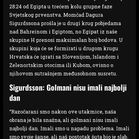
28:24 od Egipta u trećem kolu grupne faze
Svjetskog prvenstva. Momčad Dagura
Sigurdssona prošla je u drugi krug pobjedama
nad Bahreinom i Egiptom, no Egipat iz naše
skupine H prenosi maksimalan broj bodova. U
skupini koja će se formirati u drugom krugu
Hrvatska će igrati sa Slovenijom, Islandom i
Zelenortskim otocima ili Kubom, ovisno o
njihovom sutrašnjem međusobnom susretu.
Sigurdsson: Golmani nisu imali najbolji
dan
“Razočarani smo nakon ove utakmice, naša
obrana je bila snažna, ali golmani nisu imali
najbolji dan. Imali smo u napadu problema. Imali
smo svoje šanse, ali naš postotak šuta bio je slab.