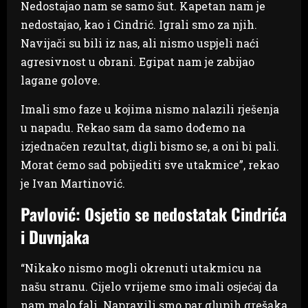
Nedostajao nam se samo šut. Kapetan nam je
nedostajao, kao i Cindrić. Igrali smo za njih.
Navijači su bili iz nas, ali nismo uspjeli naći
agresivnost u obrani. Egipat nam je zabijao
lagane golove.
Imali smo faze u kojima nismo nalazili rješenja
u napadu. Rekao sam da samo dođemo na
izjednačen rezultat, digli bismo se, a oni bi pali.
Morat ćemo sad pobijediti sve utakmice”, rekao
je Ivan Martinović.
Pavlović: Osjetio se nedostatak Cindrića
i Duvnjaka
“Nikako nismo mogli okrenuti utakmicu na
našu stranu. Cijelo vrijeme smo imali osjećaj da
nam malo fali. Napravili smo par glupih grešaka