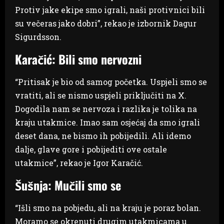
Protiv jake ekipe smo igrali, naši protivnici bili
su večeras jako dobri”, rekao je izbornik Dagur
Sigurdsson.
Karačić: Bili smo nervozni
“Pritisak je bio od samog početka. Uspjeli smo se
vratiti, ali se nismo uspjeli priključiti na X.
Dogodila nam se nervoza i razlika je tolika na
kraju utakmice. Imao sam osjećaj da smo igrali
deset dana, ne bismo ih pobijedili. Ali idemo
dalje, glave gore i pobijediti ove ostale
utakmice”, rekao je Igor Karačić.
Šušnja: Mučili smo se
“Išli smo na pobjedu, ali na kraju je poraz bolan.
Moramo se okrenuti drugim utakmicama u