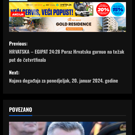
P
Previous:
o
HRVATSKA – EGIPAT 24:28 Poraz Hrvatsku gurnuo na težak
put do četvrtfinala
s
Next:
t
Najava događaja za ponedjeljak, 20. januar 2024. godine
n
a
POVEZANO
v
i