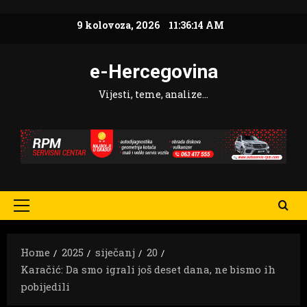
Skip
9 kolovoza, 2026
11:36:16 AM
to
content
e-Hercegovina
Vijesti, teme, analize…
Primary
Menu
Home
2025
siječanj
20
Karačić: Da smo igrali još deset dana, ne bismo ih
pobijedili