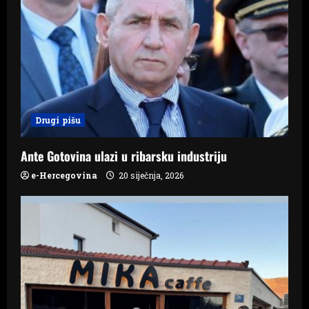
g
a
t
i
Drugi pišu
o
n
Ante Gotovina ulazi u ribarsku industriju
e-Hercegovina
20 siječnja, 2026