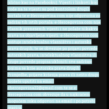
(slično kao na Facebooku). Vijesti i linkovi koji
vode na te vijesti su pod kontrolom drugih
portala te e-Hercegovina.com nije odgovorna za
sadržaj tih istih portala. e-Hercegovina.com nije
vlasnik prenesenih vijesti i ne polaže nikakva
prava na objavljene vijesti. e-Hercegovina.com
poštuje intelektualno vlasništvo i autorska
prava drugih, te se obvezuje po prijavi povrede
autorskih prava, intelektualnog vlasništva ili
druge povrede propisa ukloniti sve sadržaje
kojima se krše autorska prava drugih.
Primjedbe, prijave kršenja prava ili nešto drugo
možete uputiti na email
ehercegovina22@gmail.com te se e-
Hercegovina.com obvezuje da u najkraćem
mogućem roku odgovori na email i po potrebi
reagira.