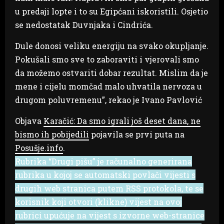
u predaji lopte i to su Egipćani iskoristili. Osjetio
se nedostatak Duvnjaka i Cindrića.
Dule donosi veliku energiju na svako okupljanje.
Pokušali smo sve to zaboraviti i vjerovali smo
da možemo ostvariti dobar rezultat. Mislim da je
mene i cijelu momčad malo uhvatila nervoza u
drugom poluvremenu”, rekao je Ivano Pavlović
Objava
Karačić: Da smo igrali još deset dana, ne
bismo ih pobijedili
pojavila se prvi puta na
Posušje.info
.
Rubrika “Drugi pišu” je računalno generirana
rubrika u kojoj se automatski povlači vijesti s
drugih web stranica putem RSS protokola, te se
korisnik koji otvori (klikne) vijest na ovoj
rubrici upućuje na vijest s izvorne web-stranice