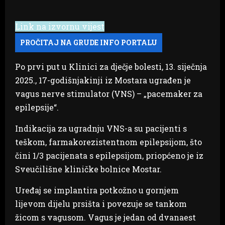
Link na izvornu vijest
Po prvi put u Klinici za dječje bolesti, 13. siječnja
2025., 17-godišnjakinji iz Mostara ugrađen je
vagus nerve stimulator (VNS) – „pacemaker za
epilepsije“.
Indikacija za ugradnju VNS-a su pacijenti s
teškom, farmakorezistentnom epilepsijom, što
čini 1/3 pacijenata s epilepsijom, priopćeno je iz
Sveučilišne kliničke bolnice Mostar.
Uređaj se implantira potkožno u gornjem
lijevom dijelu prsišta i povezuje se tankom
žicom s vagusom. Vagus je jedan od dvanaest