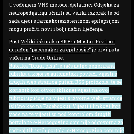
Uvođenjem VNS metode, djelatnici Odsjeka za
neuropedijatriju učinili su veliki iskorak te od
sada djeci s farmakorezistentnom epilepsijom
mogu pružiti novi i bolji način liječenja.
Post
Veliki iskorak u SKB-u Mostar: Prvi put
ugrađen “pacemaker za epilepsije”
je prvi puta
viđen na
Grude Online
.
Rubrika “Drugi pišu” je računalno generirana
rubrika u kojoj se automatski povlači vijesti s
drugih web stranica putem RSS protokola, te se
korisnik koji otvori (klikne) vijest na ovoj
rubrici upućuje na vijest s izvorne web-stranice
(slično kao na Facebooku). Vijesti i linkovi koji
vode na te vijesti su pod kontrolom drugih
portala te e-Hercegovina.com nije odgovorna za
sadržaj tih istih portala. e-Hercegovina.com nije