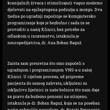
kranijalnih živaca i stimulirajući vagus možemo
djelovati na epileptogena područja u mozgu. Dva
tjedna po ugradnji započinje se kompjutersko
programiranje koje je bezbolno i sada će se
provoditi u našoj Klinici, bez potrebe za
odlaskom u inozemstvo, istaknula je
neuropedijatrica, dr. Ana Boban Raguž.
Zaista sam presretna što smo započeli s
ugradnjom i programiranjem VNS-a u našoj
Klinici. U cijelom procesu, od pripreme
pacijenta do samog zahvata, uključeni su
isključivo liječnici iz naše bolnice što nam daje
za pravo da budemo ponosni na učinjeno,
istaknula je dr. Boban Raguž, koja se na poseban
način zahvalila neurologu, dr. Nataši Pejanović-