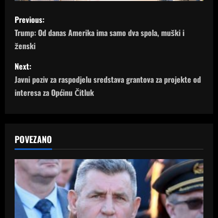
P
Previous:
o
Trump: Od danas Amerika ima samo dva spola, muški i
ženski
s
Next:
t
Javni poziv za raspodjelu sredstava grantova za projekte od
n
interesa za Općinu Čitluk
a
v
POVEZANO
i
g
a