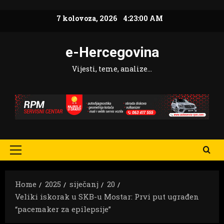
Skip
7 kolovoza, 2026
4:23:01 AM
to
content
e-Hercegovina
Vijesti, teme, analize…
Primary
Menu
Home
2025
siječanj
20
Veliki iskorak u SKB-u Mostar: Prvi put ugrađen
“pacemaker za epilepsije”