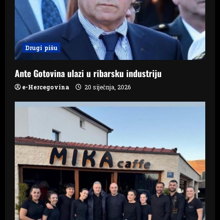
t
i
o
Drugi pišu
n
Ante Gotovina ulazi u ribarsku industriju
e-Hercegovina
20 siječnja, 2026