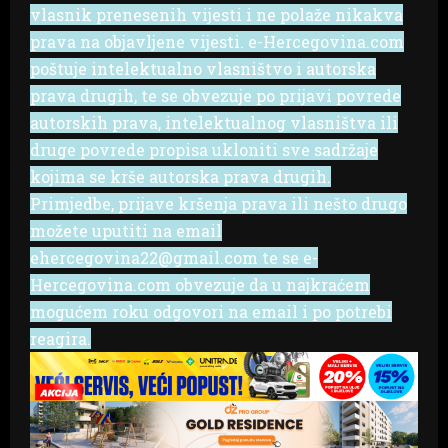
vlasnik prenesenih vijesti i ne polaže nikakva
prava na objavljene vijesti. e-Hercegovina.com
poštuje intelektualno vlasništvo i autorska
prava drugih, te se obvezuje po prijavi povrede
autorskih prava, intelektualnog vlasništva ili
druge povrede propisa ukloniti sve sadržaje
kojima se krše autorska prava drugih.
Primjedbe, prijave kršenja prava ili nešto drugo
možete uputiti na email
ehercegovina22@gmail.com te se e-
Hercegovina.com obvezuje da u najkraćem
mogućem roku odgovori na email i po potrebi
reagira.