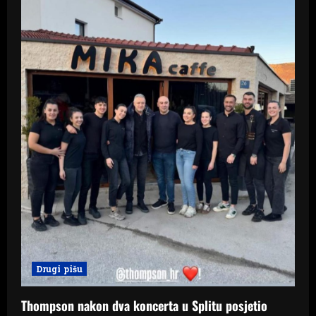
i
o
n
Drugi pišu
Thompson nakon dva koncerta u Splitu posjetio