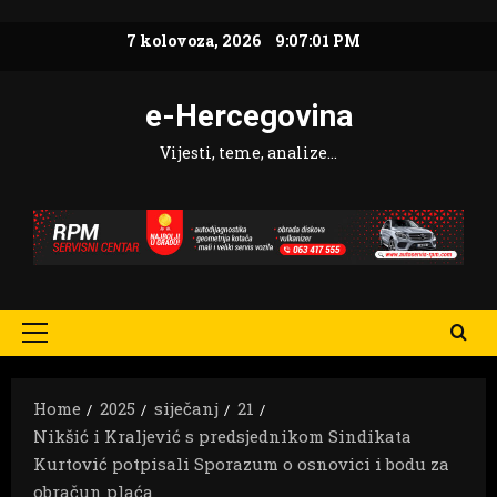
Skip
7 kolovoza, 2026
9:07:02 PM
to
content
e-Hercegovina
Vijesti, teme, analize…
Primary
Menu
Home
2025
siječanj
21
Nikšić i Kraljević s predsjednikom Sindikata
Kurtović potpisali Sporazum o osnovici i bodu za
obračun plaća