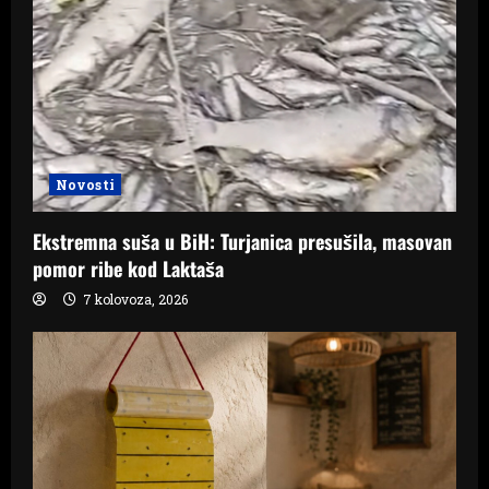
Novosti
Ekstremna suša u BiH: Turjanica presušila, masovan
pomor ribe kod Laktaša
7 kolovoza, 2026