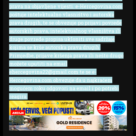
prava na objavljene vijesti. e-Hercegovina.com
poštuje intelektualno vlasništvo i autorska
prava drugih, te se obvezuje po prijavi povrede
autorskih prava, intelektualnog vlasništva ili
druge povrede propisa ukloniti sve sadržaje
kojima se krše autorska prava drugih.
Primjedbe, prijave kršenja prava ili nešto drugo
možete uputiti na email
ehercegovina22@gmail.com te se e-
Hercegovina.com obvezuje da u najkraćem
mogućem roku odgovori na email i po potrebi
reagira.