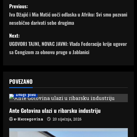
P
Previous:
o
Iva Džajić i Mia Matić uoči odlaska u Afriku: Svi smo pozvani
nesebično darivati sebe drugima
s
Next:
t
UGOVORI TAJNI, NOVAC JAVNI: Vlada Federacije krije ugovor
n
sa Cengizom za obnovu pruge u Jablanici
a
v
POVEZANO
i
Drugi pišu
g
Ante Gotovina ulazi u ribarsku industriju
a
e-Hercegovina
20 siječnja, 2026
t