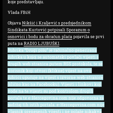
koje predstavljaju.
Vlada FBiH
Objava
Nikšić i Kraljević s predsjednikom
Sindikata Kurtović potpisali Sporazum o
osnovici i bodu za obračun plaća
pojavila se prvi
puta na
RADIO LJUBUŠKI
.
Rubrika “Drugi pišu” je računalno generirana
rubrika u kojoj se automatski povlači vijesti s
drugih web stranica putem RSS protokola, te se
korisnik koji otvori (klikne) vijest na ovoj
rubrici upućuje na vijest s izvorne web-stranice
(slično kao na Facebooku). Vijesti i linkovi koji
vode na te vijesti su pod kontrolom drugih
portala te e-Hercegovina.com nije odgovorna za
sadržaj tih istih portala. e-Hercegovina.com nije
vlasnik prenesenih vijesti i ne polaže nikakva