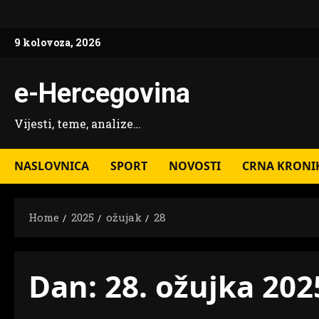
Skip
to
9 kolovoza, 2026
content
e-Hercegovina
Vijesti, teme, analize…
NASLOVNICA
SPORT
NOVOSTI
CRNA KRONI
Home
2025
ožujak
28
Dan:
28. ožujka 202