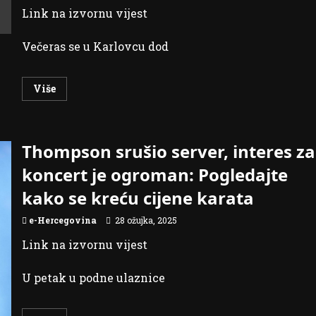
vokalnu
Link na izvornu vijest
suradnju
Večeras se u Karlovcu dod
Read
Više
more
about
Ana
Širić
dobila
Thompson srušio server, interes za
Porin
za
najbolju
koncert je ogroman: Pogledajte
vokalnu
suradnju!
kako se kreću cijene karata
e-Hercegovina
28 ožujka, 2025
Link na izvornu vijest
U petak u podne ulaznice