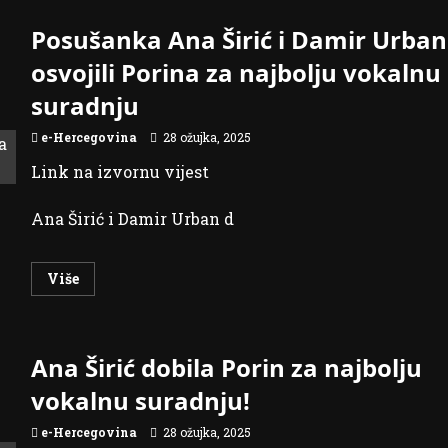
Posušanka Ana Širić i Damir Urban
osvojili Porina za najbolju vokalnu
suradnju
e-Hercegovina
28 ožujka, 2025
Link na izvornu vijest
Ana Širić i Damir Urban d
Read
Više
more
about
Posušanka
Ana
Širić
Ana Širić dobila Porin za najbolju
i
Damir
Urban
vokalnu suradnju!
osvojili
Porina
za
e-Hercegovina
28 ožujka, 2025
najbolju