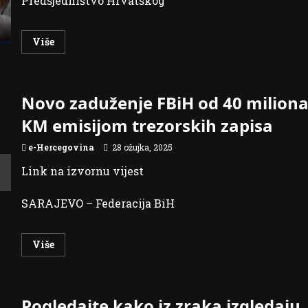
Predsjedništvo Hrvatskog
Read
Više
more
about
Spriječiti
daljnju
eskalaciju
Novo zaduženje FBiH od 40 milion
napetosti,
pristupanje
izmjenama
KM emisijom trezorskih zapisa
Izbornog
zakona
i
e-Hercegovina
28 ožujka, 2025
trajnoj
zaštiti
Link na izvornu vijest
prava
Hrvata
neodloživo
SARAJEVO – Federacija BiH
Read
Više
more
about
Novo
zaduženje
FBiH
Pogledajte kako iz zraka izgledaju
od