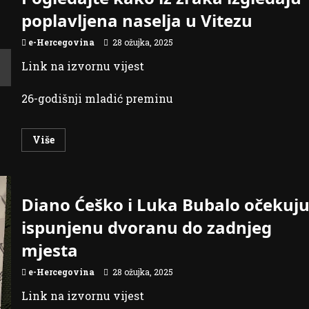
40
miliona
poplavljena naselja u Vitezu
KM
emisijom
trezorskih
e-Hercegovina
28 ožujka, 2025
zapisa
Link na izvornu vijest
26-godišnji mladić preminu
Read
Više
more
about
Pogledajte
kako
iz
zraka
Diano Ćeško i Luka Bubalo očekuj
izgledaju
poplavljena
ispunjenu dvoranu do zadnjeg
naselja
u
mjesta
Vitezu
e-Hercegovina
28 ožujka, 2025
Link na izvornu vijest