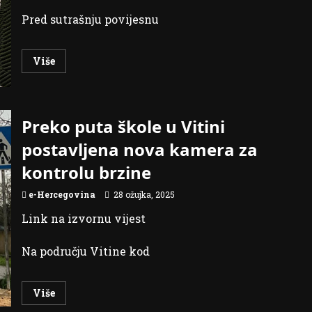
Pred sutrašnju povijesnu
Read
Više
more
about
Diano
Ćeško
i
Luka
Preko puta škole u Vitini
Bubalo
očekuju
postavljena nova kamera za
ispunjenu
dvoranu
kontrolu brzine
do
zadnjeg
mjesta
e-Hercegovina
28 ožujka, 2025
Link na izvornu vijest
Na području Vitine kod
Read
Više
more
about