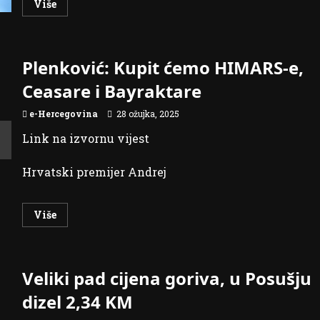
Read
Više
more
about
Thompson
srušio
server,
Plenković: Kupit ćemo HIMARS-e,
interes
za
koncert
Ceasare i Bayraktare
je
ogroman:
Pogledajte
e-Hercegovina
28 ožujka, 2025
kako
se
Link na izvornu vijest
kreću
cijene
karata
Hrvatski premijer Andrej
Read
Više
more
about
Plenković:
Kupit
ćemo
Veliki pad cijena goriva, u Posušju
HIMARS-
e,
Ceasare
dizel 2,34 KM
i
Bayraktare