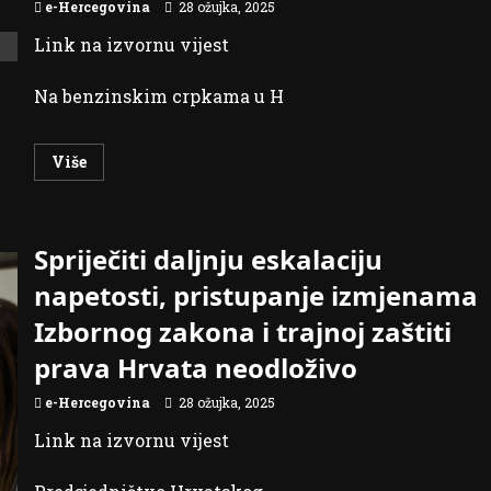
e-Hercegovina
28 ožujka, 2025
Link na izvornu vijest
Na benzinskim crpkama u H
Read
Više
more
about
Veliki
pad
cijena
Spriječiti daljnju eskalaciju
goriva,
u
Posušju
napetosti, pristupanje izmjenama
dizel
2,34
Izbornog zakona i trajnoj zaštiti
KM
prava Hrvata neodloživo
e-Hercegovina
28 ožujka, 2025
Link na izvornu vijest