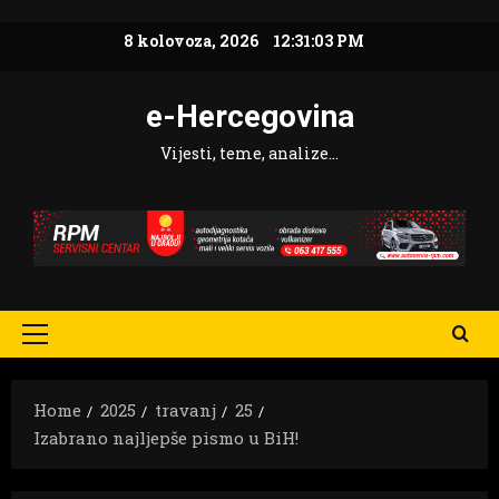
Skip
8 kolovoza, 2026
12:31:04 PM
to
content
e-Hercegovina
Vijesti, teme, analize…
Primary
Menu
Home
2025
travanj
25
Izabrano najljepše pismo u BiH!