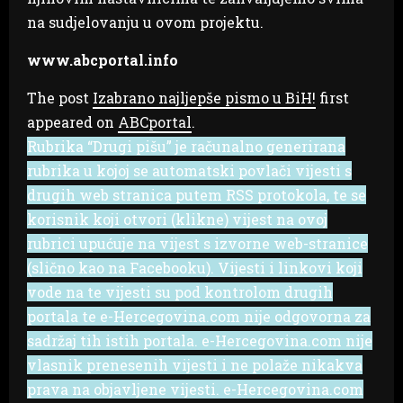
na sudjelovanju u ovom projektu.
www.abcportal.info
The post
Izabrano najljepše pismo u BiH!
first
appeared on
ABCportal
.
Rubrika “Drugi pišu” je računalno generirana
rubrika u kojoj se automatski povlači vijesti s
drugih web stranica putem RSS protokola, te se
korisnik koji otvori (klikne) vijest na ovoj
rubrici upućuje na vijest s izvorne web-stranice
(slično kao na Facebooku). Vijesti i linkovi koji
vode na te vijesti su pod kontrolom drugih
portala te e-Hercegovina.com nije odgovorna za
sadržaj tih istih portala. e-Hercegovina.com nije
vlasnik prenesenih vijesti i ne polaže nikakva
prava na objavljene vijesti. e-Hercegovina.com