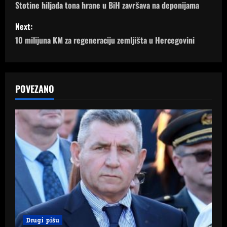
o
Stotine hiljada tona hrane u BiH završava na deponijama
s
Next:
10 milijuna KM za regeneraciju zemljišta u Hercegovini
t
n
a
POVEZANO
v
i
g
a
t
i
Drugi pišu