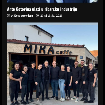
o
Ante Gotovina ulazi u ribarsku industriju
n
e-Hercegovina
20 siječnja, 2026