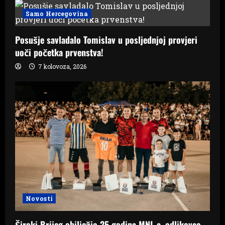
Samo Hercegovina
Posušje savladalo Tomislav u posljednjoj provjeri
uoči početka prvenstva!
7 kolovoza, 2026
Novosti
Široki Brijeg obilježio 25 godina MNL-a, odlikovao