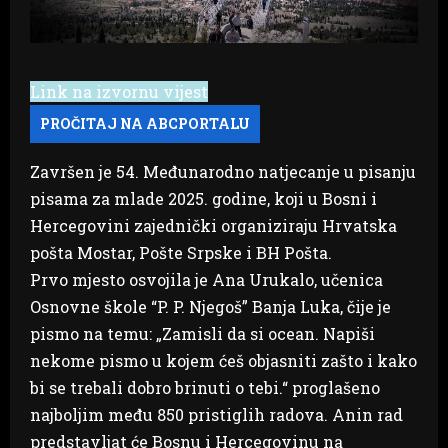
Link na izvornu vijest
Završen je 54. Međunarodno natjecanje u pisanju
pisama za mlade 2025. godine, koji u Bosni i
Hercegovini zajednički organiziraju Hrvatska
pošta Mostar, Pošte Srpske i BH Pošta.
Prvo mjesto osvojila je Ana Urukalo, učenica
Osnovne škole “P. P. Njegoš” Banja Luka, čije je
pismo na temu: „Zamisli da si ocean. Napiši
nekome pismo u kojem ćeš objasniti zašto i kako
bi se trebali dobro brinuti o tebi.“ proglašeno
najboljim među 850 pristiglih radova. Anin rad
predstavljat će Bosnu i Hercegovinu na