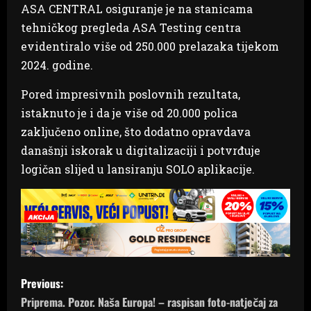
ASA CENTRAL osiguranje je na stanicama
tehničkog pregleda ASA Testing centra
evidentiralo više od 250.000 prelazaka tijekom
2024. godine.
Pored impresivnih poslovnih rezultata,
istaknuto je i da je više od 20.000 polica
zaključeno online, što dodatno opravdava
današnji iskorak u digitalizaciji i potvrđuje
logičan slijed u lansiranju SOLO aplikacije.
P
Previous:
o
Priprema. Pozor. Naša Europa! – raspisan foto-natječaj za