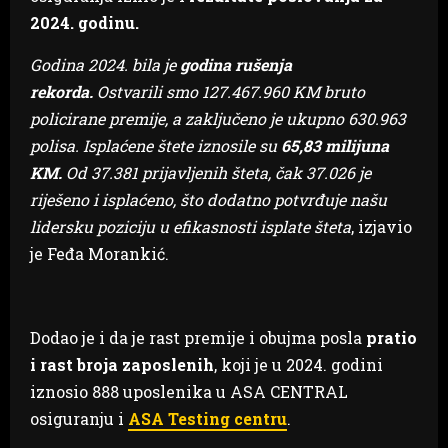
2024. godinu.
Godina 2024. bila je
godina rušenja
rekorda.
Ostvarili smo 127.467.960 KM bruto
policirane premije, a zaključeno je ukupno 630.963
polisa. Isplaćene štete iznosile su
65,83 milijuna
KM.
Od 37.381 prijavljenih šteta, čak 37.026 je
riješeno i isplaćeno, što dodatno potvrđuje našu
lidersku poziciju u efikasnosti isplate šteta
, izjavio
je Feđa Morankić.
Dodao je i da je rast premije i obujma posla
pratio
i rast broja zaposlenih
, koji je u 2024. godini
iznosio 888 uposlenika u ASA CENTRAL
osiguranju i
ASA Testing centru
.