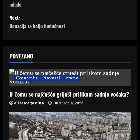
mlade
s
Next:
t
Donacija za bolju budućnost
n
a
POVEZANO
v
i
Ekonomija
Novosti
Promo
g
U čemu se najčešće griješi prilikom sadnje voćaka?
a
e-Hercegovina
30 siječnja, 2026
t
i