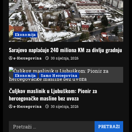
o
n
Ekonomija
Sarajevo naplaćuje 240 miliona KM za divlju gradnju
e-Hercegovina
30 siječnja, 2026
Ekonomija
Samo Hercegovina
Čuljkov maslinik u Ljubuškom: Pionir za
hercegovačke masline bez uvoza
e-Hercegovina
30 siječnja, 2026
Pretraži: