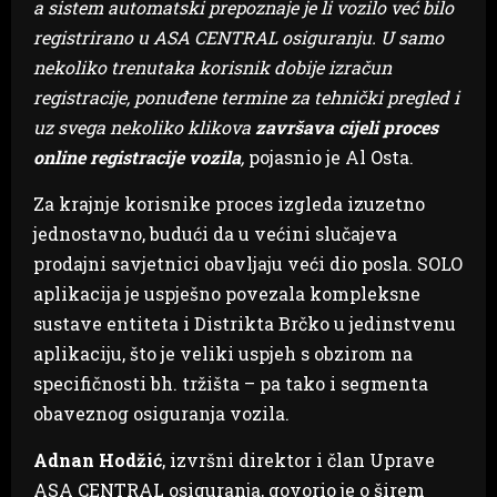
a sistem automatski prepoznaje je li vozilo već bilo
registrirano u ASA CENTRAL osiguranju. U samo
nekoliko trenutaka korisnik dobije izračun
registracije, ponuđene termine za tehnički pregled i
uz svega nekoliko klikova
završava cijeli proces
online registracije vozila
,
pojasnio je Al Osta.
Za krajnje korisnike proces izgleda izuzetno
jednostavno, budući da u većini slučajeva
prodajni savjetnici obavljaju veći dio posla. SOLO
aplikacija je uspješno povezala kompleksne
sustave entiteta i Distrikta Brčko u jedinstvenu
aplikaciju, što je veliki uspjeh s obzirom na
specifičnosti bh. tržišta – pa tako i segmenta
obaveznog osiguranja vozila.
Adnan Hodžić
, izvršni direktor i član Uprave
ASA CENTRAL osiguranja, govorio je o širem