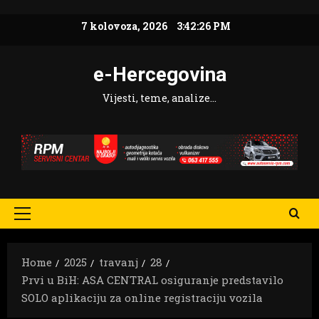
Skip
7 kolovoza, 2026
3:42:28 PM
to
content
e-Hercegovina
Vijesti, teme, analize…
Primary
Menu
Home
2025
travanj
28
Prvi u BiH: ASA CENTRAL osiguranje predstavilo
SOLO aplikaciju za online registraciju vozila