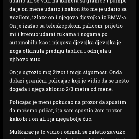
udario ali se vidi na kamera sa granice i pumpe
da je on mene udario ) nakon što me je udario sa
vozilom, izlaze on i njegova djevojka iz BMW-a.
On je izašao sa teleskopskom palicom, prijetio
mi i krenuo udarat rukama i nogama po
automobilu kao i njegova djevojka djevojka je
noga otkinula prednju tablicu i odnijela u
njihovo auto.
On je ugrozio moj život i moju sigurnost. Onda
dolazi granični policajac koji je vidio da se nešto
događa i njega sklonio 2/3 metra od mene.
Policajac je meni pokucao na prozor da spustim
da možemo pričat, i ja sam spustio 2cm prozor
kako bi i on ali i ja njega bolje čuo.
Muškarac je to vidio i odmah se zaletio zavuko