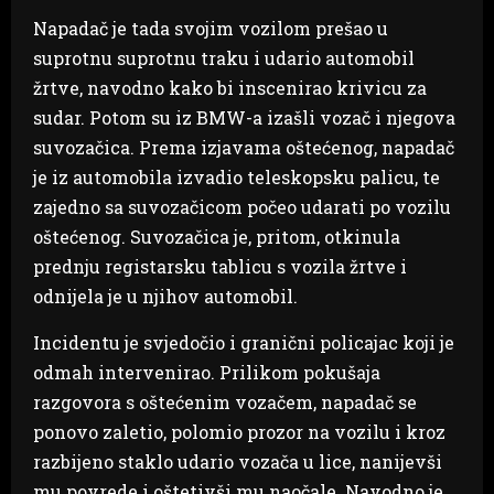
Napadač je tada svojim vozilom prešao u
suprotnu suprotnu traku i udario automobil
žrtve, navodno kako bi inscenirao krivicu za
sudar. Potom su iz BMW-a izašli vozač i njegova
suvozačica. Prema izjavama oštećenog, napadač
je iz automobila izvadio teleskopsku palicu, te
zajedno sa suvozačicom počeo udarati po vozilu
oštećenog. Suvozačica je, pritom, otkinula
prednju registarsku tablicu s vozila žrtve i
odnijela je u njihov automobil.
Incidentu je svjedočio i granični policajac koji je
odmah intervenirao. Prilikom pokušaja
razgovora s oštećenim vozačem, napadač se
ponovo zaletio, polomio prozor na vozilu i kroz
razbijeno staklo udario vozača u lice, nanijevši
mu povrede i oštetivši mu naočale. Navodno je