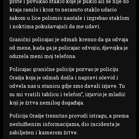
prste i povukao staklo koje je puklo ali se nije do
kraja rasulo i kroz to nerasuto staklo udario
šakom u lice polomio naočale i izgrebao staklom
i noktima pokušavajući da me udavi.
Granični policajac je odmah krenuo da ga odvaja
od mene, kada ga je policajac odvojio, djevojka je
oduzela meni moj telefona.
Policajac granične policije pozvao je policiju
Orašja koja je odmah došla i napravi očevid i
odvela nas u stanicu gdje smo davali izjave. Tu
su mi vratili tablicu i telefon”, izjavio je mladić
koji je žrtva nemilog događaja.
Policija Orašje trenutno provodi istragu, a prema
neslužbenim informacijama, dio incidenta je
zabilježen i kamerom žrtve.