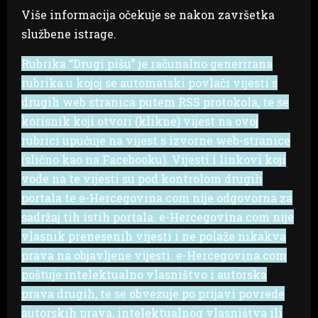
Više informacija očekuje se nakon završetka
službene istrage.
Rubrika “Drugi pišu” je računalno generirana
rubrika u kojoj se automatski povlači vijesti s
drugih web stranica putem RSS protokola, te se
korisnik koji otvori (klikne) vijest na ovoj
rubrici upućuje na vijest s izvorne web-stranice
(slično kao na Facebooku). Vijesti i linkovi koji
vode na te vijesti su pod kontrolom drugih
portala te e-Hercegovina.com nije odgovorna za
sadržaj tih istih portala. e-Hercegovina.com nije
vlasnik prenesenih vijesti i ne polaže nikakva
prava na objavljene vijesti. e-Hercegovina.com
poštuje intelektualno vlasništvo i autorska
prava drugih, te se obvezuje po prijavi povrede
autorskih prava, intelektualnog vlasništva ili