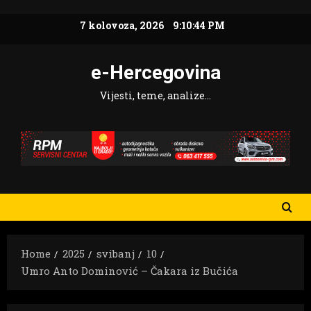
Skip
7 kolovoza, 2026
9:10:45 PM
to
content
e-Hercegovina
Vijesti, teme, analize…
Home
2025
svibanj
10
Umro Anto Dominović – Čakara iz Bučića