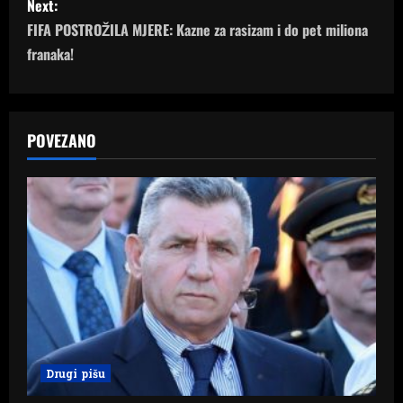
Next:
t
FIFA POSTROŽILA MJERE: Kazne za rasizam i do pet miliona
n
franaka!
a
v
POVEZANO
i
g
a
t
i
o
Drugi pišu
n