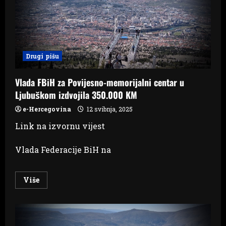
Bosna
Drugi pišu
Vlada FBiH za Povijesno-memorijalni centar u
Ljubuškom izdvojila 350.000 KM
e-Hercegovina
12 svibnja, 2025
Link na izvornu vijest
Vlada Federacije BiH na
Read
Više
more
about
Vlada
FBiH
za
Povijesno-