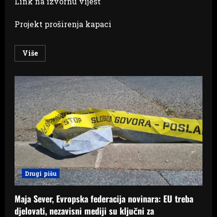
Link na izvornu vijest
Projekt proširenja kapaci
Read
Više
more
about
Uspješno
okončani
radovi
na
proširenju
kapaciteta
Graničnog
prijelaza
Gorica
–
Vinjani
Donji
Drugi pišu
Maja Sever, Evropska federacija novinara: EU treba
djelovati, nezavisni mediji su ključni za