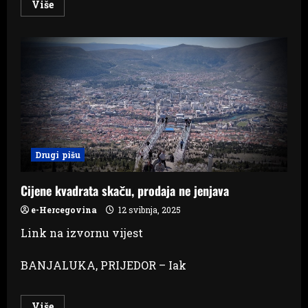
Read
Više
more
about
Umro
hrvatski
general
Mate
Laušić
Drugi pišu
Cijene kvadrata skaču, prodaja ne jenjava
e-Hercegovina
12 svibnja, 2025
Link na izvornu vijest
BANJALUKA, PRIJEDOR – Iak
Read
Više