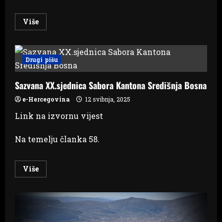
Read
Više
more
about
EPILOG
PUCNJAVE
U
Drugi pišu
TEOČAKU:
Kako
to
Sazvana XX.sjednica Sabora Kantona Središnja Bosna
da
su
svi
e-Hercegovina
12 svibnja, 2025
znali
i
Link na izvornu vijest
niko
nije
znao
Na temelju članka 58.
šta
se
dešava
u
kući
Read
Više
Bilalić?
more
about
Sazvana
XX.sjednica
Sabora
Kantona
Središnja