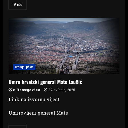
Read
Više
more
about
Javni
poziv
vlasnicima
arhivskih
primjeraka
Čitlučkog
lista
tiskanih
1992.
godine
Drugi pišu
Umro hrvatski general Mate Laušić
e-Hercegovina
12 svibnja, 2025
Link na izvornu vijest
Umirovljeni general Mate