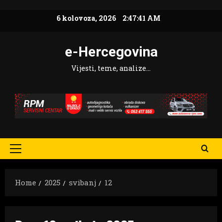
Skip
6 kolovoza, 2026
2:47:42 AM
to
content
e-Hercegovina
Vijesti, teme, analize…
Primary
Menu
Home
2025
svibanj
12