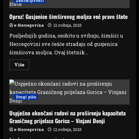
Zanimljivosti
vrijednu
donaciju
Udruzi
Oprez! Gusjenice šimširovog moljca već prave štete
Down
sindrom
“Suncokreti”
e-Hercegovina
12 svibnja, 2025
Posljednjih godina, osobito u svibnju, šimširi u
Hercegovini sve češće stradaju od gusjenica
šimširova moljca. Ovaj štetnik...
Read
Više
more
about
Oprez!
Gusjenice
šimširovog
moljca
već
Drugi pišu
prave
štete
Uspješno okončani radovi na proširenju kapaciteta
Graničnog prijelaza Gorica – Vinjani Donji
e-Hercegovina
12 svibnja, 2025