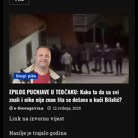
more
about
Cijene
kvadrata
skaču,
prodaja
ne
jenjava
Drugi pišu
EPILOG PUCNJAVE U TEOČAKU: Kako to da su svi
znali i niko nije znao šta se dešava u kući Bilalić?
e-Hercegovina
12 svibnja, 2025
Link na izvornu vijest
Nasilje je trajalo godina