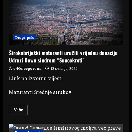
memorijalni
centar
u
Ljubuškom
izdvojila
350.000
KM
Drugi pišu
Širokobriješki maturanti uručili vrijednu donaciju
Udruzi Down sindrom “Suncokreti”
e-Hercegovina
12 svibnja, 2025
Link na izvornu vijest
Maturanti Srednje strukov
Read
Više
more
about
Širokobriješki
maturanti
uručili