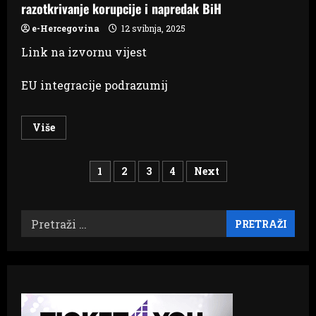
razotkrivanje korupcije i napredak BiH
e-Hercegovina
12 svibnja, 2025
Link na izvornu vijest
EU integracije podrazumij
Read
Više
more
about
Maja
Brojevi
Sever,
1
2
3
4
Next
Evropska
federacija
stranica
novinara:
EU
treba
Pretraži:
objava
djelovati,
nezavisni
mediji
su
ključni
za
razotkrivanje
korupcije
i
napredak