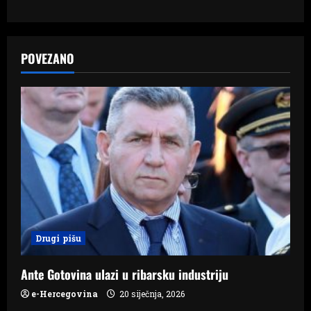
a
v
POVEZANO
i
g
a
t
i
o
Drugi pišu
n
Ante Gotovina ulazi u ribarsku industriju
e-Hercegovina
20 siječnja, 2026