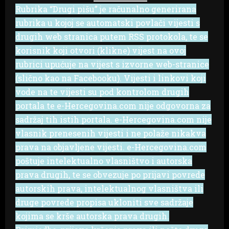
Rubrika “Drugi pišu” je računalno generirana
rubrika u kojoj se automatski povlači vijesti s
drugih web stranica putem RSS protokola, te se
korisnik koji otvori (klikne) vijest na ovoj
rubrici upućuje na vijest s izvorne web-stranice
(slično kao na Facebooku). Vijesti i linkovi koji
vode na te vijesti su pod kontrolom drugih
portala te e-Hercegovina.com nije odgovorna za
sadržaj tih istih portala. e-Hercegovina.com nije
vlasnik prenesenih vijesti i ne polaže nikakva
prava na objavljene vijesti. e-Hercegovina.com
poštuje intelektualno vlasništvo i autorska
prava drugih, te se obvezuje po prijavi povrede
autorskih prava, intelektualnog vlasništva ili
druge povrede propisa ukloniti sve sadržaje
kojima se krše autorska prava drugih.