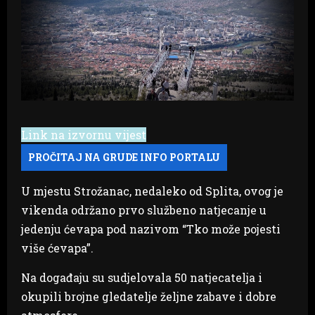
Link na izvornu vijest
U mjestu Strožanac, nedaleko od Splita, ovog je
vikenda održano prvo službeno natjecanje u
jedenju ćevapa pod nazivom “Tko može pojesti
više ćevapa”.
Na događaju su sudjelovala 50 natjecatelja i
okupili brojne gledatelje željne zabave i dobre