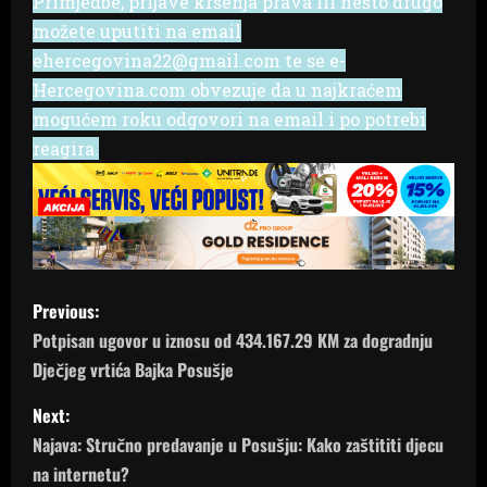
Primjedbe, prijave kršenja prava ili nešto drugo
možete uputiti na email
ehercegovina22@gmail.com te se e-
Hercegovina.com obvezuje da u najkraćem
mogućem roku odgovori na email i po potrebi
reagira.
P
Previous:
o
Potpisan ugovor u iznosu od 434.167.29 KM za dogradnju
Dječjeg vrtića Bajka Posušje
s
Next:
t
Najava: Stručno predavanje u Posušju: Kako zaštititi djecu
n
na internetu?