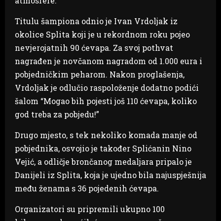
atmosfere.
Titulu šampiona odnio je Ivan Vrdoljak iz
okolice Splita koji je u rekordnom roku pojeo
nevjerojatnih 90 ćevapa. Za svoj pothvat
nagrađen je novčanom nagradom od 1.000 eura i
pobjedničkim peharom. Nakon proglašenja,
Vrdoljak je odlučio raspoloženje dodatno podići
šalom “Mogao bih pojesti još 110 ćevapa, koliko
god treba za pobjedu!”
Drugo mjesto, s tek nekoliko komada manje od
pobjednika, osvojio je također Splićanin Nino
Vejić, a odličje brončanog medaljara pripalo je
Danijeli iz Splita, koja je ujedno bila najuspješnija
među ženama s 36 pojedenih ćevapa.
Organizatori su pripremili ukupno 100