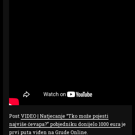
Post
VIDEO | Natjecanje “Tko može pojesti
najviše ćevapa?” pobjedniku donijelo 1000 eura
je
prvi puta viđen na
Grude Online
.