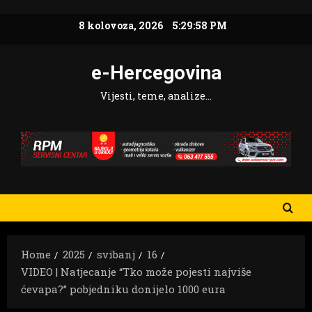
Skip
8 kolovoza, 2026
5:29:59 PM
to
content
e-Hercegovina
Vijesti, teme, analize…
Home
2025
svibanj
16
VIDEO | Natjecanje “Tko može pojesti najviše
ćevapa?” pobjedniku donijelo 1000 eura