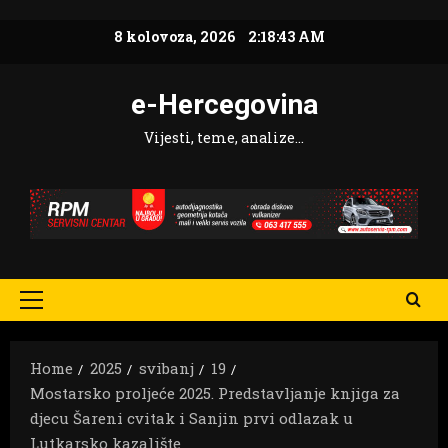
Skip
8 kolovoza, 2026
2:18:44 AM
to
content
e-Hercegovina
Vijesti, teme, analize…
Primary
Menu
Home
2025
svibanj
19
Mostarsko proljeće 2025. Predstavljanje knjiga za
djecu Šareni cvitak i Sanjin prvi odlazak u
Lutkarsko kazalište