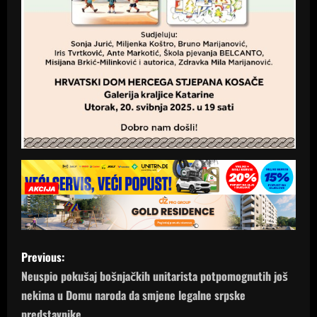
P
Previous:
o
Neuspio pokušaj bošnjačkih unitarista potpomognutih još
nekima u Domu naroda da smjene legalne srpske
s
predstavnike