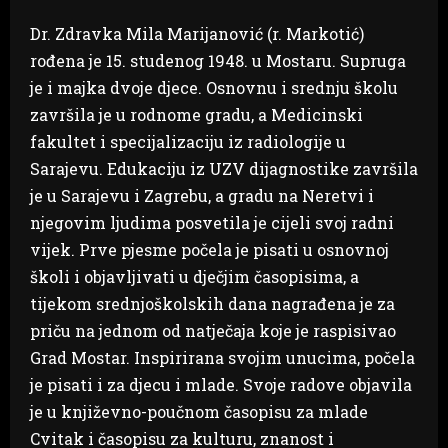
Dr. Zdravka Mila Marijanović (r. Markotić)
rođena je 15. studenog 1948. u Mostaru. Supruga
je i majka dvoje djece. Osnovnu i srednju školu
završila je u rodnome gradu, a Medicinski
fakultet i specijalizaciju iz radiologije u
Sarajevu. Edukaciju iz UZV dijagnostike završila
je u Sarajevu i Zagrebu, a gradu na Neretvi i
njegovim ljudima posvetila je cijeli svoj radni
vijek. Prve pjesme počela je pisati u osnovnoj
školi i objavljivati u dječjim časopisima, a
tijekom srednjoškolskih dana nagrađena je za
priču na jednom od natječaja koje je raspisivao
Grad Mostar. Inspirirana svojim unucima, počela
je pisati i za djecu i mlade. Svoje radove objavila
je u književno-poučnom časopisu za mlade
Cvitak i časopisu za kulturu, znanost i