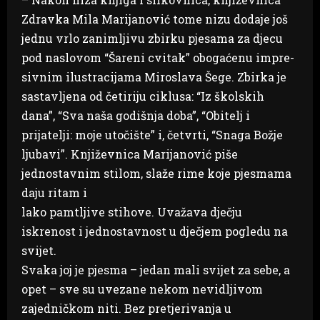
Zdravka Mila Marijanović tome nizu dodaje još
jednu vrlo zanimljivu zbirku pjesama za djecu
pod naslovom “Šareni cvitak” obogaćenu impre-
sivnim ilustracijama Miroslava Šege. Zbirka je
sastavljena od četiriju ciklusa: “Iz školskih
dana”, “Sva naša godišnja doba”, “Obitelj i
prijatelji: moje utočište” i, četvrti, “Snaga Božje
ljubavi”. Književnica Marijanović piše
jednostavnim stilom, slaže rime koje pjesmama
daju ritam i
lako pamtljive stihove. Uvažava dječju
iskrenost i jednostavnost u dječjem pogledu na
svijet.
Svaka joj je pjesma – jedan mali svijet za sebe, a
opet – sve su uvezane nekom nevidljivom
zajedničkom niti. Bez pretjerivanja u