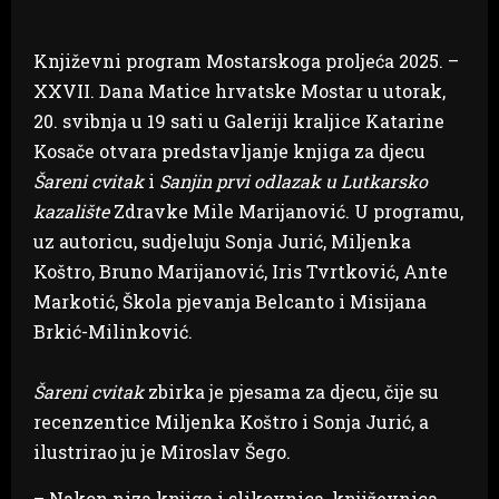
Književni program Mostarskoga proljeća 2025. –
XXVII. Dana Matice hrvatske Mostar u utorak,
20. svibnja u 19 sati u Galeriji kraljice Katarine
Kosače otvara predstavljanje knjiga za djecu
Šareni cvitak
i
Sanjin prvi odlazak u Lutkarsko
kazalište
Zdravke Mile Marijanović. U programu,
uz autoricu, sudjeluju Sonja Jurić, Miljenka
Koštro, Bruno Marijanović, Iris Tvrtković, Ante
Markotić, Škola pjevanja Belcanto i Misijana
Brkić-Milinković.
Šareni cvitak
zbirka je pjesama za djecu, čije su
recenzentice Miljenka Koštro i Sonja Jurić, a
ilustrirao ju je Miroslav Šego.
– Nakon niza knjiga i slikovnica, književnica