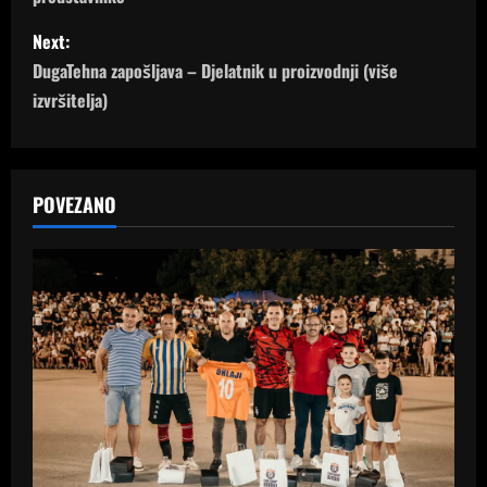
t
Next:
n
DugaTehna zapošljava – Djelatnik u proizvodnji (više
izvršitelja)
a
v
POVEZANO
i
g
a
t
i
o