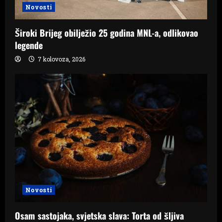
n
Novosti
Široki Brijeg obilježio 25 godina MNL-a, odlikovao
legende
7 kolovoza, 2026
Novosti
Osam sastojaka, svjetska slava: Torta od šljiva