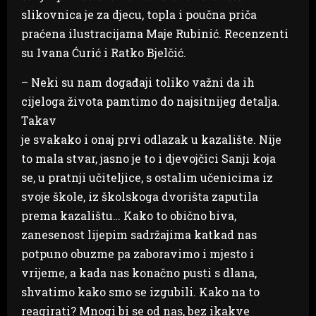
slikovnica je za djecu, topla i poučna priča
praćena ilustracijama Maje Rubinić. Recenzenti
su Ivana Ćurić i Ratko Bjelčić.
– Neki su nam događaji toliko važni da ih
cijeloga života pamtimo do najsitnijeg detalja.
Takav
je svakako i onaj prvi odlazak u kazalište. Nije
to mala stvar, jasno je to i djevojčici Sanji koja
se, u pratnji učiteljice, s ostalim učenicima iz
svoje škole, iz školskoga dvorišta zaputila
prema kazalištu… Kako to obično biva,
zanesenost lijepim sadržajima katkad nas
potpuno obuzme pa zaboravimo i mjesto i
vrijeme, a kada nas konačno pusti s dlana,
shvatimo kako smo se izgubili. Kako na to
reagirati? Mnogi bi se od nas, bez ikakve