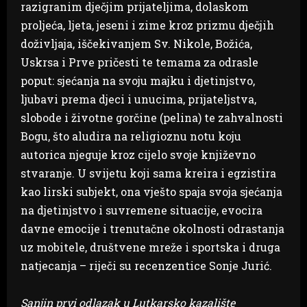
razigranim dječjim prijateljima, dolaskom
proljeća, ljeta, jeseni i zime kroz prizmu dječjih
doživljaja, iščekivanjem Sv. Nikole, Božića,
Uskrsa i Prve pričesti te temama za odrasle
poput: sjećanja na svoju majku i djetinjstvo,
ljubavi prema djeci i unucima, prijateljstva,
slobode i životne gorčine (pelina) te zahvalnosti
Bogu, što aludira na religioznu notu koju
autorica njeguje kroz cijelo svoje književno
stvaranje. U svijetu koji sama kreira i egzistira
kao lirski subjekt, ona vješto spaja svoja sjećanja
na djetinjstvo i suvremene situacije, evocira
davne emocije i trenutačne okolnosti odrastanja
uz mobitele, društvene mreže i sportska i druga
natjecanja – riječi su recenzentice Sonje Jurić.
Sanjin prvi odlazak u Lutkarsko kazalište