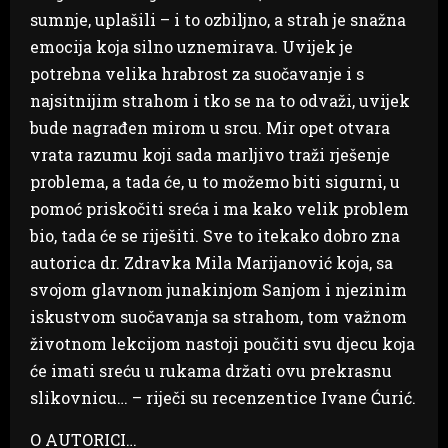
sumnje, uplašili – i to ozbiljno, a strah je snažna
emocija koja silno uznemirava. Uvijek je
potrebna velika hrabrost za suočavanje i s
najsitnijim strahom i tko se na to odvaži, uvijek
bude nagrađen mirom u srcu. Mir opet otvara
vrata razumu koji sada marljivo traži rješenje
problema, a tada će, u to možemo biti sigurni, u
pomoć priskočiti sreća i ma kako velik problem
bio, tada će se riješiti. Sve to itekako dobro zna
autorica dr. Zdravka Mila Marijanović koja, sa
svojom glavnom junakinjom Sanjom i njezinim
iskustvom suočavanja sa strahom, tom važnom
životnom lekcijom nastoji poučiti svu djecu koja
će imati sreću u rukama držati ovu prekrasnu
slikovnicu… – riječi su recenzentice Ivane Ćurić.
O AUTORICI…