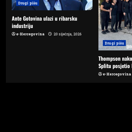
Drugi pišu
g
Ante Gotovina ulazi u ribarsku
a
industriju
t
e-Hercegovina
20 siječnja, 2026
Drugi pišu
i
o
Thompson nako
Splitu posjetio 
n
e-Hercegovina