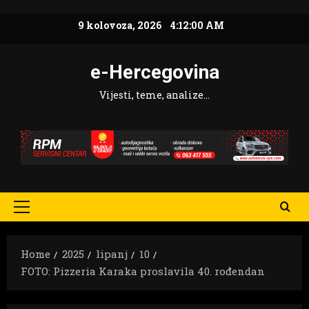
Skip
9 kolovoza, 2026
4:12:02 AM
to
content
e-Hercegovina
Vijesti, teme, analize…
Primary
Menu
Home
2025
lipanj
10
FOTO: Pizzeria Karaka proslavila 40. rođendan