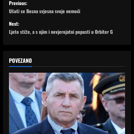
P
Previous:
o
Ušuti se Bosna svjesna svoje nemoći
s
Next:
Ljeto stiže, a s njim i nevjerojatni popusti u Orbiter G
t
n
a
POVEZANO
v
i
g
a
t