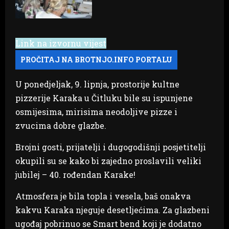
Link na izvornu vijest
U ponedjeljak, 9. lipnja, prostorije kultne
pizzerije Karaka u Čitluku bile su ispunjene
osmijesima, mirisima neodoljive pizze i
zvucima dobre glazbe.
Brojni gosti, prijatelji i dugogodišnji posjetitelji
okupili su se kako bi zajedno proslavili veliki
jubilej – 40. rođendan Karake!
Atmosfera je bila topla i vesela, baš onakva
kakvu Karaka njeguje desetljećima. Za glazbeni
ugođaj pobrinuo se Smart bend koji je dodatno