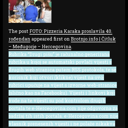
The post
FOTO: Pizzeria Karaka proslavila 40.
rođendan
appeared first on
Brotnjo.info | Čitluk
– Međugorje – Hercegovina
.
Rubrika “Drugi pišu” je računalno generirana
rubrika u kojoj se automatski povlači vijesti s
drugih web stranica putem RSS protokola, te se
korisnik koji otvori (klikne) vijest na ovoj
rubrici upućuje na vijest s izvorne web-stranice
(slično kao na Facebooku). Vijesti i linkovi koji
vode na te vijesti su pod kontrolom drugih
portala te e-Hercegovina.com nije odgovorna za
sadržaj tih istih portala. e-Hercegovina.com nije
vlasnik prenesenih vijesti i ne polaže nikakva