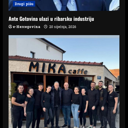
i
Drugi pišu
o
Ante Gotovina ulazi u ribarsku industriju
n
e-Hercegovina
20 siječnja, 2026