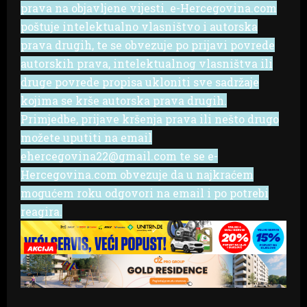
prava na objavljene vijesti. e-Hercegovina.com
poštuje intelektualno vlasništvo i autorska
prava drugih, te se obvezuje po prijavi povrede
autorskih prava, intelektualnog vlasništva ili
druge povrede propisa ukloniti sve sadržaje
kojima se krše autorska prava drugih.
Primjedbe, prijave kršenja prava ili nešto drugo
možete uputiti na email
ehercegovina22@gmail.com te se e-
Hercegovina.com obvezuje da u najkraćem
mogućem roku odgovori na email i po potrebi
reagira.