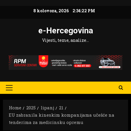
Skip
8 kolovoza, 2026
2:34:23 PM
to
content
e-Hercegovina
Vijesti, teme, analize…
Primary
Menu
Home
2025
lipanj
21
EU zabranila kineskim kompanijama učešće na
tenderima za medicinsku opremu