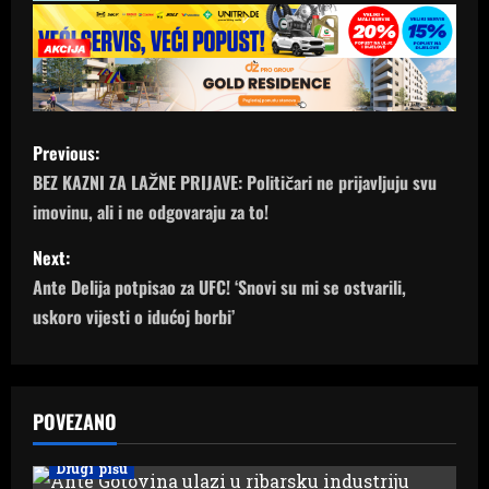
P
Previous:
o
BEZ KAZNI ZA LAŽNE PRIJAVE: Političari ne prijavljuju svu
imovinu, ali i ne odgovaraju za to!
s
Next:
t
Ante Delija potpisao za UFC! ‘Snovi su mi se ostvarili,
n
uskoro vijesti o idućoj borbi’
a
v
POVEZANO
i
Drugi pišu