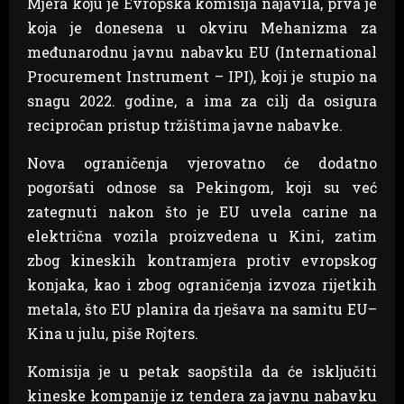
Mjera koju je Evropska komisija najavila, prva je
koja je donesena u okviru Mehanizma za
međunarodnu javnu nabavku EU (International
Procurement Instrument – IPI), koji je stupio na
snagu 2022. godine, a ima za cilj da osigura
recipročan pristup tržištima javne nabavke.
Nova ograničenja vjerovatno će dodatno
pogoršati odnose sa Pekingom, koji su već
zategnuti nakon što je EU uvela carine na
električna vozila proizvedena u Kini, zatim
zbog kineskih kontramjera protiv evropskog
konjaka, kao i zbog ograničenja izvoza rijetkih
metala, što EU planira da rješava na samitu EU–
Kina u julu, piše Rojters.
Komisija je u petak saopštila da će isključiti
kineske kompanije iz tendera za javnu nabavku