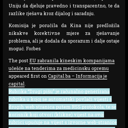
Uniju da djeluje pravedno i transparentno, te da
razlike rješava kroz dijalog i saradnju.
Komisija je poručila da Kina nije predložila
nikakve korektivne mjere za rješavanje
problema, ali je dodala da sporazum i dalje ostaje
moguć. Forbes
The post
EU zabranila kineskim kompanijama
učešće na tenderima za medicinsku opremu
appeared first on
Capital.ba – Informacija je
capital
.
Rubrika “Drugi pišu” je računalno generirana
rubrika u kojoj se automatski povlači vijesti s
drugih web stranica putem RSS protokola, te se
korisnik koji otvori (klikne) vijest na ovoj
rubrici upućuje na vijest s izvorne web-stranice