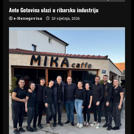
g
Ante Gotovina ulazi u ribarsku industriju
a
e-Hercegovina
20 siječnja, 2026
t
i
o
n