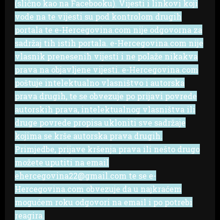
(slično kao na Facebooku). Vijesti i linkovi koji
vode na te vijesti su pod kontrolom drugih
portala te e-Hercegovina.com nije odgovorna za
sadržaj tih istih portala. e-Hercegovina.com nije
vlasnik prenesenih vijesti i ne polaže nikakva
prava na objavljene vijesti. e-Hercegovina.com
poštuje intelektualno vlasništvo i autorska
prava drugih, te se obvezuje po prijavi povrede
autorskih prava, intelektualnog vlasništva ili
druge povrede propisa ukloniti sve sadržaje
kojima se krše autorska prava drugih.
Primjedbe, prijave kršenja prava ili nešto drugo
možete uputiti na email
ehercegovina22@gmail.com te se e-
Hercegovina.com obvezuje da u najkraćem
mogućem roku odgovori na email i po potrebi
reagira.