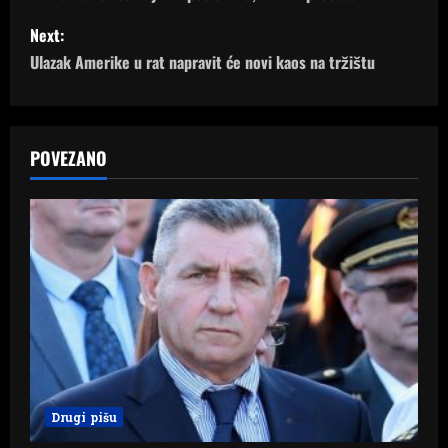
s
Next:
t
Ulazak Amerike u rat napravit će novi kaos na tržištu
n
a
POVEZANO
v
i
g
a
t
i
Drugi pišu
o