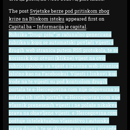
The post
Svjetske berze pod pritiskom zbog
krize na Bliskom istoku
appeared first on
Capital.ba – Informacija je capital
.
Rubrika “Drugi pišu” je računalno generirana
rubrika u kojoj se automatski povlači vijesti s
drugih web stranica putem RSS protokola, te se
korisnik koji otvori (klikne) vijest na ovoj
rubrici upućuje na vijest s izvorne web-stranice
(slično kao na Facebooku). Vijesti i linkovi koji
vode na te vijesti su pod kontrolom drugih
portala te e-Hercegovina.com nije odgovorna za
sadržaj tih istih portala. e-Hercegovina.com nije
vlasnik prenesenih vijesti i ne polaže nikakva
prava na objavljene vijesti. e-Hercegovina.com
poštuje intelektualno vlasništvo i autorska
prava drugih, te se obvezuje po prijavi povrede