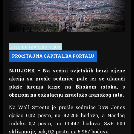
Link na izvornu vijest
NJUJORK – Na većini svjetskih berzi cijene
akcija su prošle sedmice pale jer se ulagači
plaše širenja krize na Bliskom istoku, s
obzirom na eskalaciju izraelsko-iranskog rata.
Na Wall Streetu je prošle sedmice Dow Jones
ojačao 0,02 posto, na 42.206 bodova, a Nasdaq
indeks 0,2 posto, na 19.447 bodova. S&P 500
skliznuo je, pak, 0,2 posto, na 5.967 bodova.