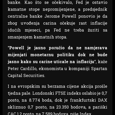
banke. Kao što se očekivalo, Fed je ostavio
kamatne stope nepromijenjene, a predsjednik
centralne banke Jerome Powell ponovio je da
zbog uvođenja carina očekuje rast inflacije
idućih mjeseci, pa Fed ne treba žuriti sa
smanjenjem kamatnih stopa.
“
Powell je jasno poručio da ne namjerava
mijenjati monetarnu politiku dok ne bude
jasno kako su carine uticale na inflaciju
“, kaže
Peter Cardillo, ekonomista u kompaniji Spartan
Capital Securities.
I na evropskim su berzama cijene akcija prošle
tjedna pale. Londonski FTSE indeks oslabio je 0,7
posto, na 8.774 boda, dok je frankfurtski DAX
skliznuo 0,7 posto, na 23.350 bodova, a pariški
CAC 1,2 posto, na 7.589 bodova, piše Index.