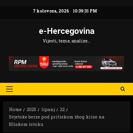
Skip
7 kolovoza, 2026
10:39:32 PM
to
content
e-Hercegovina
Vijesti, teme, analize…
Primary
Menu
Home
2025
lipanj
22
Svjetske berze pod pritiskom zbog krize na
Bliskom istoku