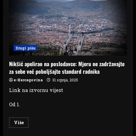
zločina:
Na
današnji
dan
ubijen
je
travnički
policajac
Anto
Valjan
Drugi pišu
Nikšić apelirao na poslodavce: Mjeru ne zadržavajte
za sebe već poboljšajte standard radnika
e-Hercegovina
31 srpnja, 2025
Link na izvornu vijest
Od 1.
Read
Više
more
about
Nikšić