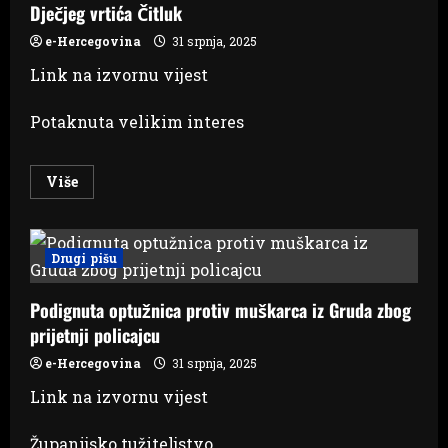
Dječjeg vrtića Čitluk
e-Hercegovina
31 srpnja, 2025
Link na izvornu vijest
Potaknuta velikim interes
Read
Više
more
about
Priprema
se
otvaranje
Drugi pišu
nove
područne
jedinice
Podignuta optužnica protiv muškarca iz Gruda zbog
Dječjeg
vrtića
prijetnji policajcu
Čitluk
e-Hercegovina
31 srpnja, 2025
Link na izvornu vijest
Županijsko tužiteljstvo