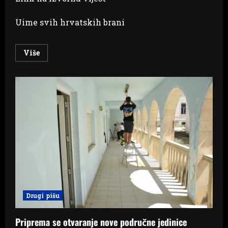
Uime svih hrvatskih brani
Read
Više
more
about
‘Kadeti,
preuzmite
zastavu
Republike
Hrvatske’:
Pogledajte
najemotivniji
trenutak,
branitelji
predali
zastavu
kadetima
Drugi pišu
Priprema se otvaranje nove područne jedinice