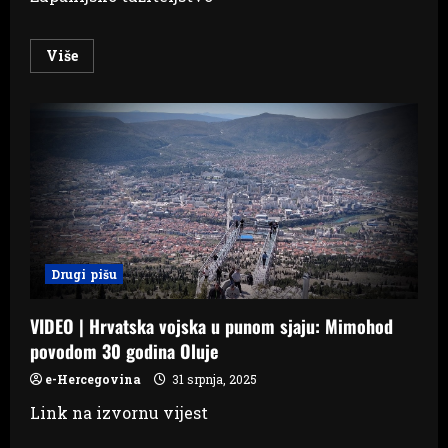
Read
Više
more
about
Podignuta
optužnica
protiv
muškarca
iz
Gruda
zbog
prijetnji
policajcu
Drugi pišu
VIDEO | Hrvatska vojska u punom sjaju: Mimohod
povodom 30 godina Oluje
e-Hercegovina
31 srpnja, 2025
Link na izvornu vijest