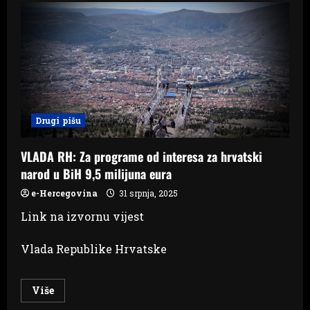
apelirao
na
poslodavce:
Mjeru
ne
zadržavajte
za
sebe
već
poboljšajte
standard
radnika
Drugi pišu
VLADA RH: Za programe od interesa za hrvatski
narod u BiH 9,5 milijuna eura
e-Hercegovina
31 srpnja, 2025
Link na izvornu vijest
Vlada Republike Hrvatske
Read
Više
more
about