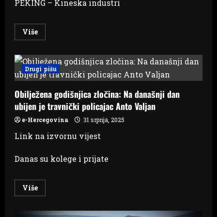
PEKING – Kineska industri
Read
Više
more
about
Kineska
industrijska
proizvodnja
Drugi pišu
smanjena
u
julu
Obilježena godišnjica zločina: Na današnji dan
više
nego
ubijen je travnički policajac Anto Valjan
što
se
očekivalo
e-Hercegovina
31 srpnja, 2025
Link na izvornu vijest
Danas su kolege i prijate
Read
Više
more
about
Obilježena
godišnjica