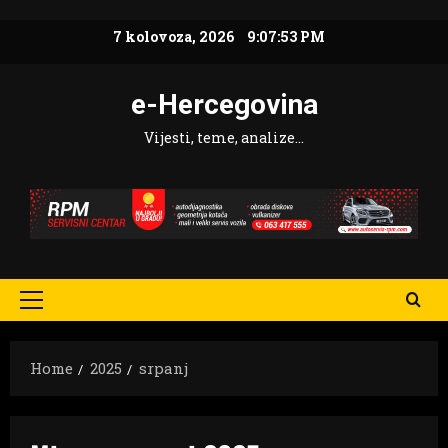
Skip
7 kolovoza, 2026
9:07:55 PM
to
content
e-Hercegovina
Vijesti, teme, analize…
Primary
Menu
Home
2025
srpanj