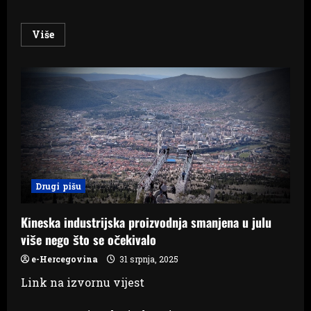
Read
Više
more
about
Program
devetnice
Velikoj
Gospi
u
Širokom
Brijegu,
sve
mise
predvode
biskupi
od
Dubrovnika
Drugi pišu
do
Slavonije
Kineska industrijska proizvodnja smanjena u julu
više nego što se očekivalo
e-Hercegovina
31 srpnja, 2025
Link na izvornu vijest