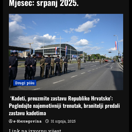
Mjesec:
srpanj 2025.
Drugi pišu
‘Kadeti, preuzmite zastavu Republike Hrvatske’:
Pogledajte najemotivniji trenutak, branitelji predali
zastavu kadetima
e-Hercegovina
31 srpnja, 2025
Link na izvornu vijest