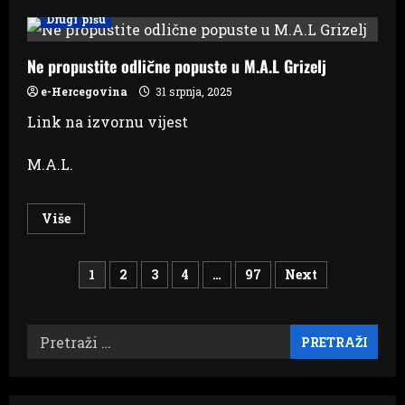
VLADA
Drugi pišu
RH:
Za
programe
od
Ne propustite odlične popuste u M.A.L Grizelj
interesa
za
e-Hercegovina
31 srpnja, 2025
hrvatski
narod
Link na izvornu vijest
u
BiH
9,5
M.A.L.
milijuna
eura
Read
Više
more
about
Ne
Brojevi
propustite
1
2
3
4
…
97
Next
odlične
popuste
stranica
u
M.A.L
Grizelj
Pretraži:
objava