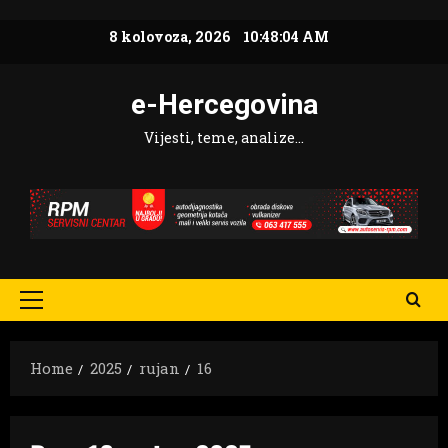
Skip
8 kolovoza, 2026
10:48:06 AM
to
content
e-Hercegovina
Vijesti, teme, analize…
Primary
Menu
Home
2025
rujan
16