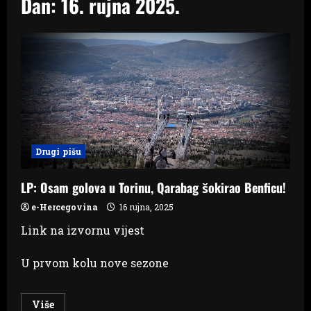
Dan:
16. rujna 2025.
Drugi pišu
LP: Osam golova u Torinu, Qarabag šokirao Benficu!
e-Hercegovina
16 rujna, 2025
Link na izvornu vijest
U prvom kolu nove sezone
Read
Više