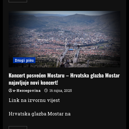
more
about
LP:
Osam
golova
u
Torinu,
Qarabag
šokirao
Benficu!
Drugi pišu
Koncert posvećen Mostaru – Hrvatska glazba Mostar
najavljuje novi koncert!
e-Hercegovina
16 rujna, 2025
Link na izvornu vijest
Hrvatska glazba Mostar na