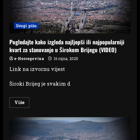
Blidinju
Drugi pišu
Pogledajte kako izgleda najljepši ili najpopularniji
kvart za stanovanje u Širokom Brijegu (VIDEO)
e-Hercegovina
16 rujna, 2025
Link na izvornu vijest
Široki Brijeg je svakim d
Read
Više
more
about
Pogledajte
kako
izgleda
najljepši
ili
najpopularniji