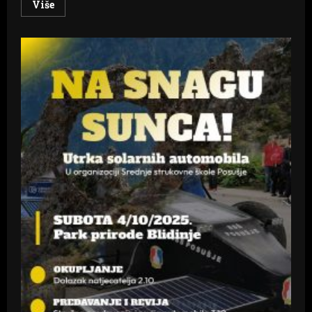
Read
Više
more
about
Koncert
posvećen
Mostaru
–
Hrvatska
glazba
Mostar
najavljuje
novi
koncert!