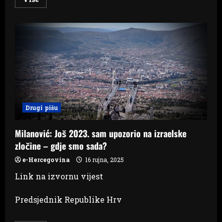
more
about
Dopremijer
Kraljević
održao
sastanak
s
predstavnicima
umirovljenika:
Neupitna
opredijeljenost
donošenju
izmjena
Zakona
o
Drugi pišu
MIO
i
jačanju
standarda
Milanović: Još 2023. sam upozorio na izraelske
umirovljeničke
zločine – gdje smo sada?
populacije
e-Hercegovina
16 rujna, 2025
Link na izvornu vijest
Predsjednik Republike Hrv