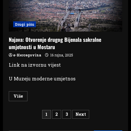
–
2
izvršitelja
Drugi pišu
Najava: Otvorenje drugog Bijenala sakralne
umjetnosti u Mostaru
e-Hercegovina
16 rujna, 2025
Link na izvornu vijest
U Muzeju moderne umjetnos
Read
Više
more
about
Najava:
Brojevi
Otvorenje
1
2
3
Next
drugog
Bijenala
stranica
sakralne
umjetnosti