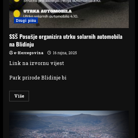
Drugi pišu
SSŠ Posušje organizira utrku solarnih automobila
na Blidinju
e-Hercegovina
16 rujna, 2025
Link na izvornu vijest
Park prirode Blidinje bi
Read
Više
more
about
SSŠ
Posušje
organizira
utrku
solarnih
automobila
na