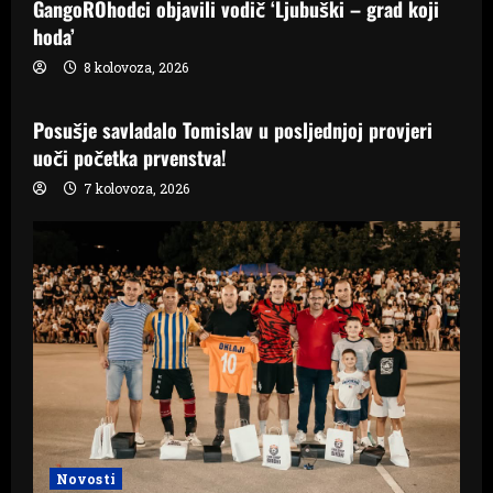
GangoROhodci objavili vodič ‘Ljubuški – grad koji
hoda’
8 kolovoza, 2026
Samo Hercegovina
Posušje savladalo Tomislav u posljednjoj provjeri
uoči početka prvenstva!
7 kolovoza, 2026
Novosti