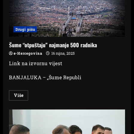
kvart
za
stanovanje
u
Širokom
Brijegu
(VIDEO)
Drugi pišu
Šume “otpuštaju” najmanje 500 radnika
e-Hercegovina
16 rujna, 2025
Link na izvornu vijest
BANJALUKA – „Šume Republi
Read
Više
more
about
Šume
“otpuštaju”
najmanje
500
radnika