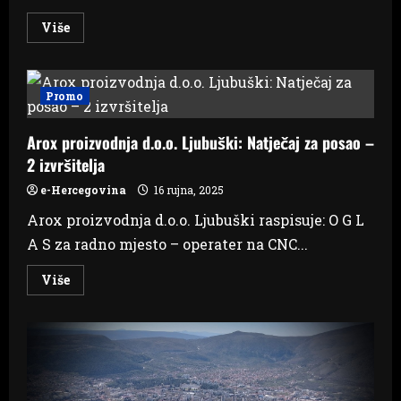
Read
Više
more
about
Preminuo
general
Ante
Promo
Roso,
bivši
zapovijednik
Arox proizvodnja d.o.o. Ljubuški: Natječaj za posao –
Glavnog
stožera
2 izvršitelja
HVO-
a
e-Hercegovina
16 rujna, 2025
Arox proizvodnja d.o.o. Ljubuški raspisuje: O G L
A S za radno mjesto – operater na CNC...
Read
Više
more
about
Arox
proizvodnja
d.o.o.
Ljubuški:
Natječaj
za
posao