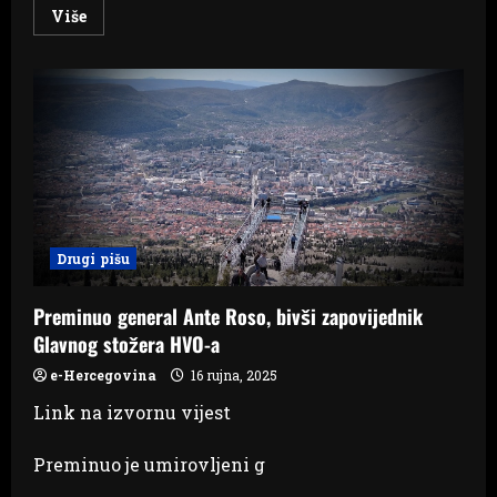
Read
Više
more
about
Milanović:
Još
2023.
sam
upozorio
na
izraelske
zločine
–
gdje
smo
sada?
Drugi pišu
Preminuo general Ante Roso, bivši zapovijednik
Glavnog stožera HVO-a
e-Hercegovina
16 rujna, 2025
Link na izvornu vijest
Preminuo je umirovljeni g