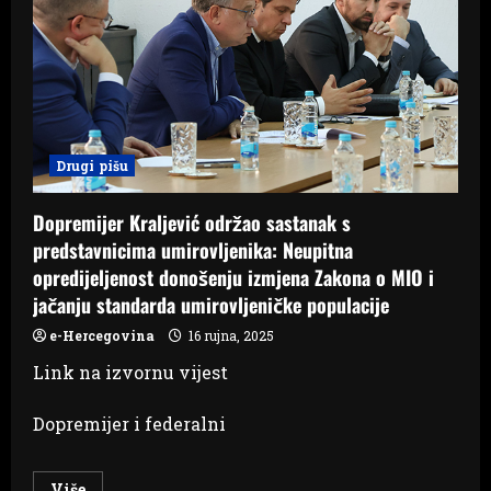
Drugi pišu
Dopremijer Kraljević održao sastanak s
predstavnicima umirovljenika: Neupitna
opredijeljenost donošenju izmjena Zakona o MIO i
jačanju standarda umirovljeničke populacije
e-Hercegovina
16 rujna, 2025
Link na izvornu vijest
Dopremijer i federalni
Read
Više