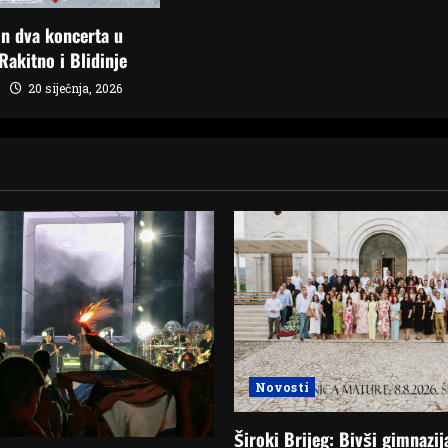
n dva koncerta u
Rakitno i Blidinje
20 siječnja, 2026
Novosti
Široki Brijeg: Bivši gimnazij