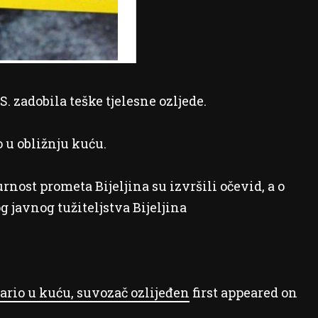
S. zadobila teške tjelesne ozljede.
o u obližnju kuću.
urnost prometa Bijeljina su izvršili očevid, a o
 javnog tužiteljstva Bijeljina
ario u kuću, suvozač ozlijeđen
first appeared on