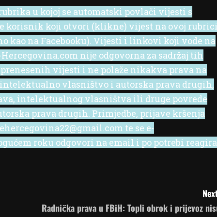
ubrika u kojoj se automatski povlači vijesti s
korisnik koji otvori (klikne) vijest na ovoj rubric
no kao na Facebooku). Vijesti i linkovi koji vode na
 e-Hercegovina.com nije odgovorna za sadržaj tih
 prenesenih vijesti i ne polaže nikakva prava na
 intelektualno vlasništvo i autorska prava drugih,
rava, intelektualnog vlasništva ili druge povrede
utorska prava drugih. Primjedbe, prijave kršenja
l ehercegovina22@gmail.com te se e-
ućem roku odgovori na email i po potrebi reagira
Next
Radnička prava u FBiH: Topli obrok i prijevoz nis