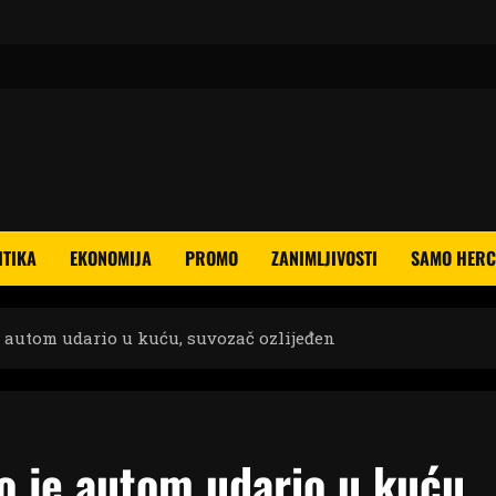
ITIKA
EKONOMIJA
PROMO
ZANIMLJIVOSTI
SAMO HERC
 autom udario u kuću, suvozač ozlijeđen
o je autom udario u kuću,