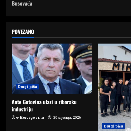
Busovača
s
t
POVEZANO
n
a
v
i
g
Drugi pišu
a
Ante Gotovina ulazi u ribarsku
t
industriju
e-Hercegovina
20 siječnja, 2026
i
Drugi pišu