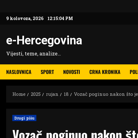
Skip
to
9 kolovoza, 2026
12:15:05 PM
content
e-Hercegovina
Vijesti, teme, analize…
NASLOVNICA
SPORT
NOVOSTI
CRNA KRONIKA
POL
Home
2025
rujan
18
Vozač poginuo nakon što je
Drugi pišu
Vozač poginuo nakon št