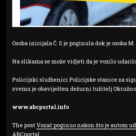
Osoba inicijala Č. S je poginula dok je osoba M. 
Na slikama se može vidjeti da je vozilo udaril
Policijski službenici Policijske stanice za sig
svemu je obaviješten dežurni tužitelj Okružnog
www.abcportal.info
The post
Vozač poginuo nakon što je autom ud
ABCportal
.