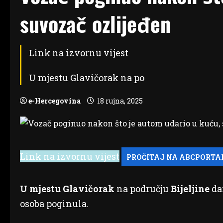
suvozač ozlijeđen
Link na izvornu vijest
U mjestu Glavičorak na po
e-Hercegovina
18 rujna, 2025
Link na izvornu vijest
U mjestu Glavičorak
na području
Bijeljine
dan
osoba poginula.