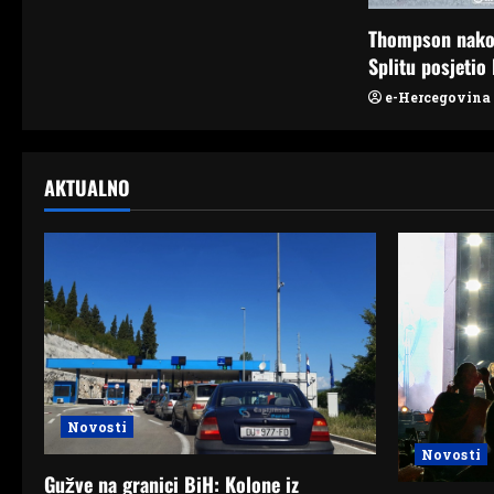
o
Thompson nako
n
Splitu posjetio 
e-Hercegovina
AKTUALNO
Novosti
Novosti
Gužve na granici BiH: Kolone iz