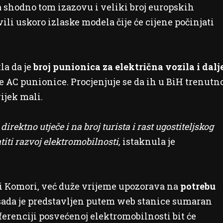
a shodno tom izazovu i veliki broj europskih
ili uskoro izlaske modela čije će cijene počinjati
la da je
broj punionica za električna vozila i dalj
ore AC punionice. Procjenjuje se da ih u BiH trenutn
ijek mali.
rektno utječe i na broj turista i rast ugostiteljskog
titi razvoj elektromobilnosti,
istaknula je
ri Komori, već duže vrijeme upozorava na
potrebu
sada je predstavljen putem web stanice sumaran
ferenciji posvećenoj elektromobilnosti bit će