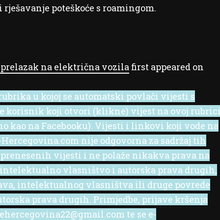
ći rješavanje poteškoće s roamingom.
prelazak na električna vozila
first appeared on
ubrika u kojoj se automatski povlači vijesti s
korisnik koji otvori (klikne) vijest na ovoj rubric
no kao na Facebooku). Vijesti i linkovi koji vode na
 e-Hercegovina.com nije odgovorna za sadržaj tih
 prenesenih vijesti i ne polaže nikakva prava na
 intelektualno vlasništvo i autorska prava drugih,
rava, intelektualnog vlasništva ili druge povrede
utorska prava drugih. Primjedbe, prijave kršenja
l ehercegovina22@gmail.com te se e-