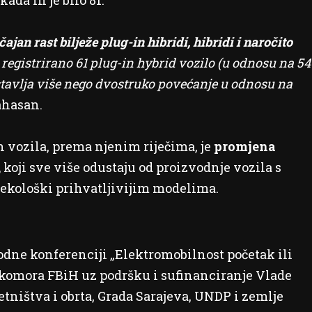
kada ih je bilo 81.
ajan rast bilježe plug-in hibridi, hibridi i naročito
registrirano 61 plug-in hybrid vozilo (u odnosu na 54
edstavlja više nego dvostruko povećanje u odnosu na
ahasan.
h vozila, prema njenim riječima, je
promjena
,
koji sve više odustaju od proizvodnje vozila s
ekološki prihvatljivijim modelima.
dne konferenciji „Elektromobilnost početak ili
a komora FBiH uz podršku i sufinanciranje Vlade
tništva i obrta, Grada Sarajeva, UNDP i zemlje