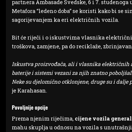
partnera Ambasade Švedske, 6 i 7. studenoga 
Metafora “ledeno doba” se koristi kako bi se s
sagorijevanjem ka eri električnih vozila.
Bit će riječi i o iskustvima vlasnika električ
troškova, zamjene, pa do reciklaže, zbrinjavanj
Iskustva proizvođača, ali i vlasnika električn
baterije i sistemi vezani za njih znatno poboljšali
Neke su djelomično otklonjene, druge su i dalje p
je Karahasan.
Povoljnije opcije
Prema njenim riječima,
cijene vozila generaln
mahu skuplja u odnosu na vozila s unutrašnji