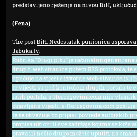
predstavljeno rješenje na nivou BiH, uključu
(Fena)
The post
BiH: Nedostatak punionica usporava 
Jabuka.tv
.
Rubrika “Drugi pišu” je računalno generirana r
drugih web stranica putem RSS protokola, te se 
upućuje na vijest s izvorne web-stranice (slič
te vijesti su pod kontrolom drugih portala te
istih portala. e-Hercegovina.com nije vlasnik
objavljene vijesti. e-Hercegovina.com poštuje
te se obvezuje po prijavi povrede autorskih p
propisa ukloniti sve sadržaje kojima se krše a
prava ili nešto drugo možete uputiti na emai