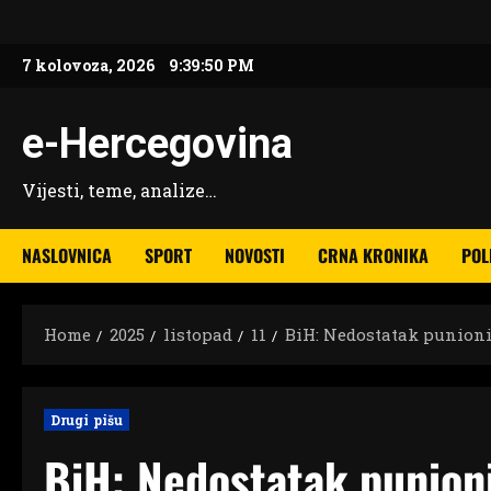
Skip
to
7 kolovoza, 2026
9:39:51 PM
content
e-Hercegovina
Vijesti, teme, analize…
NASLOVNICA
SPORT
NOVOSTI
CRNA KRONIKA
POL
Home
2025
listopad
11
BiH: Nedostatak punioni
Drugi pišu
BiH: Nedostatak punion