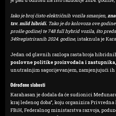
je pad u odnosu na isto razdoblje 2024. godine, 
Iako je broj čisto električnih vozila smanjen,
znač
tzv. mild hibridi.
Tako je do kolovoza ove godine 
prošle godine) te 748 full hybrid vozila, što pr
349registriranih 2024. godine,
istaknula je Kar
Jedan od glavnih razloga rasta broja hibridni
poslovne politike proizvođača i zastupnika
unutrašnjim sagorijevanjem, zamjenjujući ih 
Određene slabosti
Karahasan je dodala da će sudionici Međunaro
kraj ledenog doba“, koju organizira Privredn
FBiH, Federalnog ministarstva razvoja, poduze