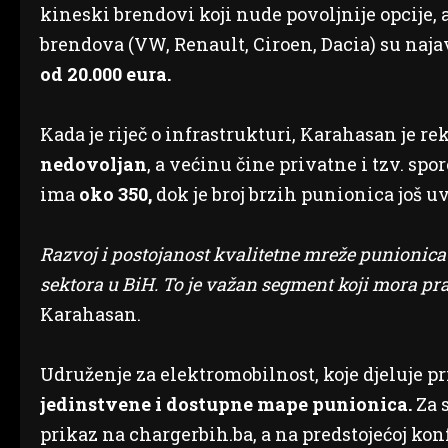
kineski brendovi koji nude povoljnije opcije, 
brendova (VW, Renault, Ciroen, Dacia) su najav
od 20.000 eura.
Kada je riječ o infrastrukturi, Karahasan je rek
nedovoljan
, a većinu čine privatne i tzv. sp
ima
oko 350,
dok je broj brzih punionica još uv
Razvoj i postojanost kvalitetne mreže punionica di
sektora u BiH. To je važan segment koji mora pra
Karahasan.
Udruženje za elektromobilnost, koje djeluje p
jedinstvene i dostupne mape punionica.
Za 
prikaz na chargerbih.ba, a na predstojećoj kon