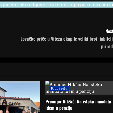
ućem roku odgovori na email i po potrebi reagira
Next
Lovačke priče u Vitezu okupile veliki broj ljubitelj
prirod
Drugi pišu
Premijer Nikšić: Na isteku mandata
idem u penziju