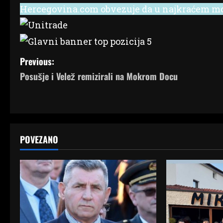
Hercegovina.com obvezuje da u najkraćem mog
P
Previous:
Posušje i Velež remizirali na Mokrom Docu
o
s
t
POVEZANO
n
a
v
i