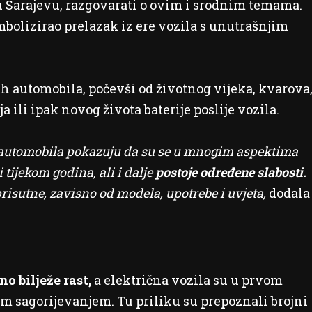
u Sarajevu, razgovarati o ovim i srodnim temama.
imbolizirao prelazak iz ere vozila s unutrašnjim
nih automobila, počevši od životnog vijeka, kvarova
a ili ipak novog života baterije poslije vozila.
ih automobila pokazuju da su se u mnogim aspektima
 tijekom godina, ali i dalje
postoje određene slabosti.
risutne, zavisno od modela, upotrebe i uvjeta,
dodala
o bilježe rast,
a električna vozila su u prvom
m sagorijevanjem. Tu priliku su prepoznali brojni