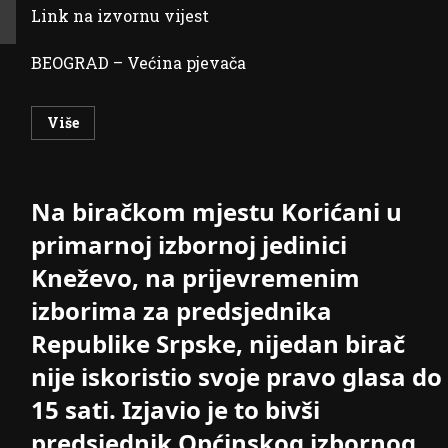
Link na izvornu vijest
BEOGRAD – Većina pjevača
Read
Više
more
about
Novogodišnji
honorari
muzičkih
Na biračkom mjestu Korićani u
zvijezda
i
do
primarnoj izbornoj jedinici
150.000
evra
Kneževo, na prijevremenim
izborima za predsjednika
Republike Srpske, nijedan birač
nije iskoristio svoje pravo glasa do
15 sati. Izjavio je to bivši
predsjednik Općinskog izbornog