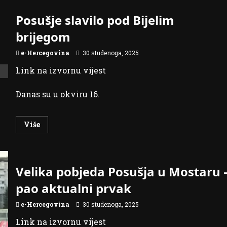
Posušje slavilo pod Bijelim
brijegom
e-Hercegovina
30 studenoga, 2025
Link na izvornu vijest
Danas su u okviru 16.
Read
Više
more
about
Posušje
slavilo
pod
Bijelim
Velika pobjeda Posušja u Mostaru 
brijegom
pao aktualni prvak
e-Hercegovina
30 studenoga, 2025
Link na izvornu vijest