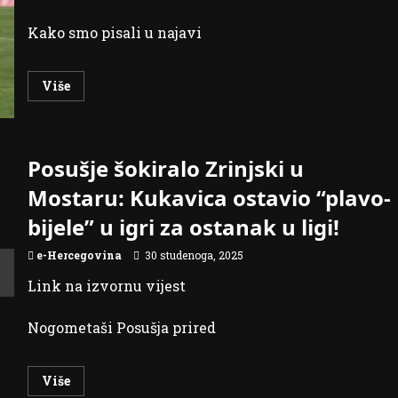
Kako smo pisali u najavi
Read
Više
more
about
Velika
pobjeda
Posušja
u
Posušje šokiralo Zrinjski u
Mostaru
–
Mostaru: Kukavica ostavio “plavo-
pao
aktualni
bijele” u igri za ostanak u ligi!
prvak
e-Hercegovina
30 studenoga, 2025
Link na izvornu vijest
Nogometaši Posušja prired
Read
Više
more