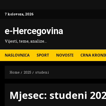
Skip
to
7 kolovoza, 2026
content
e-Hercegovina
Vijesti, teme, analize…
NASLOVNICA
SPORT
NOVOSTI
CRNA KRONI
Home
2025
studeni
Mjesec:
studeni 202