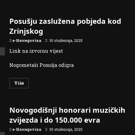
about
Posušje
šokiralo
Zrinjski
Posušju zaslužena pobjeda kod
u
Mostaru:
Kukavica
Zrinjskog
ostavio
“plavo-
bijele”
e-Hercegovina
30 studenoga, 2025
u
igri
Link na izvornu vijest
za
ostanak
u
Nogometaši Posušja odigra
ligi!
Read
Više
more
about
Posušju
zaslužena
pobjeda
Novogodišnji honorari muzičkih
kod
Zrinjskog
zvijezda i do 150.000 evra
e-Hercegovina
30 studenoga, 2025