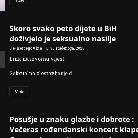
iskoristio
more
svoje
about
pravo
Ovo
glasa
su
do
tri
15
najzdravije
Skoro svako peto dijete u BiH
sati.
grickalice:
Izjavio
Možete
doživjelo je seksualno nasilje
je
ih
to
jesti
bivši
bez
e-Hercegovina
30 studenoga, 2025
predsjednik
grižnje
Općinskog
savjesti
izbornog
Link na izvornu vijest
povjerenstva
(OIP)
Budimir
Seksualno zlostavljanje d
Dukić.
Inače,
biračka
mjesta
Read
Više
bit
more
će
about
otvorena
Skoro
do
svako
19
peto
sati.
Posušje u znaku glazbe i dobrote :
dijete
Podsjetimo,
u
Središnje
BiH
Večeras rođendanski koncert klap
izborno
doživjelo
povjerenstvo
je
donijelo