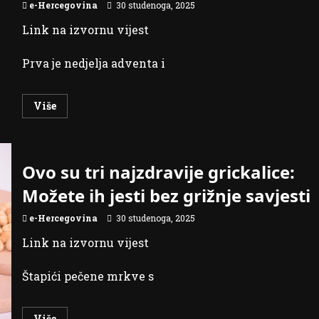
e-Hercegovina
30 studenoga, 2025
Link na izvornu vijest
Prva je nedjelja adventa i
Read
Više
more
about
Na
biračkom
mjestu
Korićani
Ovo su tri najzdravije grickalice:
u
primarnoj
Možete ih jesti bez grižnje savjesti
izbornoj
jedinici
Kneževo,
e-Hercegovina
30 studenoga, 2025
na
prijevremenim
Link na izvornu vijest
izborima
za
predsjednika
Republike
Štapići pečene mrkve s
Srpske,
nijedan
birač
nije
Read
Više