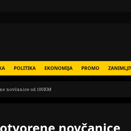
KA
POLITIKA
EKONOMIJA
PROMO
ZANIMLJI
ene novčanice od 100KM
votvorene novčanice