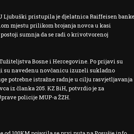
U Ljubuški pristupila je djelatnica Raiffeisen bank
adnom mjestu prilikom brojanja novca u kasi
ostoji sumnja da se radi o krivotvorenoj
užiteljstva Bosne i Hercegovine. Po prijavi su
koji su navedenu novčanicu izuzeli sukladno
e potrebne istražne radnje u cilju rasvjetljavanja
a iz članka 205. KZ BiH, potvrdio je za
prave policije MUP-a ŽZH.
ce od 100KM
pojavila se prvi puta na
Posušje.info
.