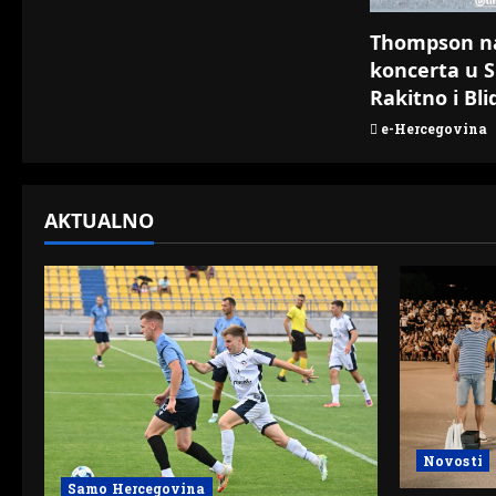
o
Thompson n
n
koncerta u S
Rakitno i Bli
e-Hercegovina
AKTUALNO
Novosti
Samo Hercegovina