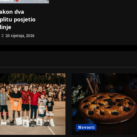
akon dva
plitu posjetio
dinje
20 siječnja, 2026
Novosti