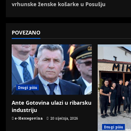
o
vrhunske ženske košarke u Posušju
s
t
POVEZANO
n
a
v
i
g
Drugi pišu
a
Ante Gotovina ulazi u ribarsku
t
industriju
e-Hercegovina
20 siječnja, 2026
i
Drugi pišu