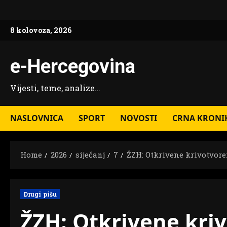
Skip
to
8 kolovoza, 2026
content
e-Hercegovina
Vijesti, teme, analize…
NASLOVNICA
SPORT
NOVOSTI
CRNA KRONI
Home
2026
siječanj
7
ŽZH: Otkrivene krivotvor
Drugi pišu
ŽZH: Otkrivene kri