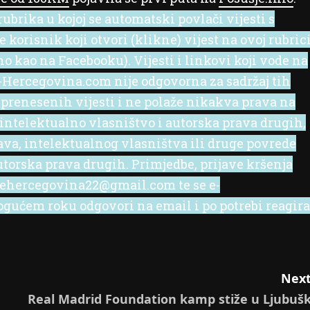
ubrika u kojoj se automatski povlači vijesti s
korisnik koji otvori (klikne) vijest na ovoj rubric
no kao na Facebooku). Vijesti i linkovi koji vode na
 e-Hercegovina.com nije odgovorna za sadržaj tih
 prenesenih vijesti i ne polaže nikakva prava na
 intelektualno vlasništvo i autorska prava drugih,
rava, intelektualnog vlasništva ili druge povrede
utorska prava drugih. Primjedbe, prijave kršenja
l ehercegovina22@gmail.com te se e-
ućem roku odgovori na email i po potrebi reagira
Next
Real Madrid Foundation kamp stiže u Ljubušk