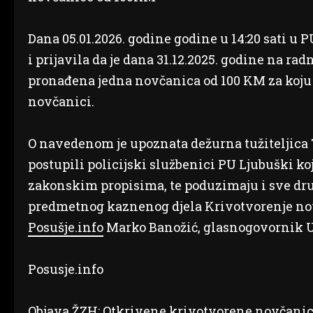
Dana 05.01.2026. godine godine u 14:20 sati u P
i prijavila da je dana 31.12.2025. godine na r
pronađena jedna novčanica od 100 KM za koju p
novčanici.
O navedenom je upoznata dežurna tužiteljica T
postupili policijski službenici PU Ljubuški 
zakonskim propisima, te poduzimaju i sve drug
predmetnog kaznenog djela Krivotvorenje novc
Posušje.info
Marko Banožić, glasnogovornik U
Posusje.info
Objava
ŽZH: Otkrivene krivotvorene novčani