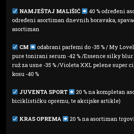
NAMJEŠTAJ MALIŠIĆ
40 % određeni aso
određeni asortiman dnevnih boravaka, spavaći
asortiman
CM
odabrani parfemi do -35 % / My Lovel
pure tonirani serum -42 % /Essence silky blu
ruž za usne -35 % /Violeta XXL pelene super 
kosu -40 %
JUVENTA SPORT
20 % na kompletan aso
biciklističku opremu, te akcijske artikle)
KRAS OPREMA
20 % na asortiman trgovi