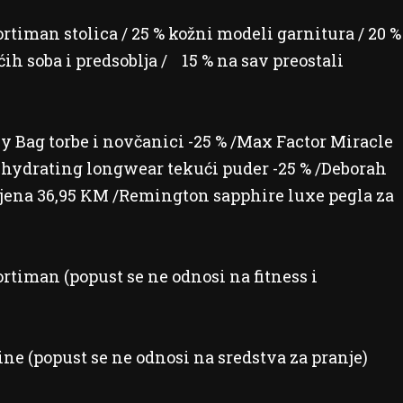
rtiman stolica / 25 % kožni modeli garnitura / 20 %
h soba i predsoblja / 15 % na sav preostali
y Bag torbe i novčanici -25 % /Max Factor Miracle
r hydrating longwear tekući puder -25 % /Deborah
cijena 36,95 KM /Remington sapphire luxe pegla za
rtiman (popust se ne odnosi na fitness i
ne (popust se ne odnosi na sredstva za pranje)