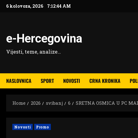
Skip
6 kolovoza, 2026
7:12:45 AM
to
content
e-Hercegovina
Vijesti, teme, analize…
NASLOVNICA
SPORT
NOVOSTI
CRNA KRONIKA
POL
Home
2026
svibanj
6
SRETNA OSMICA U PC MALIŠ
Novosti
Promo