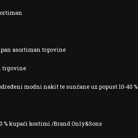
sortiman
upan asortiman trgovine
n trgovine
 određeni modni nakit te sunčane uz popust 10-40 %
20 % kupaći kostimi /Brand Only&Sons