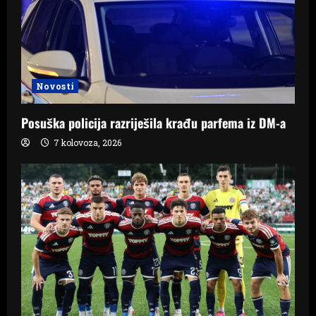
t
i
o
Novosti
n
Posuška policija razriješila krađu parfema iz DM-a
7 kolovoza, 2026