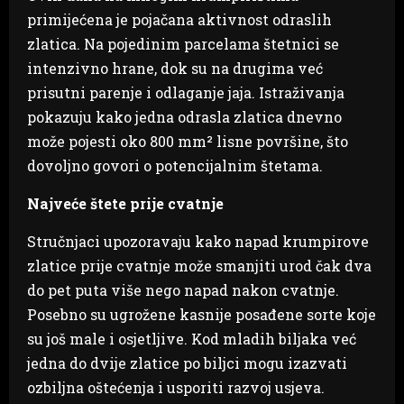
primijećena je pojačana aktivnost odraslih
zlatica. Na pojedinim parcelama štetnici se
intenzivno hrane, dok su na drugima već
prisutni parenje i odlaganje jaja. Istraživanja
pokazuju kako jedna odrasla zlatica dnevno
može pojesti oko 800 mm² lisne površine, što
dovoljno govori o potencijalnim štetama.
Najveće štete prije cvatnje
Stručnjaci upozoravaju kako napad krumpirove
zlatice prije cvatnje može smanjiti urod čak dva
do pet puta više nego napad nakon cvatnje.
Posebno su ugrožene kasnije posađene sorte koje
su još male i osjetljive. Kod mladih biljaka već
jedna do dvije zlatice po biljci mogu izazvati
ozbiljna oštećenja i usporiti razvoj usjeva.