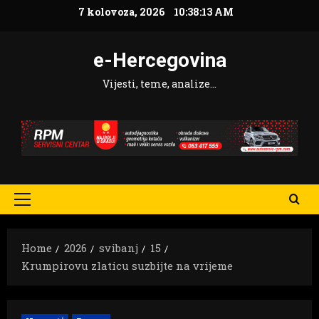
Skip
7 kolovoza, 2026
10:38:14 AM
to
content
e-Hercegovina
Vijesti, teme, analize…
Primary
Menu
Home
2026
svibanj
15
Krumpirovu zlaticu suzbijte na vrijeme