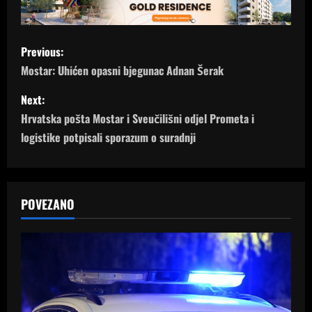
P
Previous:
o
Mostar: Uhićen opasni bjegunac Adnan Šerak
s
Next:
Hrvatska pošta Mostar i Sveučilišni odjel Prometa i
t
logistike potpisali sporazum o suradnji
n
a
POVEZANO
v
i
g
a