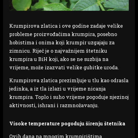
Krumpirova zlatica i ove godine zadaje velike
probleme proizvođačima krumpira, posebno
hobistima i onima koji krumpir uzgajaju za
zimnicu. Riječ je o najvažnijem štetniku
krumpira u BiH koji, ako se ne suzbija na
vrijeme, može izazvati velike gubitke uroda.
Krumpirova zlatica prezimljuje u tlu kao odrasla
jedinka, a iz tla izlazi u vrijeme nicanja
krumpira. Toplo i suho vrijeme pogoduje njezinoj
aktivnosti, ishrani i razmnožavanju.
Visoke temperature pogoduju širenju štetnika
Ovih dana na mnogim krumpirištima