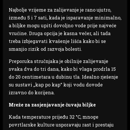
Najbolje vrijeme za zalijevanje je rano ujutro,
između 5 i 7 sati, kada je isparavanje minimalno,
a biljke mogu upiti dovoljno vode prije najveće
vrućine. Druga opcija je kasna večer, ali tada
treba izbjegavati kvašenje lišća kako bi se
smanjio rizik od razvoja bolesti.
Preporuka stručnjaka je obilnije zalijevanje
svaka dva do tri dana, kako bi vlaga prodrla 15
do 20 centimetara u dubinu tla. Idealno rješenje
su sustavi „kap po kap“ koji vodu dovode
izravno do korijena.
Mreže za zasjenjavanje čuvaju biljke
Kada temperature prijeđu 32 °C, mnoge
povrtlarske kulture usporavaju rast i prestaju