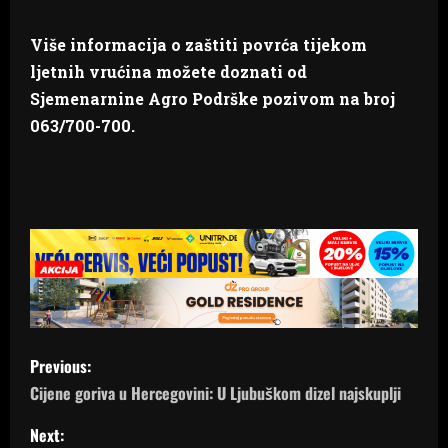
Više informacija o zaštiti povrća tijekom
ljetnih vrućina možete doznati od
Sjemenarnine Agro Podrške pozivom na broj
063/700-700.
P
Previous:
o
Cijene goriva u Hercegovini: U Ljubuškom dizel najskuplji
s
Next: