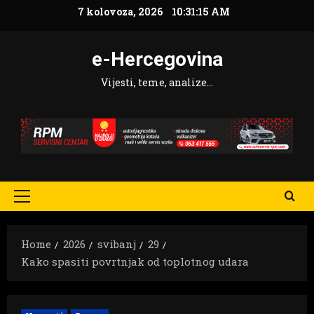
Skip
7 kolovoza, 2026
10:31:16 AM
to
content
e-Hercegovina
Vijesti, teme, analize…
Primary
Menu
Home
2026
svibanj
29
Kako spasiti povrtnjak od toplotnog udara