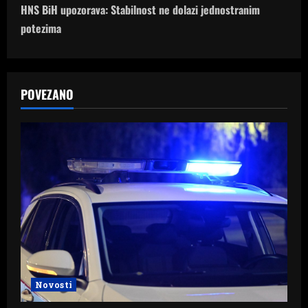
HNS BiH upozorava: Stabilnost ne dolazi jednostranim
t
potezima
n
a
POVEZANO
v
i
g
a
t
i
o
Novosti