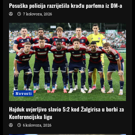
n
Posuška policija razriješila krađu parfema iz DM-a
7 kolovoza, 2026
Novosti
Hajduk uvjerljivo slavio 5:2 kod Žalgirisa u borbi za
Konferencijsku ligu
6 kolovoza, 2026