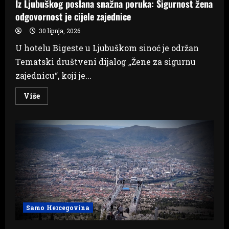
Iz Ljubuškog poslana snažna poruka: Sigurnost žena
odgovornost je cijele zajednice
30 lipnja, 2026
U hotelu Bigeste u Ljubuškom sinoć je održan
Tematski društveni dijalog „Žene za sigurnu
zajednicu“, koji je...
Read
Više
more
about
Iz
Ljubuškog
poslana
snažna
poruka:
Sigurnost
žena
odgovornost
je
cijele
zajednice
Samo Hercegovina