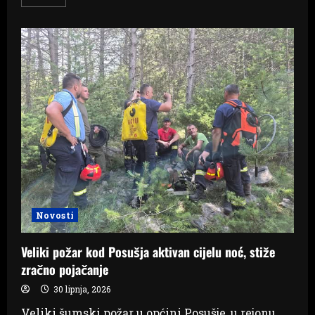
more
about
Evo
koje
srednjoškolske
smjerove
upisuju
mladi
u
Ljubuškom
i
ŽZH
Novosti
Veliki požar kod Posušja aktivan cijelu noć, stiže
zračno pojačanje
30 lipnja, 2026
Veliki šumski požar u općini Posušje, u rejonu