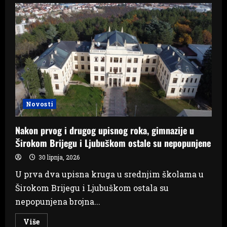
Brijeg
i
Ljubuški:
Gimnazije
u
ŽZH
bez
popunjenih
kvota
Novosti
Nakon prvog i drugog upisnog roka, gimnazije u
Širokom Brijegu i Ljubuškom ostale su nepopunjene
30 lipnja, 2026
U prva dva upisna kruga u srednjim školama u
Širokom Brijegu i Ljubuškom ostala su
nepopunjena brojna...
Read
Više