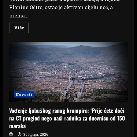
Planine Oštrc, ostao je aktivan cijelu noć, a
prema...
Read
Više
more
about
Veliki
požar
kod
Posušja
aktivan
cijelu
noć,
stiže
zračno
pojačanje
Novosti
Vađenje ljubuškog ranog krumpira: ‘Prije ćete doći
na CT pregled nego naći radnika za dnevnicu od 150
maraka’
30 lipnja, 2026