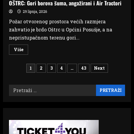
OŠTRC: Gori borova šuma, angažirani i Air Tractori
29 lipnja, 2026
Požar otvorenog prostora većih razmjera
zahvatio je brdo Oštrc u Općini Posušje, a na
nepristupačnom terenu gori...
Read
Više
more
about
OŠTRC:
Brojevi
Gori
1
2
3
4
…
43
Next
borova
šuma,
stranica
angažirani
i
Air
Pretraži:
objava
Tractori