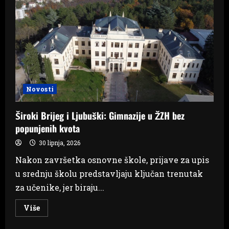
potpisao
za
HŠK
Posušje
do
ljeta
2027.
Novosti
Široki Brijeg i Ljubuški: Gimnazije u ŽZH bez
popunjenih kvota
30 lipnja, 2026
Nakon završetka osnovne škole, prijave za upis
u srednju školu predstavljaju ključan trenutak
za učenike, jer biraju...
Read
Više
more
about
Široki