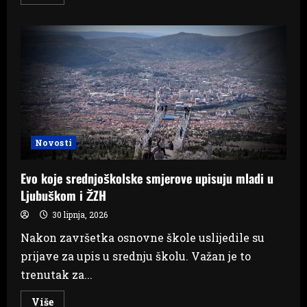
more
about
Nakon
prvog
i
drugog
upisnog
roka,
gimnazije
u
Širokom
Brijegu
i
Ljubuškom
ostale
Novosti
su
nepopunjene
Evo koje srednjoškolske smjerove upisuju mladi u
Ljubuškom i ŽZH
30 lipnja, 2026
Nakon završetka osnovne škole uslijedile su
prijave za upis u srednju školu. Važan je to
trenutak za...
Read
Više