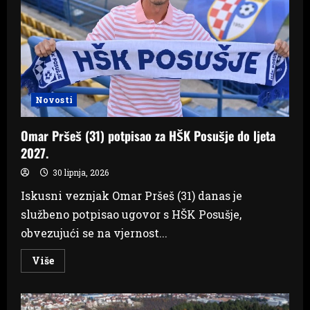
četvrti
općine
Posušje
Novosti
Omar Pršeš (31) potpisao za HŠK Posušje do ljeta
2027.
30 lipnja, 2026
Iskusni veznjak Omar Pršeš (31) danas je
službeno potpisao ugovor s HŠK Posušje,
obvezujući se na vjernost...
Read
Više
more
about
Omar
Pršeš
(31)