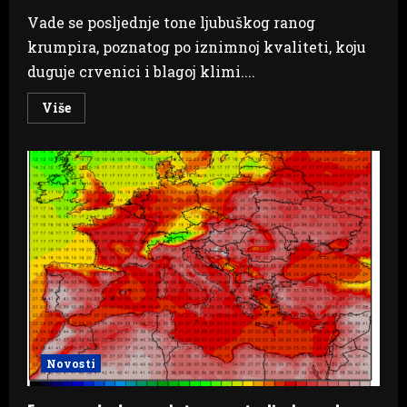
Vade se posljednje tone ljubuškog ranog
krumpira, poznatog po iznimnoj kvaliteti, koju
duguje crvenici i blagoj klimi....
Read
Više
more
about
Vađenje
ljubuškog
ranog
krumpira:
‘Prije
ćete
doći
na
CT
pregled
nego
naći
radnika
za
dnevnicu
od
150
maraka’
Novosti