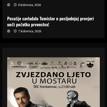
8 kolovoza, 2026
Samo Hercegovina
Posušje savladalo Tomislav u posljednjoj provjeri
uoči početka prvenstva!
7 kolovoza, 2026