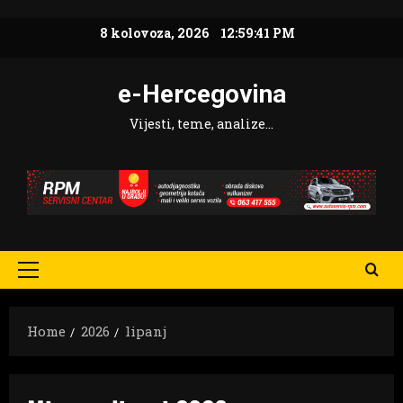
Skip
8 kolovoza, 2026
12:59:43 PM
to
content
e-Hercegovina
Vijesti, teme, analize…
Primary
Menu
Home
2026
lipanj