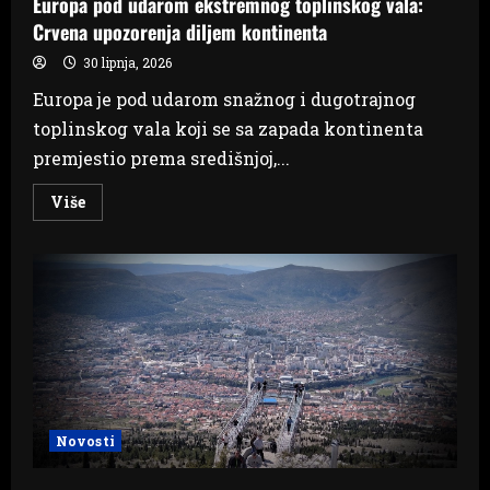
Europa pod udarom ekstremnog toplinskog vala:
Crvena upozorenja diljem kontinenta
30 lipnja, 2026
Europa je pod udarom snažnog i dugotrajnog
toplinskog vala koji se sa zapada kontinenta
premjestio prema središnjoj,...
Read
Više
more
about
Europa
pod
udarom
ekstremnog
toplinskog
vala:
Crvena
upozorenja
diljem
kontinenta
Novosti