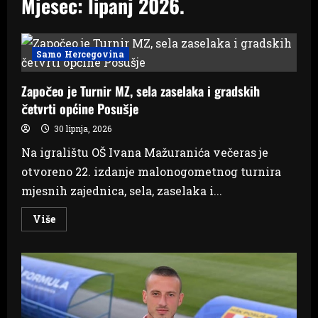
Mjesec:
lipanj 2026.
Samo Hercegovina
Započeo je Turnir MZ, sela zaselaka i gradskih
četvrti općine Posušje
30 lipnja, 2026
Na igralištu OŠ Ivana Mažuranića večeras je
otvoreno 22. izdanje malonogometnog turnira
mjesnih zajednica, sela, zaselaka i...
Read
Više
more
about
Započeo
je
Turnir
MZ,
sela
zaselaka
i
gradskih