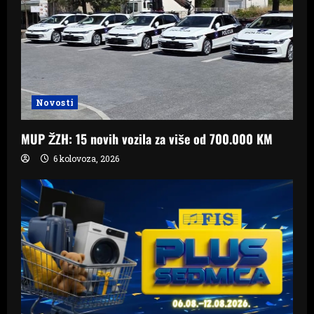
t
i
o
Novosti
n
MUP ŽZH: 15 novih vozila za više od 700.000 KM
6 kolovoza, 2026