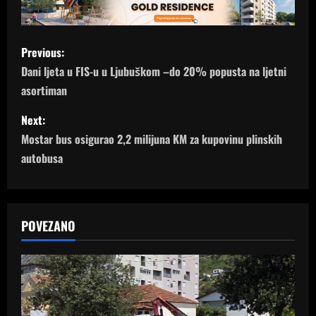
P
Previous:
o
Dani ljeta u FIS-u u Ljubuškom –do 20% popusta na ljetni
asortiman
s
Next:
t
Mostar bus osigurao 2,2 milijuna KM za kupovinu plinskih
n
autobusa
a
v
POVEZANO
i
g
a