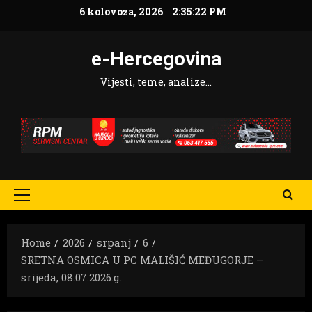
Skip
6 kolovoza, 2026
2:35:24 PM
to
content
e-Hercegovina
Vijesti, teme, analize…
Primary
Menu
Home
2026
srpanj
6
SRETNA OSMICA U PC MALIŠIĆ MEĐUGORJE –
srijeda, 08.07.2026.g.