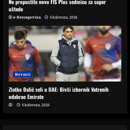
Ne propustite novu FIS Plus sedmicu za super
uštede
e-Hercegovina
6 kolovoza, 2026
Novosti
Zlatko Dalić seli u UAE: Bivši izbornik Vatrenih
odabrao Emirate
6 kolovoza, 2026