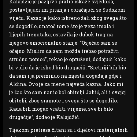
Kalajdžić je pažljivo pratio iskaze svjedoka,
postavljajući im pitanja i obraćajući se Sudskom
vijeću. Kazao je kako iskreno žali zbog svega što
se dogodilo, unatoč tome što je veza imala i
lijepih trenutaka, ostavila je dubok trag na
njegovo emocionalno stanje. “Osjećao sam se
očajno. Mislim da sam možda trebao potražiti
stručnu pomoć”, rekao je optuženi, dodajući kako
bi volio da je ishod bio drugačiji. “Sretniji bih bio
da sam i ja preminuo na mjestu događaja gdje i
Aldina. Ovo je za mene najveća kazna. Jako mi
je žao što sam nanio bol obitelji Jahić, ali i svojoj
obitelji, zbog sramote i svega što se dogodilo.
Kada bih mogao vratiti vrijeme, sve bi bilo
drugačije”, dodao je Kalajdžić.
Tijekom pretresa čitani su i dijelovi materijalnih