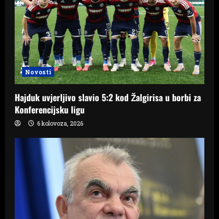
t
i
o
Novosti
n
Hajduk uvjerljivo slavio 5:2 kod Žalgirisa u borbi za
Konferencijsku ligu
6 kolovoza, 2026