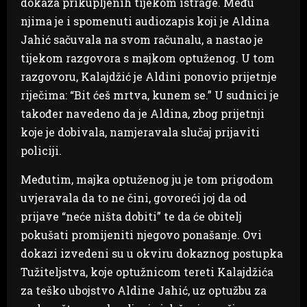
dokaza prikupljenih tijekom istrage. Među
njima je i spomenuti audiozapis koji je Aldina
Jahić sačuvala na svom računalu, a nastao je
tijekom razgovora s majkom optuženog. U tom
razgovoru, Kalajdžić je Aldini ponovio prijetnje
riječima: “Bit ćeš mrtva, kunem se.” U sudnici je
također navedeno da je Aldina, zbog prijetnji
koje je dobivala, namjeravala slučaj prijaviti
policiji.
Međutim, majka optuženog ju je tom prigodom
uvjeravala da to ne čini, govoreći joj da od
prijave “neće ništa dobiti” te da će obitelj
pokušati promijeniti njegovo ponašanje. Ovi
dokazi izvedeni su u okviru dokaznog postupka
Tužiteljstva, koje optužnicom tereti Kalajdžića
za teško ubojstvo Aldine Jahić, uz optužbu za