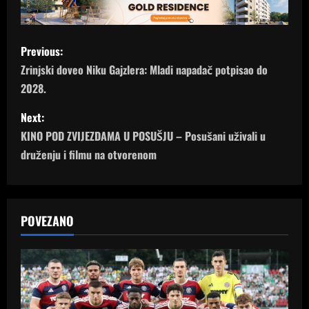
P
Previous:
o
Zrinjski doveo Niku Gajzlera: Mladi napadač potpisao do
2028.
s
Next:
t
KINO POD ZVIJEZDAMA U POSUŠJU – Posušani uživali u
n
druženju i filmu na otvorenom
a
v
POVEZANO
i
g
a