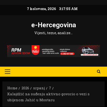
Skip
7 kolovoza, 2026
3:17:56 AM
to
content
e-Hercegovina
Vijesti, teme, analize…
Primary
Menu
Home
2026
srpanj
7
Kalajdžić na suđenju aktivno govorio o vezi s
ubijenom Jahić u Mostaru