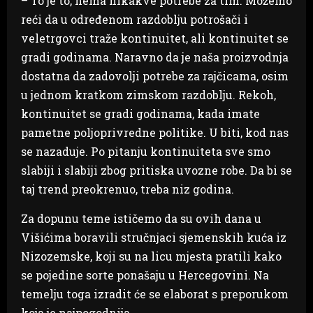
– To je to, nema nikakve potrebe za tim. Možemo
reći da u određenom razdoblju potrošači i
veletrgovci traže kontinuitet, ali kontinuitet se
gradi godinama. Naravno da je naša proizvodnja
dostatna da zadovolji potrebe za rajčicama, osim
u jednom kratkom zimskom razdoblju. Rekoh,
kontinuitet se gradi godinama, kada imate
pametne poljoprivredne politike. U biti, kod nas
se nazaduje. Po pitanju kontinuiteta sve smo
slabiji i slabiji zbog pritiska uvozne robe. Da bi se
taj trend preokrenuo, treba niz godina.
Za dopunu teme ističemo da su ovih dana u
Višićima boravili stručnjaci sjemenskih kuća iz
Nizozemske, koji su na licu mjesta pratili kako
se pojedine sorte ponašaju u Hercegovini. Na
temelju toga izradit će se elaborat s preporukom
koja je najpogodnija.