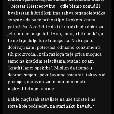
– Mostar i Hercegovinu – gdje bismo ponudili
kvalitetan hibrid koji ima takva organoleptička
svojstva da bude prihvatljiv širokom krugu
potrošača. Ako želite da ti hibridi budu dobri za
jelo, oni ne mogu biti tvrdi, moraju biti mekši, a
to ne trpi dulje ture transporta. Na kraju tu
dobivaju sami potrošači, odnosno konzumenti
tih proizvoda. Iz tih razloga ta je priča moguća
samo na kratkim relacijama, otuda i pojam
“kratki lanci opskrbe”. Mislim da idemo u
dobrom smjeru, pokušavamo osigurati takav vid
prodaje i, naravno, za to moramo imati
najkvalitetnije hibride.
Dakle, naglasak stavljate na uže tržište i na
sorte koje podsjećaju na starinsku kavadu?