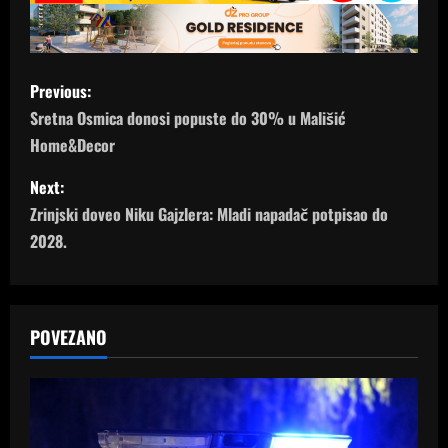
P
Previous:
o
Sretna Osmica donosi popuste do 30% u Mališić
Home&Decor
s
Next:
t
Zrinjski doveo Niku Gajzlera: Mladi napadač potpisao do
n
2028.
a
v
POVEZANO
i
g