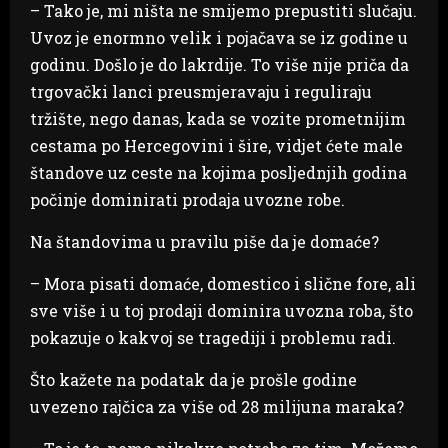
– Tako je, mi ništa ne smijemo prepustiti slučaju.
Uvoz je enormno velik i pojačava se iz godine u
godinu. Došlo je do lakrdije. To više nije priča da
trgovački lanci preusmjeravaju i reguliraju
tržište, nego danas, kada se vozite prometnijim
cestama po Hercegovini i šire, vidjet ćete male
štandove uz ceste na kojima posljednjih godina
počinje dominirati prodaja uvozne robe.
Na štandovima u pravilu piše da je domaće?
– Mora pisati domaće, domestico i slične fore, ali
sve više i u toj prodaji dominira uvozna roba, što
pokazuje o kakvoj se tragediji i problemu radi.
Što kažete na podatak da je prošle godine
uvezeno rajčica za više od 28 milijuna maraka?