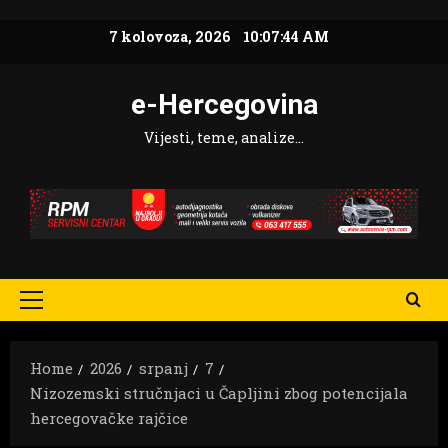
Skip
7 kolovoza, 2026
10:07:46 AM
to
content
e-Hercegovina
Vijesti, teme, analize…
Primary
Menu
Home
2026
srpanj
7
Nizozemski stručnjaci u Čapljini zbog potencijala
hercegovačke rajčice