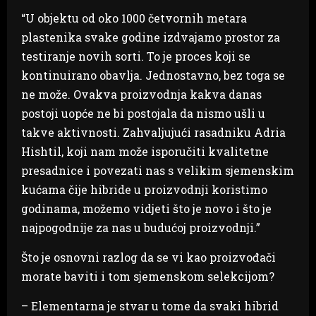
“U objektu od oko 1000 četvornih metara
plastenika svake godine izdvajamo prostor za
testiranje novih sorti. To je proces koji se
kontinuirano obavlja. Jednostavno, bez toga se
ne može. Ovakva proizvodnja kakva danas
postoji uopće ne bi postojala da nismo ušli u
takve aktivnosti. Zahvaljujući rasadniku Adria
Hishtil, koji nam može isporučiti kvalitetne
presadnice i povezati nas s velikim sjemenskim
kućama čije hibride u proizvodnji koristimo
godinama, možemo vidjeti što je novo i što je
najpogodnije za nas u budućoj proizvodnji.”
Što je osnovni razlog da se vi kao proizvođači
morate baviti i tom sjemenskom selekcijom?
– Elementarna je stvar u tome da svaki hibrid