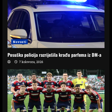
a
t
i
o
n
Novosti
Posuška policija razriješila krađu parfema iz DM-a
7 kolovoza, 2026