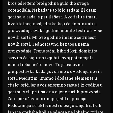
kroz određeni broj godina gubi dio svoga
potencijala. Nekada je to bilo sedam ili osam
godina, a sada je pet ili šest. Ako želite imati
kvalitetnog nasljednika koji će dominirati u
proizvodnji, svake godine morate testirati više
novih sorti. Mi ove godine imamo četrnaest
novih sorti. Jednostavno, bez toga nema
proizvodnje. Trenutačni hibrid koji dominira
sasvim će sigurno izgubiti svoj potencijal i
nama treba nešto novo. To je osnovna
pretpostavka kada govorimo o uvođenju novih
sorti. Međutim, imamo i dodatne elemente u
cijeloj priči jer uvoz enormno raste i iz godine u
godinu vrši pritisak na cijene naših proizvoda.
Zato pokušavamo unaprijediti i prodaju.
Poduzimaju se aktivnosti u osiguranju kratkih
lanaca opskrbe koji se odnose na lokalno tržište