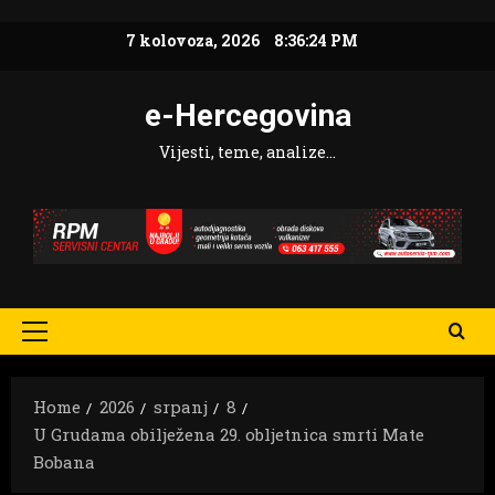
Skip
7 kolovoza, 2026
8:36:26 PM
to
content
e-Hercegovina
Vijesti, teme, analize…
Primary
Menu
Home
2026
srpanj
8
U Grudama obilježena 29. obljetnica smrti Mate
Bobana