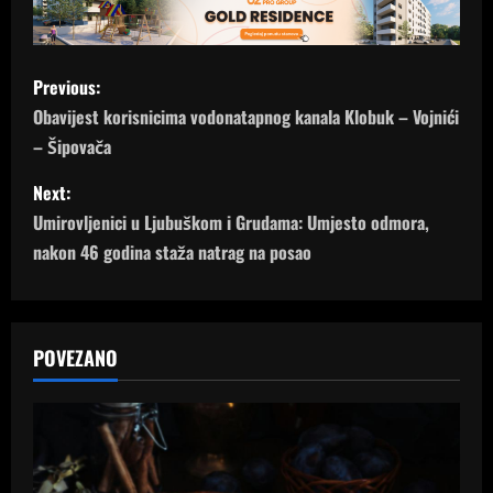
P
Previous:
o
Obavijest korisnicima vodonatapnog kanala Klobuk – Vojnići
– Šipovača
s
Next:
t
Umirovljenici u Ljubuškom i Grudama: Umjesto odmora,
n
nakon 46 godina staža natrag na posao
a
v
POVEZANO
i
g