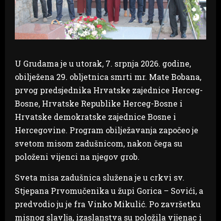
U Grudama je u utorak, 7. srpnja 2026. godine,
obilježena 29. obljetnica smrti mr. Mate Bobana,
prvog predsjednika Hrvatske zajednice Herceg-
Bosne, Hrvatske Republike Herceg-Bosne i
Hrvatske demokratske zajednice Bosne i
Hercegovine. Program obilježavanja započeo je
svetom misom zadušnicom, nakon čega su
položeni vijenci na njegov grob.
Sveta misa zadušnica služena je u crkvi sv.
Stjepana Prvomučenika u župi Gorica – Sovići, a
predvodio ju je fra Vinko Mikulić. Po završetku
misnog slavlja, izaslanstva su položila vijenac i