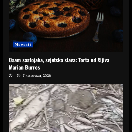
a
t
i
o
Novosti
n
Osam sastojaka, svjetska slava: Torta od šljiva
Marian Burros
7 kolovoza, 2026