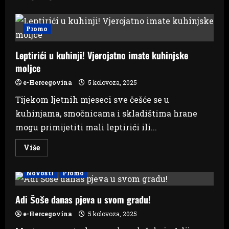
Promo
Leptirići u kuhinji! Vjerojatno imate kuhinjske
moljce
e-Hercegovina
5 kolovoza, 2025
Tijekom ljetnih mjeseci sve češće se u
kuhinjama, smočnicama i skladištima hrane
mogu primijetiti mali leptirići ili...
Read
Više
more
about
Leptirići
Novosti
Promo
u
kuhinji!
Vjerojatno
imate
Adi Šoše danas pjeva u svom gradu!
kuhinjske
moljce
e-Hercegovina
5 kolovoza, 2025