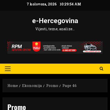
Skip
7 kolovoza, 2026
10:29:56 AM
to
content
e-Hercegovina
Vijesti, teme, analize…
Primary
Menu
Home
Ekonomija
Promo
Page 46
Promo