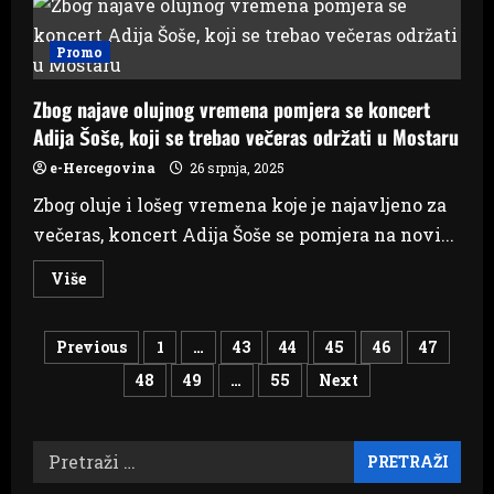
za
sadnju
kupusnjača
Promo
Zbog najave olujnog vremena pomjera se koncert
Adija Šoše, koji se trebao večeras održati u Mostaru
e-Hercegovina
26 srpnja, 2025
Zbog oluje i lošeg vremena koje je najavljeno za
večeras, koncert Adija Šoše se pomjera na novi...
Read
Više
more
about
Zbog
Brojevi
najave
Previous
1
…
43
44
45
46
47
olujnog
vremena
48
49
…
55
Next
stranica
pomjera
se
koncert
objava
Adija
Šoše,
Pretraži:
koji
se
trebao