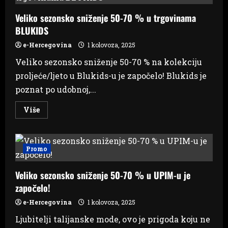
voćnjake
od
Veliko sezonsko sniženje 50-70 % u trgovinama
ptica?
BLUKIDS
e-Hercegovina
1 kolovoza, 2025
Veliko sezonsko sniženje 50-70 % na kolekciju
proljeće/ljeto u Blukids-u je započelo! Blukids je
poznat po udobnoj,...
Read
Više
more
about
Veliko
sezonsko
sniženje
Promo
50-
70
%
Veliko sezonsko sniženje 50-70 % u UPIM-u je
u
trgovinama
započelo!
BLUKIDS
e-Hercegovina
1 kolovoza, 2025
Ljubitelji talijanske mode, ovo je prigoda koju ne