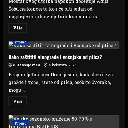
Mostar ovog utorka napokon dočekuje Adija
Šošu na koncertu koji će biti jedan od
najposjećenijih ovoljetnih koncerata na...
Read
Više
more
about
Adi
Promo
Šoše
danas
pjeva
u
Kako zaštititi vinograde i voćnjake od ptica?
svom
gradu!
e-Hercegovina
5 kolovoza, 2025
Krajem ljeta i početkom jeseni, kada dozrijeva
grožđe i voće , štete od ptica, osobito čvoraka,
mogu...
Read
Više
more
about
Kako
zaštititi
vinograde
Promo
i