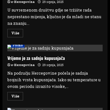
e-Hercegovina
29 srpnja, 2025
U suvremenom društvu gdje se tržište rada
neprestano mijenja, ključno je da mladi ne stanu
na znanju...
Read
Više
more
about
Mentorstvo
Promo
koje
mijenja
živote:
Učenici
Vrijeme je za sadnju kupusnjača
širom
BiH
e-Hercegovina
29 srpnja, 2025
uče
od
Na području Hercegovine počela je sadnja
najboljih
brojnih vrsta kupusnjača. Iako su temperature u
ovom periodu izrazito visoke,...
Read
Više
more
about
Vrijeme
je