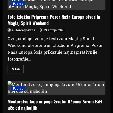
u
Promo
Međugorje
–
ulaznice
Foto izložba Priprema Pozor Naša Europa otvorila
po
nižoj
Maglaj Spirit Weekend
cijeni
do
1.
e-Hercegovina
29 srpnja, 2025
kolovoza!
Ovogodišnje izdanje festivala Maglaj Spirit
Weekend otvoreno je izložbom Priprema. Pozor.
Naša Europa, koja prikazuje najinspirativnije
fotografije...
Read
Više
more
about
Foto
izložba
Priprema
Promo
Pozor
Naša
Europa
Mentorstvo koje mijenja živote: Učenici širom BiH
otvorila
Maglaj
uče od najboljih
Spirit
Weekend