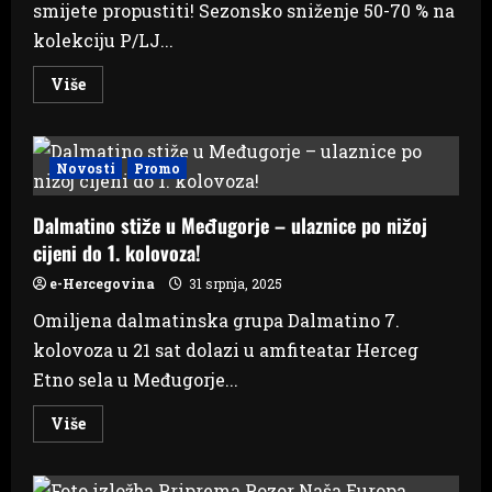
smijete propustiti! Sezonsko sniženje 50-70 % na
kolekciju P/LJ...
Read
Više
more
about
Veliko
sezonsko
sniženje
Novosti
Promo
50-
70
%
Dalmatino stiže u Međugorje – ulaznice po nižoj
u
UPIM-
cijeni do 1. kolovoza!
u
je
započelo!
e-Hercegovina
31 srpnja, 2025
Omiljena dalmatinska grupa Dalmatino 7.
kolovoza u 21 sat dolazi u amfiteatar Herceg
Etno sela u Međugorje...
Read
Više
more
about
Dalmatino
stiže